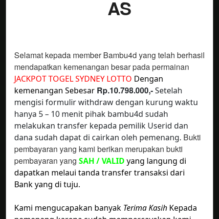
AS
Selamat kepada member Bambu4d yang telah berhasil
mendapatkan kemenangan besar pada permainan
JACKPOT TOGEL SYDNEY LOTTO
Dengan
Rp.10.798.000
,-
kemenangan Sebesar
Setelah
mengisi formulir withdraw dengan kurung waktu
hanya 5 – 10 menit pihak bambu4d sudah
melakukan transfer kepada pemilik Userid dan
Bukti
dana sudah dapat di cairkan oleh pemenang.
pembayaran yang kami berikan merupakan bukti
pembayaran yang
SAH / VALID
yang langung di
dapatkan melaui tanda transfer transaksi dari
Bank yang di
tuju.
Kami mengucapakan banyak
Terima Kasih
Kepada