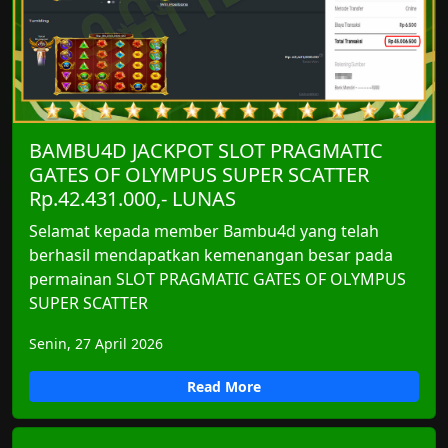
BAMBU4D JACKPOT SLOT PRAGMATIC
GATES OF OLYMPUS SUPER SCATTER
Rp.42.431.000,- LUNAS
Selamat kepada member Bambu4d yang telah
berhasil mendapatkan kemenangan besar pada
permainan SLOT PRAGMATIC GATES OF OLYMPUS
SUPER SCATTER
Senin, 27 April 2026
Read More