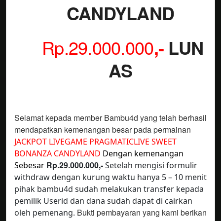
CANDYLAND
Rp.29.000.000
,-
LUN
AS
Selamat kepada member Bambu4d yang telah berhasil
mendapatkan kemenangan besar pada permainan
JACKPOT LIVEGAME PRAGMATICLIVE SWEET
BONANZA CANDYLAND
Dengan kemenangan
Rp.29.000.000
,-
Sebesar
Setelah mengisi formulir
withdraw dengan kurung waktu hanya 5 – 10 menit
pihak bambu4d sudah melakukan transfer kepada
pemilik Userid dan dana sudah dapat di cairkan
Bukti pembayaran yang kami berikan
oleh pemenang.