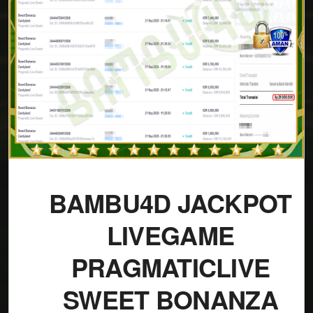
BAMBU4D JACKPOT
LIVEGAME
PRAGMATICLIVE
SWEET BONANZA