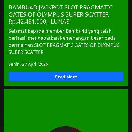
BAMBU4D JACKPOT SLOT PRAGMATIC
GATES OF OLYMPUS SUPER SCATTER
Rp.42.431.000,- LUNAS
Selamat kepada member Bambu4d yang telah
berhasil mendapatkan kemenangan besar pada
permainan SLOT PRAGMATIC GATES OF OLYMPUS
SUPER SCATTER
Senin, 27 April 2026
Read More