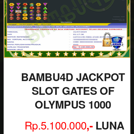
BAMBU4D JACKPOT
SLOT GATES OF
OLYMPUS 1000
Rp.5.100.000
,-
LUNA