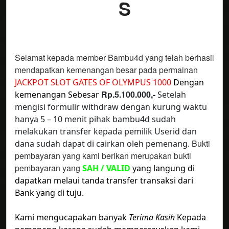
S
Selamat kepada member Bambu4d yang telah berhasil
mendapatkan kemenangan besar pada permainan
JACKPOT SLOT GATES OF OLYMPUS 1000
Dengan
Rp.5.100.000
,-
kemenangan Sebesar
Setelah
mengisi formulir withdraw dengan kurung waktu
hanya 5 – 10 menit pihak bambu4d sudah
melakukan transfer kepada pemilik Userid dan
Bukti
dana sudah dapat di cairkan oleh pemenang.
pembayaran yang kami berikan merupakan bukti
pembayaran yang
SAH / VALID
yang langung di
dapatkan melaui tanda transfer transaksi dari
Bank yang di
tuju.
Kami mengucapakan banyak
Terima Kasih
Kepada