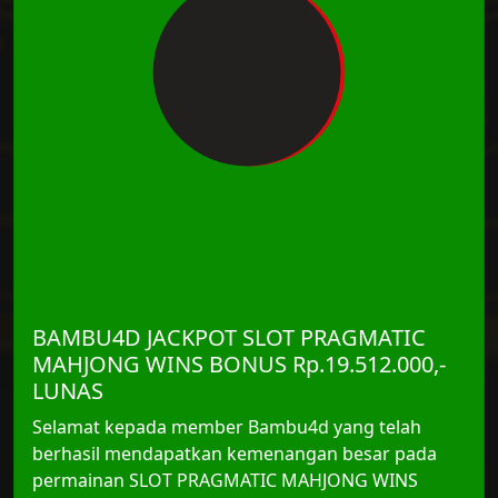
BAMBU4D JACKPOT SLOT PRAGMATIC
MAHJONG WINS BONUS Rp.19.512.000,-
LUNAS
Selamat kepada member Bambu4d yang telah
berhasil mendapatkan kemenangan besar pada
permainan SLOT PRAGMATIC MAHJONG WINS