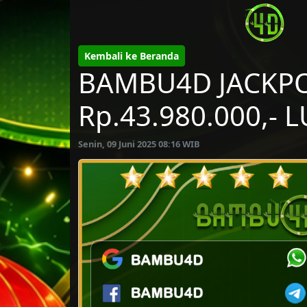
Kembali ke Beranda
BAMBU4D JACKPO
Rp.43.980.000,- 
Senin, 09 Juni 2025 08:16 WIB