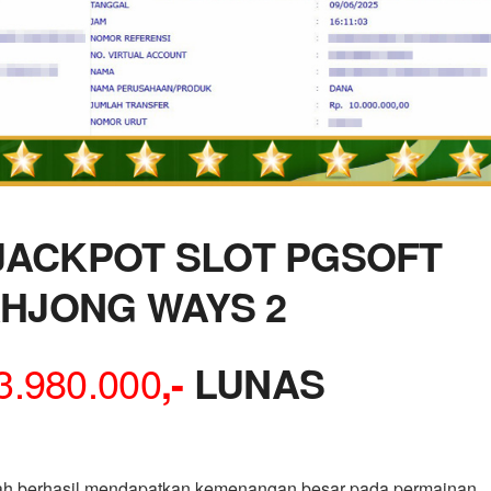
JACKPOT SLOT PGSOFT
HJONG WAYS 2
3.980.000
,-
LUNAS
h berhasil mendapatkan kemenangan besar pada permainan