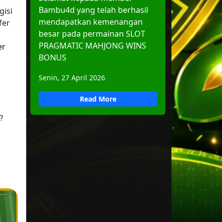
Bambu4d yang telah berhasil
gisi
mendapatkan kemenangan
fer
besar pada permainan SLOT
PRAGMATIC MAHJONG WINS
er
BONUS
Senin, 27 April 2026
Read More
?