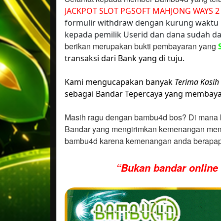
JACKPOT SLOT PGSOFT MAHJONG WAYS 
formulir withdraw dengan kurung waktu 
kepada pemilik Userid dan dana sudah da
berikan merupakan bukti pembayaran yang
transaksi dari Bank yang di
tuju.
Kami mengucapakan banyak
Terima Kasih
sebagai Bandar Tepercaya yang membay
Masih ragu dengan bambu4d bos? Di mana ba
Bandar yang mengirimkan kemenangan member 
bambu4d karena kemenangan anda berapap
“Bukan bandar online 