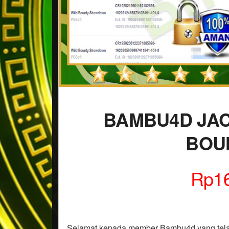
BAMBU4D JAC
BOU
Rp16
Selamat kepada member Bambu4d yang tela