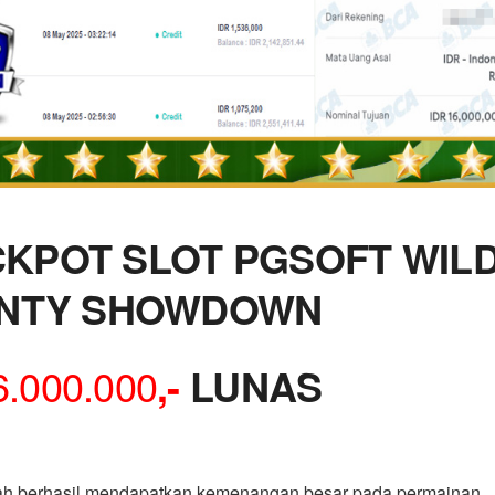
KPOT SLOT PGSOFT WIL
NTY SHOWDOWN
.000.000
,-
LUNAS
h berhasil mendapatkan kemenangan besar pada permainan