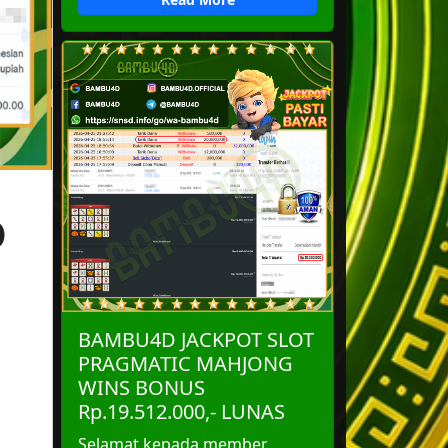
D
BAMBU4D JACKPOT SLOT
PRAGMATIC MAHJONG
WINS BONUS
Rp.19.512.000,- LUNAS
Selamat kepada member