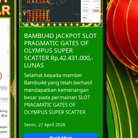
BAMBU4D JACKPOT SLOT
PRAGMATIC GATES OF
OLYMPUS SUPER
SCATTER Rp.42.431.000,-
LUNAS
Selamat kepada member
Bambu4d yang telah berhasil
mendapatkan kemenangan
besar pada permainan SLOT
PRAGMATIC GATES OF
OLYMPUS SUPER SCATTER
Senin, 27 April 2026
Read More