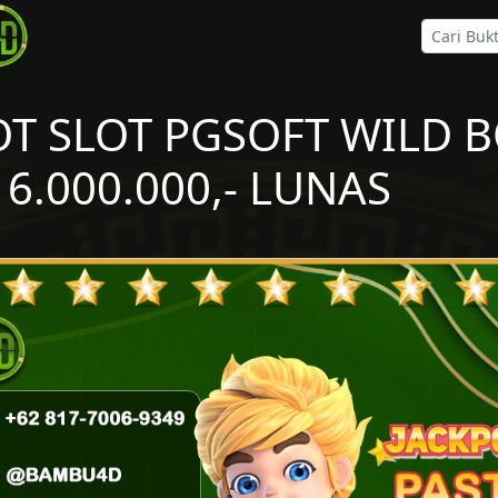
T SLOT PGSOFT WILD 
.000.000,- LUNAS