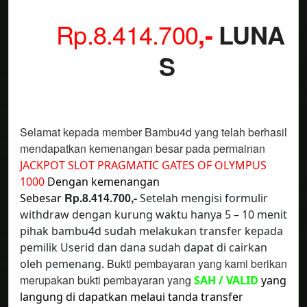
Rp.8.414.700
,-
LUNA
S
Selamat kepada member Bambu4d yang telah berhasil
mendapatkan kemenangan besar pada permainan
JACKPOT SLOT PRAGMATIC GATES OF OLYMPUS
1000
Dengan kemenangan
Rp.8.414.700
,-
Sebesar
Setelah mengisi formulir
withdraw dengan kurung waktu hanya 5 – 10 menit
pihak bambu4d sudah melakukan transfer kepada
pemilik Userid dan dana sudah dapat di cairkan
Bukti pembayaran yang kami berikan
oleh pemenang.
merupakan bukti pembayaran yang
SAH / VALID
yang
langung di dapatkan melaui tanda transfer