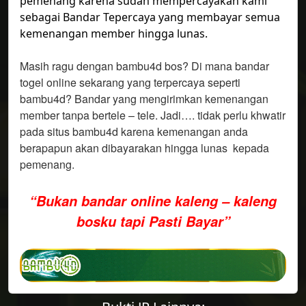
pemenang karena sudah mempercayakan kami
sebagai Bandar Tepercaya yang membayar semua
kemenangan member hingga lunas.
Masih ragu dengan bambu4d bos? Di mana bandar
togel online sekarang yang terpercaya seperti
bambu4d? Bandar yang mengirimkan kemenangan
member tanpa bertele – tele. Jadi…. tidak perlu khwatir
pada situs bambu4d karena kemenangan anda
berapapun akan dibayarakan hingga lunas kepada
pemenang.
“Bukan bandar online kaleng – kaleng
bosku tapi Pasti Bayar”