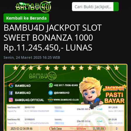
Kembali ke Beranda
BAMBU4D JACKPOT SLOT
SWEET BONANZA 1000
Rp.11.245.450,- LUNAS
Senin, 24 Maret 2025 16:25 WIB