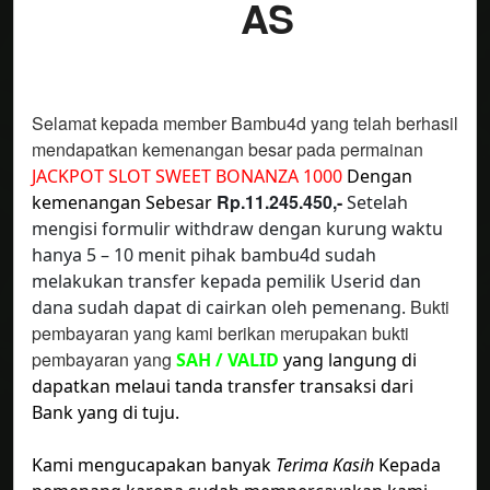
AS
Selamat kepada member Bambu4d yang telah berhasil
mendapatkan kemenangan besar pada permainan
JACKPOT SLOT SWEET BONANZA 1000
Dengan
Rp.11.245.450
,-
kemenangan Sebesar
Setelah
mengisi formulir withdraw dengan kurung waktu
hanya 5 – 10 menit pihak bambu4d sudah
melakukan transfer kepada pemilik Userid dan
Bukti
dana sudah dapat di cairkan oleh pemenang.
pembayaran yang kami berikan merupakan bukti
pembayaran yang
SAH / VALID
yang langung di
dapatkan melaui tanda transfer transaksi dari
Bank yang di
tuju.
Kami mengucapakan banyak
Terima Kasih
Kepada