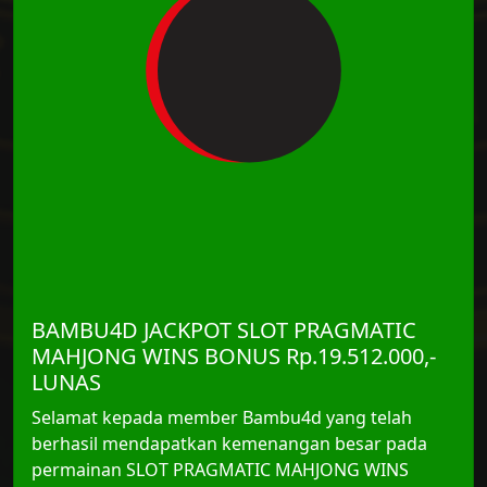
BAMBU4D JACKPOT SLOT PRAGMATIC
MAHJONG WINS BONUS Rp.19.512.000,-
LUNAS
Selamat kepada member Bambu4d yang telah
berhasil mendapatkan kemenangan besar pada
permainan SLOT PRAGMATIC MAHJONG WINS