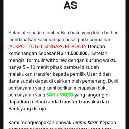
AS
Selamat kepada member Bambu4d yang telah berhasil
mendapatkan kemenangan besar pada permainan
JACKPOT TOGEL SINGAPORE POOLS
Dengan
Rp.11.500.000
,-
kemenangan Sebesar
Setelah
mengisi formulir withdraw dengan kurung waktu
hanya 5 – 10 menit pihak bambu4d sudah
melakukan transfer kepada pemilik Userid dan
Bukti
dana sudah dapat di cairkan oleh pemenang.
pembayaran yang kami berikan merupakan bukti
pembayaran yang
SAH / VALID
yang langung di
dapatkan melaui tanda transfer transaksi dari
Bank yang di
tuju.
Kami mengucapakan banyak
Terima Kasih
Kepada