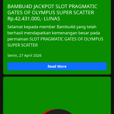
BAMBU4D JACKPOT SLOT PRAGMATIC
GATES OF OLYMPUS SUPER SCATTER
Rp.42.431.000,- LUNAS
Selamat kepada member Bambu4d yang telah
berhasil mendapatkan kemenangan besar pada
permainan SLOT PRAGMATIC GATES OF OLYMPUS
SUPER SCATTER
Senin, 27 April 2026
Read More