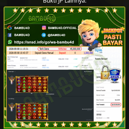
Bukti JP Lainnya: