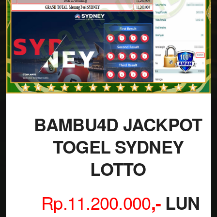
BAMBU4D JACKPOT
TOGEL SYDNEY
LOTTO
Rp.11.200.000
,-
LUN