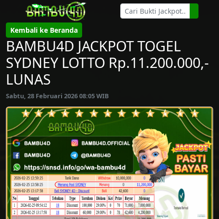
Kembali ke Beranda
BAMBU4D JACKPOT TOGEL
SYDNEY LOTTO Rp.11.200.000,-
LUNAS
Sabtu, 28 Februari 2026 08:05 WIB