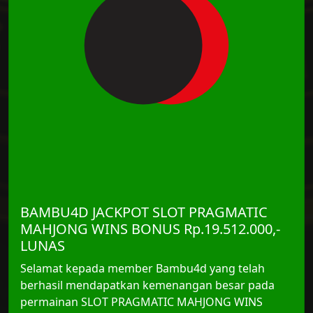
BAMBU4D JACKPOT SLOT PRAGMATIC
MAHJONG WINS BONUS Rp.19.512.000,-
LUNAS
Selamat kepada member Bambu4d yang telah
berhasil mendapatkan kemenangan besar pada
permainan SLOT PRAGMATIC MAHJONG WINS