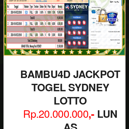
BAMBU4D JACKPOT
TOGEL SYDNEY
LOTTO
Rp.20.000.000
,-
LUN
AS