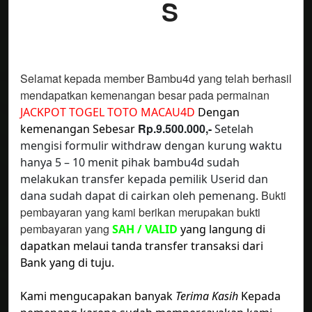
S
Selamat kepada member Bambu4d yang telah berhasil
mendapatkan kemenangan besar pada permainan
JACKPOT TOGEL TOTO MACAU4D
Dengan
Rp.9
.500.000
,-
kemenangan Sebesar
Setelah
mengisi formulir withdraw dengan kurung waktu
hanya 5 – 10 menit pihak bambu4d sudah
melakukan transfer kepada pemilik Userid dan
Bukti
dana sudah dapat di cairkan oleh pemenang.
pembayaran yang kami berikan merupakan bukti
pembayaran yang
SAH / VALID
yang langung di
dapatkan melaui tanda transfer transaksi dari
Bank yang di
tuju.
Kami mengucapakan banyak
Terima Kasih
Kepada