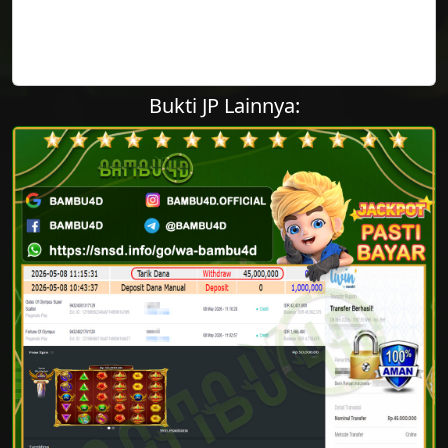
Bukti JP Lainnya: