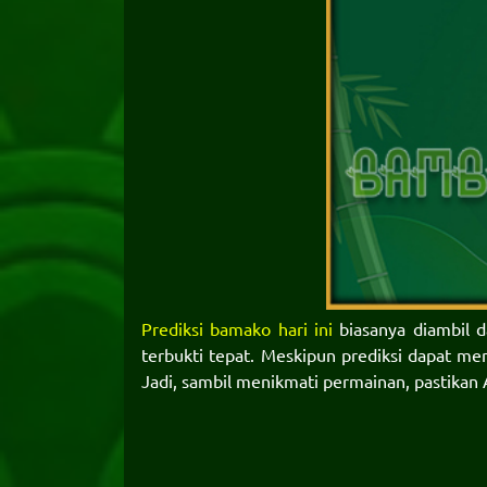
Prediksi bamako hari ini
biasanya diambil d
terbukti tepat. Meskipun prediksi dapat 
Jadi, sambil menikmati permainan, pastikan