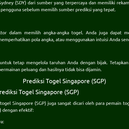
Sydney (SDY) dari sumber yang terpercaya dan memiliki rekam
ri pengguna sebelum memilih sumber prediksi yang tepat.
ktor dalam memilih angka-angka togel. Anda juga dapat me
mperhatikan pola angka, atau menggunakan intuisi Anda send
untuk tetap mengelola taruhan Anda dengan bijak. Tetapkan
ermainan peluang dan hasilnya tidak bisa dijamin.
Prediksi Togel Singapore (SGP)
ediksi Togel Singapore (SGP)
 togel Singapore (SGP) juga sangat dicari oleh para pemain to
 dengan efektif:
a: