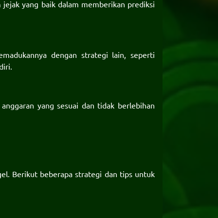
 jejak yang baik dalam memberikan prediksi
madukannya dengan strategi lain, seperti
iri.
 anggaran yang sesuai dan tidak berlebihan
gel. Berikut beberapa strategi dan tips untuk