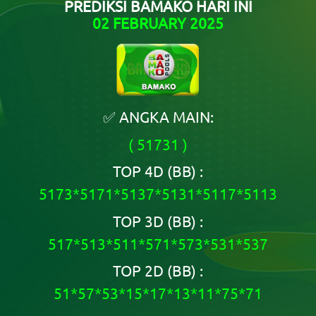
PREDIKSI BAMAKO HARI INI
02 FEBRUARY 2025
✅ ANGKA MAIN:
( 51731 )
TOP 4D (BB) :
5173*5171*5137*5131*5117*5113
TOP 3D (BB) :
517*513*511*571*573*531*537
TOP 2D (BB) :
51*57*53*15*17*13*11*75*71