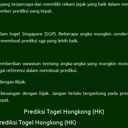
 yang terpercaya dan memiliki rekam jejak yang baik dalam me
mber prediksi yang tepat.
lam togel Singapore (SGP). Beberapa angka mungkin cenderun
at membuat
prediksi sgp
yang lebih baik.
memberikan wawasan tentang angka-angka yang mungkin muncu
ai referensi dalam membuat prediksi.
dengan Bijak:
keuangan dengan bijak. Jangan terlalu tergantung pada pred
epat.
Prediksi Togel Hongkong (HK)
rediksi Togel Hongkong (HK)