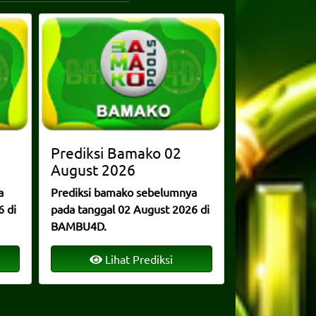
Prediksi
Bamako
02
Prediksi
B
August 2026
August 20
a
Prediksi bamako sebelumnya
Prediksi bam
6 di
pada tanggal 02 August 2026 di
pada tanggal 
BAMBU4D.
BAMBU4D.
Lihat Prediksi
Liha