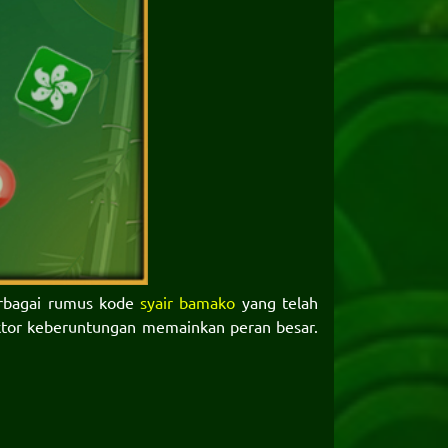
berbagai rumus kode
syair bamako
yang telah
ktor keberuntungan memainkan peran besar.