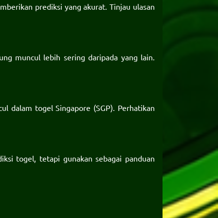
mberikan prediksi yang akurat. Tinjau ulasan
g muncul lebih sering daripada yang lain.
l dalam togel Singapore (SGP). Perhatikan
iksi togel, tetapi gunakan sebagai panduan