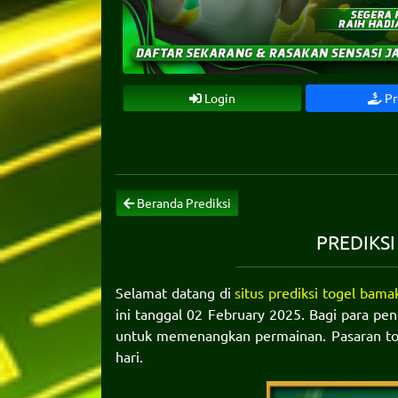
Login
Pr
Beranda Prediksi
PREDIKSI
Selamat datang di
situs prediksi togel bama
ini tanggal 02 February 2025. Bagi para pe
untuk memenangkan permainan. Pasaran toge
hari.