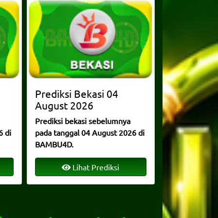
Prediksi
Bekasi
04
Prediksi
Be
August 2026
August 20
Prediksi bekasi sebelumnya
Prediksi beka
6 di
pada tanggal 04 August 2026 di
pada tanggal 
BAMBU4D.
BAMBU4D.
Lihat Prediksi
Liha