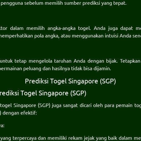
ri pengguna sebelum memilih sumber prediksi yang tepat.
ktor dalam memilih angka-angka togel. Anda juga dapat me
mperhatikan pola angka, atau menggunakan intuisi Anda send
untuk tetap mengelola taruhan Anda dengan bijak. Tetapkan
ermainan peluang dan hasilnya tidak bisa dijamin.
Prediksi Togel Singapore (SGP)
ediksi Togel Singapore (SGP)
 togel Singapore (SGP) juga sangat dicari oleh para pemain to
 dengan efektif:
a:
 yang terpercaya dan memiliki rekam jejak yang baik dalam me