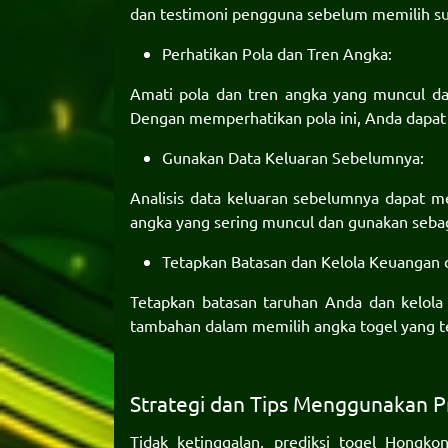
dan testimoni pengguna sebelum memilih su
Perhatikan Pola dan Tren Angka:
Amati pola dan tren angka yang muncul da
Dengan memperhatikan pola ini, Anda dap
Gunakan Data Keluaran Sebelumnya:
Analisis data keluaran sebelumnya dapat 
angka yang sering muncul dan gunakan sebag
Tetapkan Batasan dan Kelola Keuangan 
Tetapkan batasan taruhan Anda dan kelola 
tambahan dalam memilih angka togel yang t
Strategi dan Tips Menggunakan P
Tidak ketinggalan,
prediksi togel Hongko