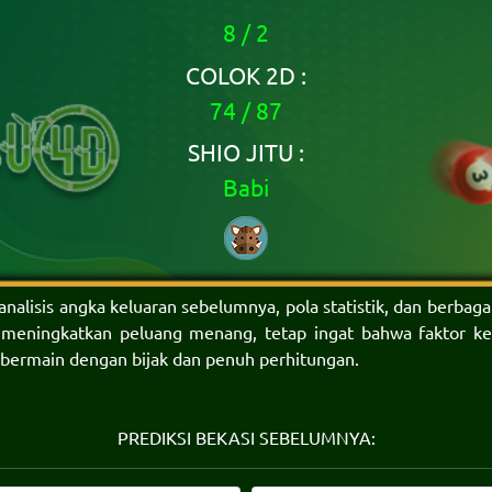
8 / 2
COLOK 2D :
74 / 87
SHIO JITU :
Babi
 analisis angka keluaran sebelumnya, pola statistik, dan berba
 meningkatkan peluang menang, tetap ingat bahwa faktor ke
 bermain dengan bijak dan penuh perhitungan.
PREDIKSI BEKASI SEBELUMNYA: