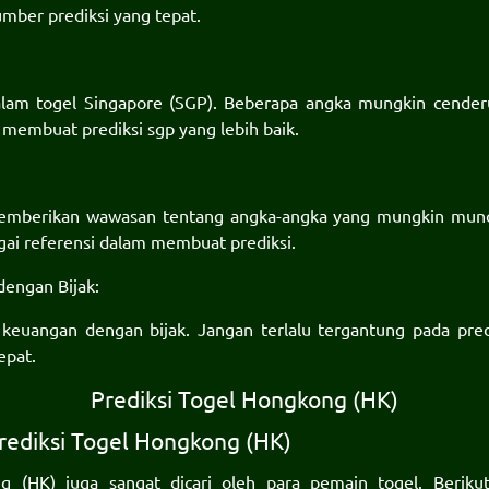
mber prediksi yang tepat.
lam togel Singapore (SGP). Beberapa angka mungkin cenderun
at membuat
prediksi sgp
yang lebih baik.
memberikan wawasan tentang angka-angka yang mungkin muncu
ai referensi dalam membuat prediksi.
dengan Bijak:
keuangan dengan bijak. Jangan terlalu tergantung pada pred
epat.
Prediksi Togel Hongkong (HK)
rediksi Togel Hongkong (HK)
ng
(HK) juga sangat dicari oleh para pemain togel. Berikut