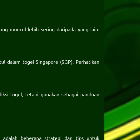
g muncul lebih sering daripada yang lain.
l dalam togel Singapore (SGP). Perhatikan
iksi togel, tetapi gunakan sebagai panduan
 adalah beberapa strategi dan tips untuk