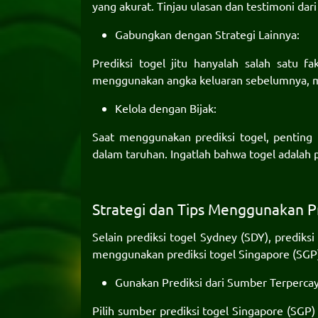
yang akurat. Tinjau ulasan dan testimoni da
Gabungkan dengan Strategi Lainnya:
Prediksi togel jitu
hanyalah salah satu fa
menggunakan angka keluaran sebelumnya, me
Kelola dengan Bijak:
Saat menggunakan prediksi togel, penting 
dalam taruhan. Ingatlah bahwa togel adalah p
Strategi dan Tips Menggunakan Pr
Selain prediksi togel Sydney (SDY), prediksi
menggunakan prediksi togel Singapore (SGP)
Gunakan Prediksi dari Sumber Terpercay
Pilih sumber prediksi togel Singapore (SGP)