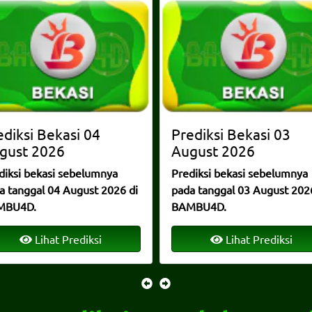
ediksi
Bekasi
04
Prediksi
Bekasi
03
gust 2026
August 2026
diksi bekasi sebelumnya
Prediksi bekasi sebelumnya
a tanggal 04 August 2026 di
pada tanggal 03 August 202
MBU4D.
BAMBU4D.
Lihat Prediksi
Lihat Prediksi