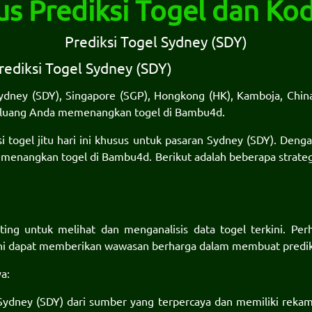
 Prediksi Togel dan Kode 
Prediksi Togel Sydney (SDY)
ediksi Togel Sydney (SDY)
dney (SDY), Singapore (SGP), Hongkong (HK), Kamboja, Chin
peluang Anda memenangkan togel di
Bambu4d
.
si togel jitu hari ini khusus untuk pasaran Sydney (SDY). Deng
emenangkan togel di
Bambu4d
. Berikut adalah beberapa strat
ting untuk melihat dan menganalisis data togel terkini. Pe
 ini dapat memberikan wawasan berharga dalam membuat predik
a:
Sydney (SDY) dari sumber yang terpercaya dan memiliki rekam