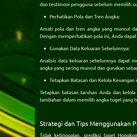
dan testimoni pengguna sebelum memilih su
Perhatikan Pola dan Tren Angka:
Amati pola dan tren angka yang muncul da
Dengan memperhatikan pola ini, Anda dap
Gunakan Data Keluaran Sebelumnya:
Analisis data keluaran sebelumnya dapat 
angka yang sering muncul dan gunakan sebag
Tetapkan Batasan dan Kelola Keuangan 
Tetapkan batasan taruhan Anda dan kelola 
tambahan dalam memilih angka togel yang t
Strategi dan Tips Menggunakan P
Tidak ketinggalan,
prediksi togel Hongko