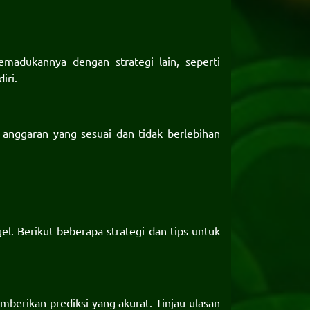
madukannya dengan strategi lain, seperti
iri.
 anggaran yang sesuai dan tidak berlebihan
gel. Berikut beberapa strategi dan tips untuk
mberikan prediksi yang akurat. Tinjau ulasan