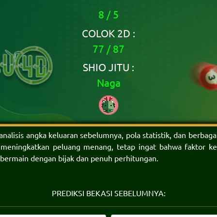
8 / 5
COLOK 2D :
77 / 87
SHIO JITU :
Naga
 analisis angka keluaran sebelumnya, pola statistik, dan berba
 meningkatkan peluang menang, tetap ingat bahwa faktor ke
 bermain dengan bijak dan penuh perhitungan.
PREDIKSI BEKASI SEBELUMNYA: