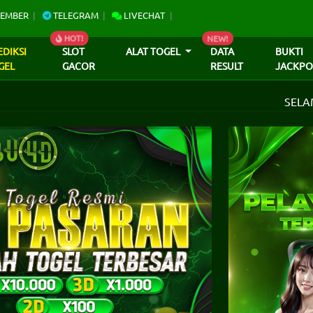
MEMBER
TELEGRAM
LIVECHAT
HOT!
NEW!
EDIKSI
SLOT
ALAT TOGEL
DATA
BUKTI
GEL
GACOR
RESULT
JACKPO
SELAMAT DAT