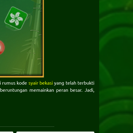
gai rumus kode
syair bekasi
yang telah terbukti
beruntungan memainkan peran besar. Jadi,