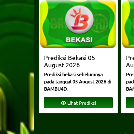
si
06
Prediksi
Bekasi
05
Pr
August 2026
Au
sebelumnya
Prediksi bekasi sebelumnya
Pre
August 2026 di
pada tanggal 05 August 2026 di
pad
BAMBU4D.
BA
rediksi
Lihat Prediksi