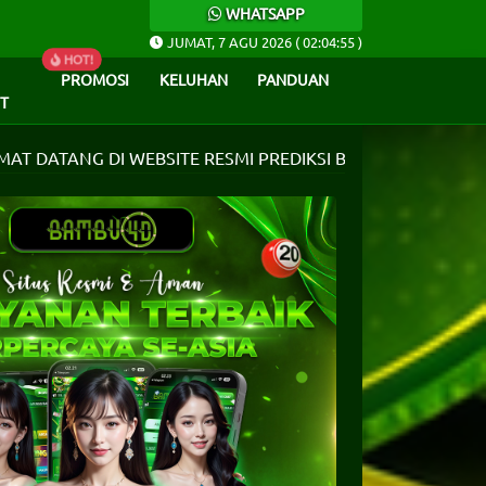
WHATSAPP
JUMAT
, 7 AGU 2026
(
02
:
04
:
57
)
HOT!
PROMOSI
KELUHAN
PANDUAN
T
ANG DI WEBSITE RESMI PREDIKSI BAMBU4D - PREDIKSI SDY, 