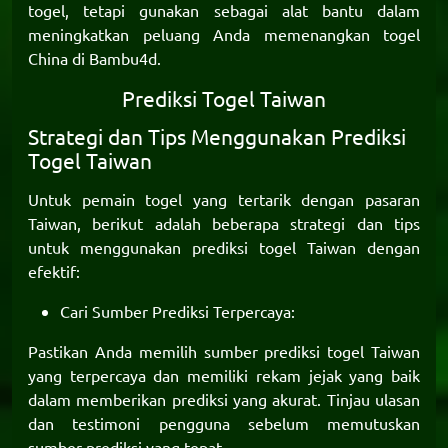
togel, tetapi gunakan sebagai alat bantu dalam
meningkatkan peluang Anda memenangkan togel
China di
Bambu4d
.
Prediksi Togel Taiwan
Strategi dan Tips Menggunakan Prediksi
Togel Taiwan
Untuk pemain togel yang tertarik dengan pasaran
Taiwan, berikut adalah beberapa strategi dan tips
untuk menggunakan
prediksi togel Taiwan
dengan
efektif:
Cari Sumber Prediksi Terpercaya:
Pastikan Anda memilih sumber prediksi togel Taiwan
yang terpercaya dan memiliki rekam jejak yang baik
dalam memberikan prediksi yang akurat. Tinjau ulasan
dan testimoni pengguna sebelum memutuskan
sumber prediksi yang tepat.