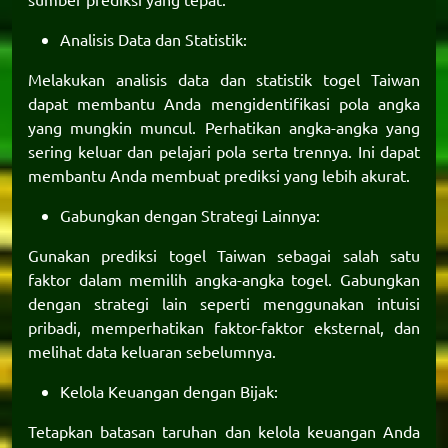
Analisis Data dan Statistik:
Melakukan analisis data dan statistik togel Taiwan
dapat membantu Anda mengidentifikasi pola angka
yang mungkin muncul. Perhatikan angka-angka yang
sering keluar dan pelajari pola serta trennya. Ini dapat
membantu Anda membuat prediksi yang lebih akurat.
Gabungkan dengan Strategi Lainnya:
Gunakan prediksi togel Taiwan sebagai salah satu
faktor dalam memilih angka-angka togel. Gabungkan
dengan strategi lain seperti menggunakan intuisi
pribadi, memperhatikan faktor-faktor eksternal, dan
melihat data keluaran sebelumnya.
Kelola Keuangan dengan Bijak:
Tetapkan batasan taruhan dan kelola keuangan Anda