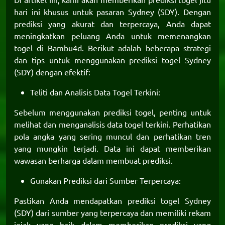
hari ini khusus untuk pasaran Sydney (SDY). Dengan
prediksi yang akurat dan terpercaya, Anda dapat
meningkatkan peluang Anda untuk memenangkan
togel di
Bambu4d
. Berikut adalah beberapa strategi
dan tips untuk menggunakan
prediksi togel Sydney
(SDY) dengan efektif:
Teliti dan Analisis Data Togel Terkini:
Sebelum menggunakan
prediksi togel
, penting untuk
melihat dan menganalisis data togel terkini. Perhatikan
pola angka yang sering muncul dan perhatikan tren
yang mungkin terjadi. Data ini dapat memberikan
wawasan berharga dalam membuat prediksi.
Gunakan Prediksi dari Sumber Terpercaya:
Pastikan Anda mendapatkan prediksi togel Sydney
(SDY) dari sumber yang terpercaya dan memiliki rekam
jejak yang baik dalam memberikan prediksi yang