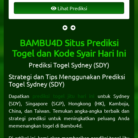
Lihat Prediksi
BAMBU4D Situs Prediksi
Togel dan Kode Syair Hari Ini
Prediksi Togel Sydney (SDY)
Strategi dan Tips Menggunakan Prediksi
Togel Sydney (SDY)
Dapatkan
prediksi togel jitu hari ini
untuk Sydney
(SDY), Singapore (SGP), Hongkong (HK), Kamboja,
China, dan Taiwan. Temukan angka-angka terbaik dan
strategi prediksi untuk meningkatkan peluang Anda
memenangkan togel di
Bambu4d
.
Di artikel ini, kami akan memberikan prediksi togel jitu