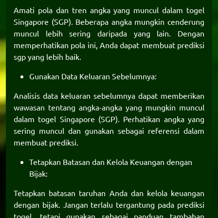
Amati pola dan tren angka yang muncul dalam togel
Singapore (SGP). Beberapa angka mungkin cenderung
muncul lebih sering daripada yang lain. Dengan
memperhatikan pola ini, Anda dapat membuat
prediksi
sgp
yang lebih baik.
Gunakan Data Keluaran Sebelumnya:
Analisis data keluaran sebelumnya dapat memberikan
wawasan tentang angka-angka yang mungkin muncul
dalam togel Singapore (SGP). Perhatikan angka yang
sering muncul dan gunakan sebagai referensi dalam
membuat prediksi.
Tetapkan Batasan dan Kelola Keuangan dengan
Bijak:
Tetapkan batasan taruhan Anda dan kelola keuangan
dengan bijak. Jangan terlalu tergantung pada prediksi
togel, tetapi gunakan sebagai panduan tambahan