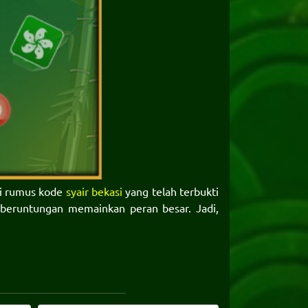
gai rumus kode
syair bekasi
yang telah terbukti
beruntungan memainkan peran besar. Jadi,