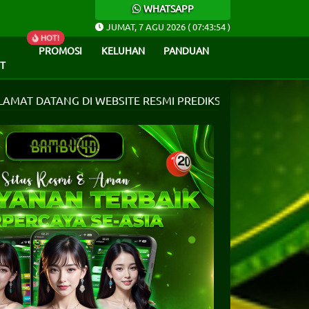
WHATSAPP
JUMAT
, 7 AGU 2026
(
07
:
43
:
55
)
HOT!
PROMOSI
KELUHAN
PANDUAN
T
ATANG DI WEBSITE RESMI PREDIKSI BAMBU4D - PREDIKSI SDY