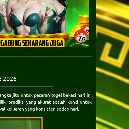
E 2026
ka jitu untuk pasaran togel bekasi hari ini
ki prediksi yang akurat adalah kunci untuk
l keluaran yang konsisten setiap hari.