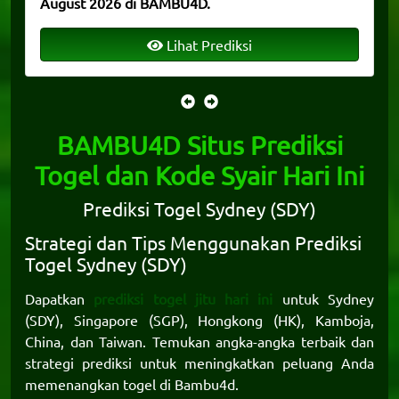
August 2026 di BAMBU4D.
Lihat Prediksi
BAMBU4D Situs Prediksi
Togel dan Kode Syair Hari Ini
Prediksi Togel Sydney (SDY)
Strategi dan Tips Menggunakan Prediksi
Togel Sydney (SDY)
Dapatkan
prediksi togel jitu hari ini
untuk Sydney
(SDY), Singapore (SGP), Hongkong (HK), Kamboja,
China, dan Taiwan. Temukan angka-angka terbaik dan
strategi prediksi untuk meningkatkan peluang Anda
memenangkan togel di
Bambu4d
.