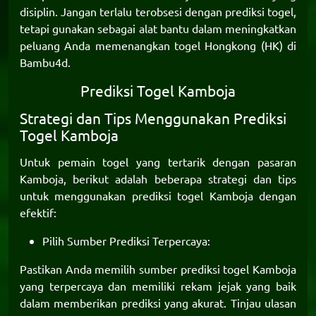
disiplin. Jangan terlalu terobsesi dengan prediksi togel,
tetapi gunakan sebagai alat bantu dalam meningkatkan
peluang Anda memenangkan togel Hongkong (HK) di
Bambu4d
.
Prediksi Togel Kamboja
Strategi dan Tips Menggunakan Prediksi
Togel Kamboja
Untuk pemain togel yang tertarik dengan pasaran
Kamboja, berikut adalah beberapa strategi dan tips
untuk menggunakan
prediksi togel Kamboja
dengan
efektif:
Pilih Sumber Prediksi Terpercaya:
Pastikan Anda memilih sumber prediksi togel Kamboja
yang terpercaya dan memiliki rekam jejak yang baik
dalam memberikan prediksi yang akurat. Tinjau ulasan