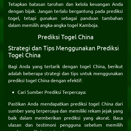
Tetapkan batasan taruhan dan kelola keuangan Anda
dengan bijak. Jangan terlalu bergantung pada prediksi
togel, tetapi gunakan sebagai panduan tambahan
dalam memilih angka-angka togel Kamboja.
Prediksi Togel China
Strategi dan Tips Menggunakan Prediksi
Togel China
Bagi Anda yang tertarik dengan togel China, berikut
adalah beberapa strategi dan tips untuk menggunakan
prediksi togel China
dengan efektif:
Cari Sumber Prediksi Terpercaya:
Pastikan Anda mendapatkan prediksi togel China dari
sumber yang terpercaya dan memiliki rekam jejak yang
baik dalam memberikan prediksi yang akurat. Baca
ulasan dan testimoni pengguna sebelum memilih