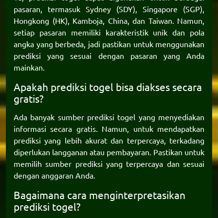
pasaran, termasuk Sydney (SDY), Singapore (SGP),
Hongkong (HK), Kamboja, China, dan Taiwan. Namun,
setiap pasaran memiliki karakteristik unik dan pola
angka yang berbeda, jadi pastikan untuk menggunakan
prediksi yang sesuai dengan pasaran yang Anda
mainkan.
Apakah prediksi togel bisa diakses secara
gratis?
Ada banyak sumber prediksi togel yang menyediakan
informasi secara gratis. Namun, untuk mendapatkan
prediksi yang lebih akurat dan terpercaya, terkadang
diperlukan langganan atau pembayaran. Pastikan untuk
memilih sumber prediksi yang terpercaya dan sesuai
dengan anggaran Anda.
Bagaimana cara menginterpretasikan
prediksi togel?