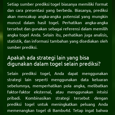
Setiap sumber prediksi togel biasanya memiliki format
dan cara presentasi yang berbeda. Biasanya, prediksi
akan mencakup angka-angka potensial yang mungkin
muncul dalam hasil togel. Perhatikan angka-angka
tersebut dan gunakan sebagai referensi dalam memilih
angka togel Anda. Selain itu, perhatikan juga analisis,
statistik, dan informasi tambahan yang disediakan oleh
sumber prediksi.
Apakah ada strategi lain yang bisa
digunakan dalam togel selain prediksi?
Selain prediksi togel, Anda dapat menggunakan
strategi lain seperti menggunakan data keluaran
sebelumnya, memperhatikan pola angka, melibatkan
faktor-faktor eksternal, atau menggunakan intuisi
pribadi. Kombinasikan strategi tersebut dengan
prediksi togel untuk meningkatkan peluang Anda
memenangkan togel di
Bambu4d
. Tetap ingat bahwa