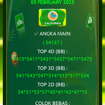
05 FEBRUARY 2025
✅ ANGKA MAIN:
( 54137 )
TOP 4D (BB) :
5413*5417*5431*5437*5471*5473
TOP 3D (BB) :
541*543*547*514*513*517*534
TOP 2D (BB) :
54*51*53*57*45*41*43*47*15
COLOK BEBAS :