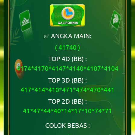
✅ ANGKA MAIN:
( 41740 )
TOP 4D (BB) :
4174*4170*4147*4140*4107*4104
TOP 3D (BB) :
417*414*410*471*474*470*441
TOP 2D (BB) :
41*47*44*40*14*17*10*74*71
COLOK BEBAS :