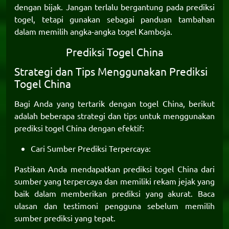
dengan bijak. Jangan terlalu bergantung pada prediksi
togel, tetapi gunakan sebagai panduan tambahan
dalam memilih angka-angka togel Kamboja.
Prediksi Togel China
Strategi dan Tips Menggunakan Prediksi
Togel China
Bagi Anda yang tertarik dengan togel China, berikut
adalah beberapa strategi dan tips untuk menggunakan
prediksi togel China
dengan efektif:
Cari Sumber Prediksi Terpercaya:
Pastikan Anda mendapatkan prediksi togel China dari
sumber yang terpercaya dan memiliki rekam jejak yang
baik dalam memberikan prediksi yang akurat. Baca
ulasan dan testimoni pengguna sebelum memilih
sumber prediksi yang tepat.