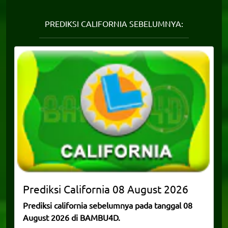
PREDIKSI CALIFORNIA SEBELUMNYA:
Prediksi
California
08 August 2026
Prediksi california sebelumnya pada tanggal 08
August 2026 di BAMBU4D.