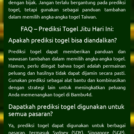
dengan bijak. Jangan terlalu bergantung pada prediksi
togel, tetapi gunakan sebagai panduan tambahan
dalam memilih angka-angka togel Taiwan.
FAQ – Prediksi Togel Jitu Hari Ini:
Apakah prediksi togel bisa diandalkan?
Prediksi togel dapat memberikan panduan dan
wawasan tambahan dalam memilih angka-angka togel.
Namun, perlu diingat bahwa togel adalah permainan
peluang dan hasilnya tidak dapat dijamin secara pasti.
Gunakan prediksi sebagai alat bantu dan kombinasikan
dengan strategi lain untuk meningkatkan peluang
Anda memenangkan togel di
Bambu4d
.
Dapatkah prediksi togel digunakan untuk
semua pasaran?
Ya, prediksi togel dapat digunakan untuk berbagai
pasaran, termasuk Sydney (SDY), Singapore (SGP),