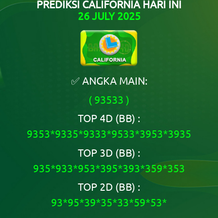
PREDIKSI CALIFORNIA HARI INI
26 JULY 2025
✅ ANGKA MAIN:
( 93533 )
TOP 4D (BB) :
9353*9335*9333*9533*3953*3935
TOP 3D (BB) :
935*933*953*395*393*359*353
TOP 2D (BB) :
93*95*39*35*33*59*53*