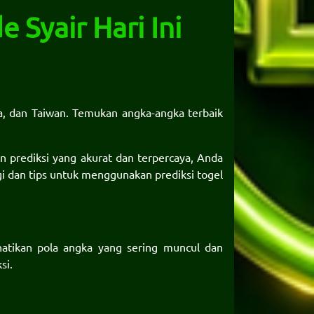
Syair Hari Ini
a, dan Taiwan. Temukan angka-angka terbaik
an prediksi yang akurat dan terpercaya, Anda
egi dan tips untuk menggunakan
prediksi togel
rhatikan pola angka yang sering muncul dan
si.