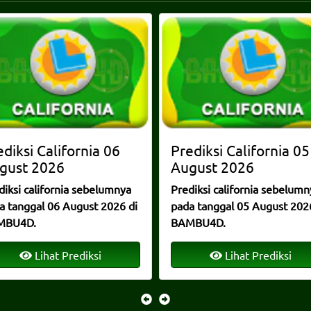
ediksi
California
06
Prediksi
California
05
gust 2026
August 2026
diksi california sebelumnya
Prediksi california sebelumn
a tanggal 06 August 2026 di
pada tanggal 05 August 202
MBU4D.
BAMBU4D.
Lihat Prediksi
Lihat Prediksi