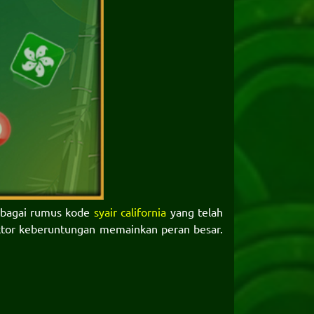
berbagai rumus kode
syair california
yang telah
ktor keberuntungan memainkan peran besar.