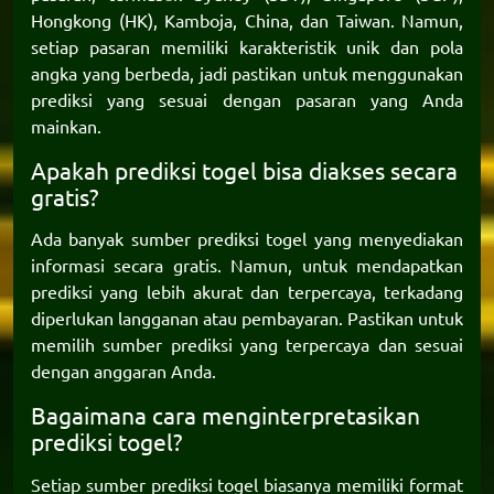
Hongkong (HK), Kamboja, China, dan Taiwan. Namun,
setiap pasaran memiliki karakteristik unik dan pola
angka yang berbeda, jadi pastikan untuk menggunakan
prediksi yang sesuai dengan pasaran yang Anda
mainkan.
Apakah prediksi togel bisa diakses secara
gratis?
Ada banyak sumber prediksi togel yang menyediakan
informasi secara gratis. Namun, untuk mendapatkan
prediksi yang lebih akurat dan terpercaya, terkadang
diperlukan langganan atau pembayaran. Pastikan untuk
memilih sumber prediksi yang terpercaya dan sesuai
dengan anggaran Anda.
Bagaimana cara menginterpretasikan
prediksi togel?
Setiap sumber prediksi togel biasanya memiliki format