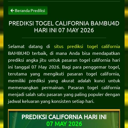
Beranda Prediksi
PREDIKSI TOGEL CALIFORNIA BAMBU4D
HARI INI 07 MAY 2026
Selamat datang di
situs prediksi togel california
BAMBU4D terbaik, di mana Anda bisa mendapatkan
prediksi angka jitu untuk pasaran togel california hari
ini tanggal 07 May 2026. Bagi para penggemar togel,
terutama yang mengikuti pasaran togel california,
memiliki prediksi yang akurat adalah kunci untuk
memenangkan permainan. Pasaran togel california
menjadi salah satu pasaran yang paling populer dengan
jadwal keluaran yang konsisten setiap hari.
PREDIKSI CALIFORNIA HARI INI
07 MAY 2026