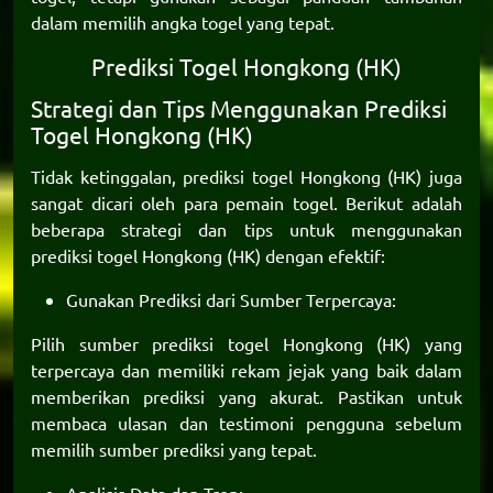
dalam memilih angka togel yang tepat.
Prediksi Togel Hongkong (HK)
Strategi dan Tips Menggunakan Prediksi
Togel Hongkong (HK)
Tidak ketinggalan,
prediksi togel Hongkong
(HK) juga
sangat dicari oleh para pemain togel. Berikut adalah
beberapa strategi dan tips untuk menggunakan
prediksi togel Hongkong (HK) dengan efektif:
Gunakan Prediksi dari Sumber Terpercaya:
Pilih sumber prediksi togel Hongkong (HK) yang
terpercaya dan memiliki rekam jejak yang baik dalam
memberikan prediksi yang akurat. Pastikan untuk
membaca ulasan dan testimoni pengguna sebelum
memilih sumber prediksi yang tepat.