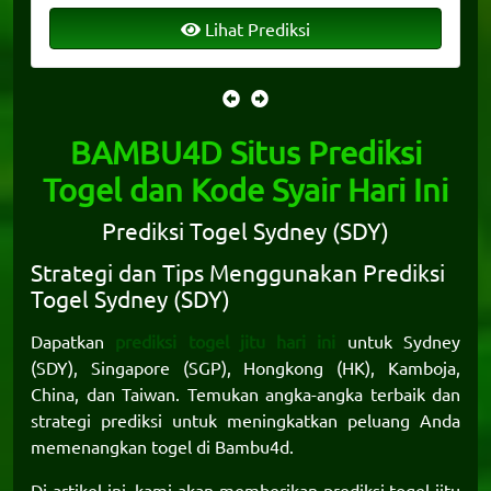
Lihat Prediksi
BAMBU4D Situs Prediksi
Togel dan Kode Syair Hari Ini
Prediksi Togel Sydney (SDY)
Strategi dan Tips Menggunakan Prediksi
Togel Sydney (SDY)
Dapatkan
prediksi togel jitu hari ini
untuk Sydney
(SDY), Singapore (SGP), Hongkong (HK), Kamboja,
China, dan Taiwan. Temukan angka-angka terbaik dan
strategi prediksi untuk meningkatkan peluang Anda
memenangkan togel di
Bambu4d
.
Di artikel ini, kami akan memberikan prediksi togel jitu