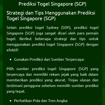
Prediksi Togel Singapore (SGP)
Strategi dan Tips Menggunakan Prediksi
Togel Singapore (SGP)
Selain prediksi togel Sydney (SDY), prediksi togel
Singapore (SGP) juga sangat dicari oleh para pemain
togel. Berikut beberapa strategi dan tips untuk
menggunakan prediksi togel Singapore (SGP) dengan
efektif:
Gunakan Prediksi dari Sumber Terpercaya:
Pilih sumber prediksi togel Singapore (SGP) yang
terpercaya dan memiliki rekam jejak yang baik dalam
memberikan prediksi yang akurat. Tinjau ulasan dan
testimoni pengguna sebelum memilih sumber prediksi
yang tepat.
Perhatikan Pola dan Tren Angka: