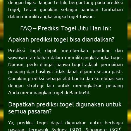
dengan bijak. Jangan terlalu bergantung pada prediksi
togel, tetapi gunakan sebagai panduan tambahan
dalam memilih angka-angka togel Taiwan.
FAQ – Prediksi Togel Jitu Hari Ini:
Apakah prediksi togel bisa diandalkan?
Prediksi togel dapat memberikan panduan dan
wawasan tambahan dalam memilih angka-angka togel.
Namun, perlu diingat bahwa togel adalah permainan
peluang dan hasilnya tidak dapat dijamin secara pasti.
Gunakan prediksi sebagai alat bantu dan kombinasikan
dengan strategi lain untuk meningkatkan peluang
Anda memenangkan togel di
Bambu4d
.
Dapatkah prediksi togel digunakan untuk
semua pasaran?
Ya, prediksi togel dapat digunakan untuk berbagai
pasaran, termasuk Sydney (SDY), Singapore (SGP),