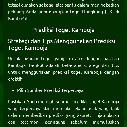
tetapi gunakan sebagai alat bantu dalam meningkatkan
peluang Anda memenangkan togel Hongkong (HK) di
Bambu4d
.
Prediksi Togel Kamboja
Strategi dan Tips Menggunakan Prediksi
Togel Kamboja
Untuk pemain togel yang tertarik dengan pasaran
Kamboja, berikut adalah beberapa strategi dan tips
untuk menggunakan
prediksi togel Kamboja
dengan
efektif:
Pilih Sumber Prediksi Terpercaya:
Pastikan Anda memilih sumber prediksi togel Kamboja
yang terpercaya dan memiliki rekam jejak yang baik
dalam memberikan prediksi yang akurat. Tinjau ulasan
dan testimoni pengguna sebelum memutuskan