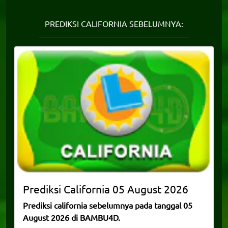
PREDIKSI CALIFORNIA SEBELUMNYA:
Prediksi
California
05 August 2026
Prediksi california sebelumnya pada tanggal 05
August 2026 di BAMBU4D.