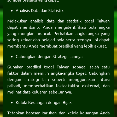
Analisis Data dan Statistik:
Melakukan analisis data dan statistik togel Taiwan
dapat membantu Anda mengidentifikasi pola angka
yang mungkin muncul. Perhatikan angka-angka yang
sering keluar dan pelajari pola serta trennya. Ini dapat
membantu Anda membuat prediksi yang lebih akurat.
Gabungkan dengan Strategi Lainnya:
Gunakan prediksi togel Taiwan sebagai salah satu
faktor dalam memilih angka-angka togel. Gabungkan
dengan strategi lain seperti menggunakan intuisi
pribadi, memperhatikan faktor-faktor eksternal, dan
melihat data keluaran sebelumnya.
Kelola Keuangan dengan Bijak:
Tetapkan batasan taruhan dan kelola keuangan Anda