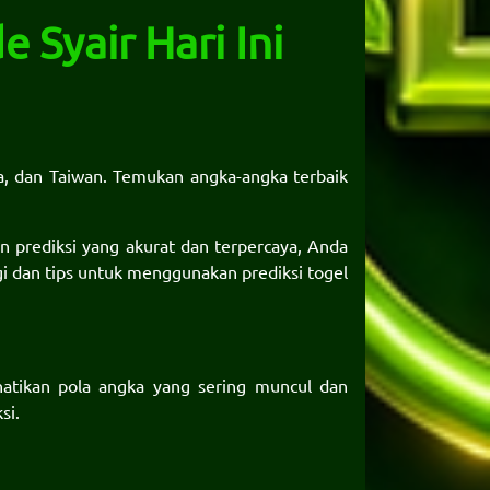
Syair Hari Ini
a, dan Taiwan. Temukan angka-angka terbaik
an prediksi yang akurat dan terpercaya, Anda
egi dan tips untuk menggunakan
prediksi togel
rhatikan pola angka yang sering muncul dan
si.