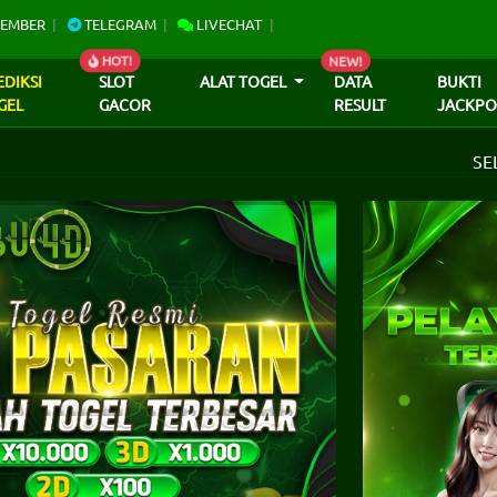
MEMBER
TELEGRAM
LIVECHAT
HOT!
NEW!
EDIKSI
SLOT
ALAT TOGEL
DATA
BUKTI
GEL
GACOR
RESULT
JACKPO
SELAMAT D