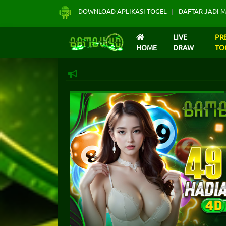
DOWNLOAD APLIKASI TOGEL
DAFTAR JADI 
LIVE
PR
HOME
DRAW
TO