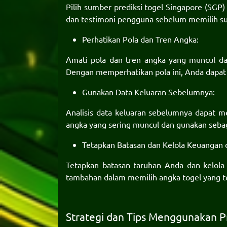
Pilih sumber prediksi togel Singapore (SGP)
dan testimoni pengguna sebelum memilih su
Perhatikan Pola dan Tren Angka:
Amati pola dan tren angka yang muncul da
Dengan memperhatikan pola ini, Anda dap
Gunakan Data Keluaran Sebelumnya:
Analisis data keluaran sebelumnya dapat 
angka yang sering muncul dan gunakan sebag
Tetapkan Batasan dan Kelola Keuangan 
Tetapkan batasan taruhan Anda dan kelola 
tambahan dalam memilih angka togel yang t
Strategi dan Tips Menggunakan P