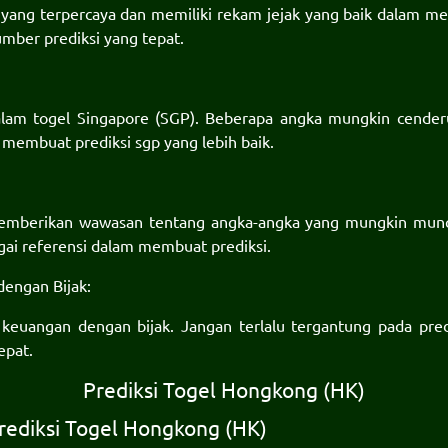
 yang terpercaya dan memiliki rekam jejak yang baik dalam me
mber prediksi yang tepat.
lam togel Singapore (SGP). Beberapa angka mungkin cenderun
at membuat
prediksi sgp
yang lebih baik.
memberikan wawasan tentang angka-angka yang mungkin muncu
ai referensi dalam membuat prediksi.
dengan Bijak:
keuangan dengan bijak. Jangan terlalu tergantung pada pred
epat.
Prediksi Togel Hongkong (HK)
rediksi Togel Hongkong (HK)