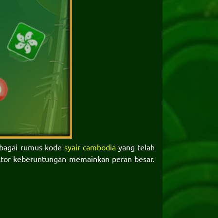
erbagai rumus kode
syair cambodia
yang telah
ktor keberuntungan memainkan peran besar.