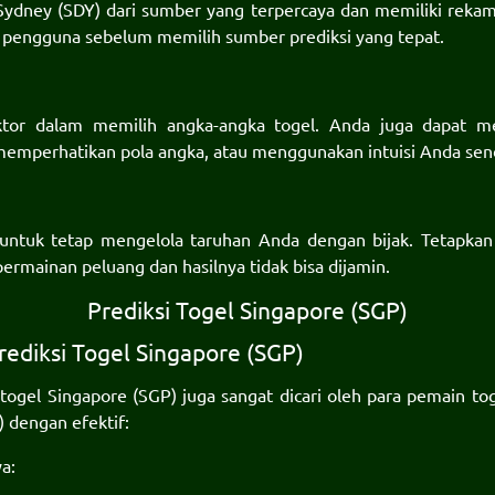
Sydney (SDY) dari sumber yang terpercaya dan memiliki rekam
ri pengguna sebelum memilih sumber prediksi yang tepat.
ktor dalam memilih angka-angka togel. Anda juga dapat me
mperhatikan pola angka, atau menggunakan intuisi Anda send
untuk tetap mengelola taruhan Anda dengan bijak. Tetapkan
ermainan peluang dan hasilnya tidak bisa dijamin.
Prediksi Togel Singapore (SGP)
ediksi Togel Singapore (SGP)
 togel Singapore (SGP) juga sangat dicari oleh para pemain to
 dengan efektif:
a: