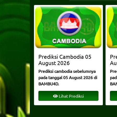
bodia
06
Prediksi
Cambodia
05
Pr
August 2026
Au
a sebelumnya
Prediksi cambodia sebelumnya
Pre
August 2026 di
pada tanggal 05 August 2026 di
pad
BAMBU4D.
BA
rediksi
Lihat Prediksi