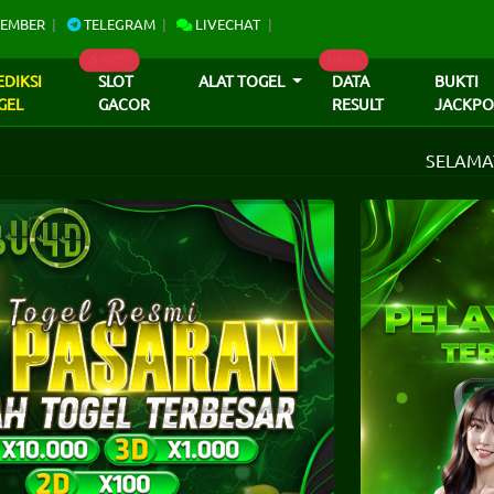
MEMBER
TELEGRAM
LIVECHAT
HOT!
NEW!
EDIKSI
SLOT
ALAT TOGEL
DATA
BUKTI
GEL
GACOR
RESULT
JACKPO
SELAMAT DATANG