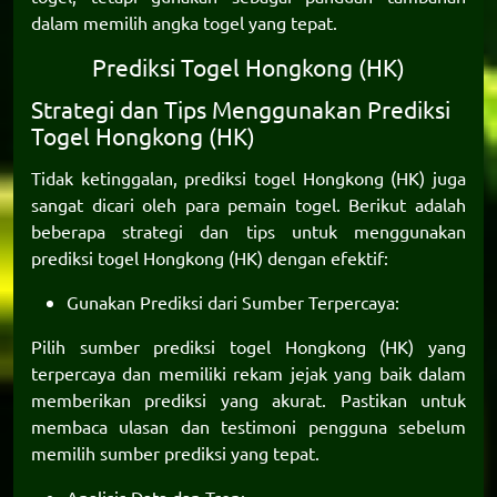
dalam memilih angka togel yang tepat.
Prediksi Togel Hongkong (HK)
Strategi dan Tips Menggunakan Prediksi
Togel Hongkong (HK)
Tidak ketinggalan,
prediksi togel Hongkong
(HK) juga
sangat dicari oleh para pemain togel. Berikut adalah
beberapa strategi dan tips untuk menggunakan
prediksi togel Hongkong (HK) dengan efektif:
Gunakan Prediksi dari Sumber Terpercaya:
Pilih sumber prediksi togel Hongkong (HK) yang
terpercaya dan memiliki rekam jejak yang baik dalam
memberikan prediksi yang akurat. Pastikan untuk
membaca ulasan dan testimoni pengguna sebelum
memilih sumber prediksi yang tepat.