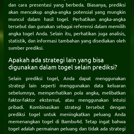
dan cara presentasi yang berbeda. Biasanya, prediksi
akan mencakup angka-angka potensial yang mungkin
muncul dalam hasil togel. Perhatikan angka-angka
tersebut dan gunakan sebagai referensi dalam memilih
angka togel Anda. Selain itu, perhatikan juga analisis,
statistik, dan informasi tambahan yang disediakan oleh
sumber prediksi.
Apakah ada strategi lain yang bisa
digunakan dalam togel selain prediksi?
Selain prediksi togel, Anda dapat menggunakan
strategi lain seperti menggunakan data keluaran
sebelumnya, memperhatikan pola angka, melibatkan
faktor-faktor eksternal, atau menggunakan intuisi
pribadi. Kombinasikan strategi tersebut dengan
prediksi togel untuk meningkatkan peluang Anda
memenangkan togel di
Bambu4d
. Tetap ingat bahwa
togel adalah permainan peluang dan tidak ada strategi