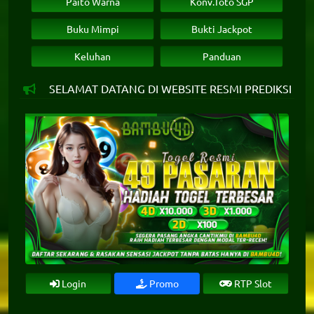
Paito Warna
Konv.Toto SGP
Buku Mimpi
Bukti Jackpot
Keluhan
Panduan
SELAMAT DATANG DI WEBSITE RESMI PREDIKSI BAMBU4D 
Login
Promo
RTP Slot