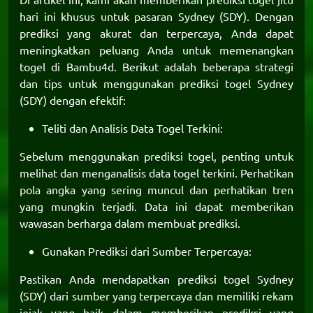
hari ini khusus untuk pasaran Sydney (SDY). Dengan
prediksi yang akurat dan terpercaya, Anda dapat
meningkatkan peluang Anda untuk memenangkan
togel di
Bambu4d
. Berikut adalah beberapa strategi
dan tips untuk menggunakan
prediksi togel Sydney
(SDY) dengan efektif:
Teliti dan Analisis Data Togel Terkini:
Sebelum menggunakan
prediksi togel
, penting untuk
melihat dan menganalisis data togel terkini. Perhatikan
pola angka yang sering muncul dan perhatikan tren
yang mungkin terjadi. Data ini dapat memberikan
wawasan berharga dalam membuat prediksi.
Gunakan Prediksi dari Sumber Terpercaya:
Pastikan Anda mendapatkan prediksi togel Sydney
(SDY) dari sumber yang terpercaya dan memiliki rekam
jejak yang baik dalam memberikan prediksi yang