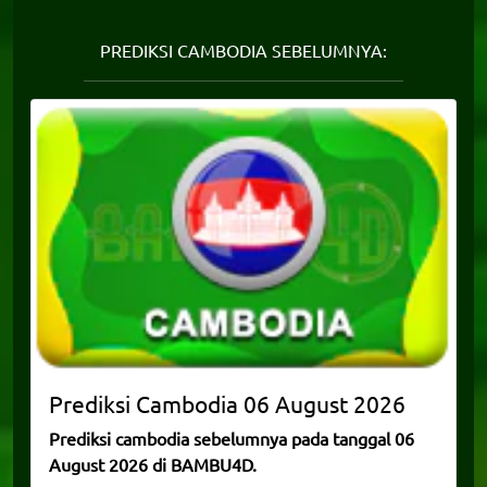
PREDIKSI CAMBODIA SEBELUMNYA:
Prediksi
Cambodia
06 August 2026
Prediksi cambodia sebelumnya pada tanggal 06
August 2026 di BAMBU4D.