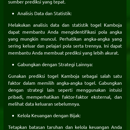
sumber prediksi yang tepat.
Analisis Data dan Statistik:
Melakukan analisis data dan statistik togel Kamboja
dapat membantu Anda mengidentifikasi pola angka
yang mungkin muncul. Perhatikan angka-angka yang
sering keluar dan pelajari pola serta trennya. Ini dapat
membantu Anda membuat prediksi yang lebih akurat.
Gabungkan dengan Strategi Lainnya:
Gunakan prediksi togel Kamboja sebagai salah satu
faktor dalam memilih angka-angka togel. Gabungkan
dengan strategi lain seperti menggunakan intuisi
pribadi, memperhatikan faktor-faktor eksternal, dan
melihat data keluaran sebelumnya.
Kelola Keuangan dengan Bijak:
Tetapkan batasan taruhan dan kelola keuangan Anda