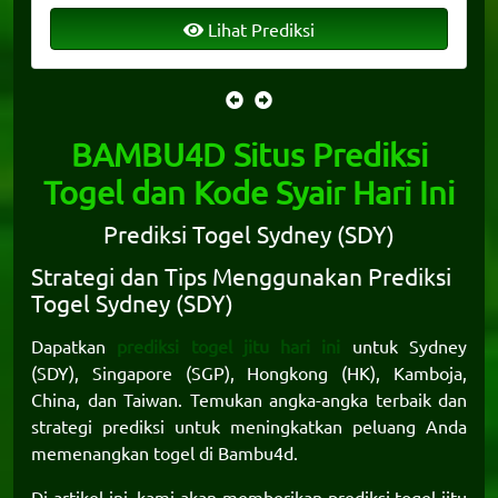
Lihat Prediksi
BAMBU4D Situs Prediksi
Togel dan Kode Syair Hari Ini
Prediksi Togel Sydney (SDY)
Strategi dan Tips Menggunakan Prediksi
Togel Sydney (SDY)
Dapatkan
prediksi togel jitu hari ini
untuk Sydney
(SDY), Singapore (SGP), Hongkong (HK), Kamboja,
China, dan Taiwan. Temukan angka-angka terbaik dan
strategi prediksi untuk meningkatkan peluang Anda
memenangkan togel di
Bambu4d
.
Di artikel ini, kami akan memberikan prediksi togel jitu