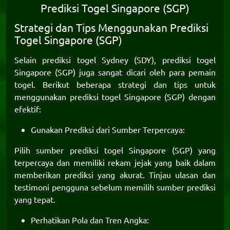
Prediksi Togel Singapore (SGP)
Strategi dan Tips Menggunakan Prediksi
Togel Singapore (SGP)
Selain prediksi togel Sydney (SDY), prediksi togel
Singapore (SGP) juga sangat dicari oleh para pemain
togel. Berikut beberapa strategi dan tips untuk
menggunakan prediksi togel Singapore (SGP) dengan
efektif:
Gunakan Prediksi dari Sumber Terpercaya:
Pilih sumber prediksi togel Singapore (SGP) yang
terpercaya dan memiliki rekam jejak yang baik dalam
memberikan prediksi yang akurat. Tinjau ulasan dan
testimoni pengguna sebelum memilih sumber prediksi
yang tepat.
Perhatikan Pola dan Tren Angka: