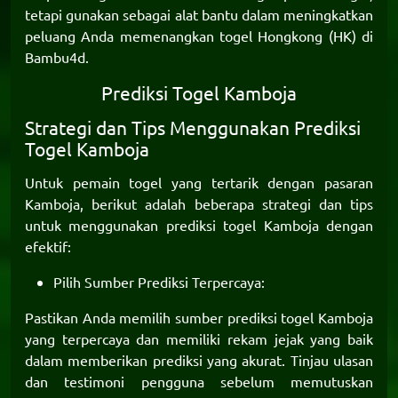
tetapi gunakan sebagai alat bantu dalam meningkatkan
peluang Anda memenangkan togel Hongkong (HK) di
Bambu4d
.
Prediksi Togel Kamboja
Strategi dan Tips Menggunakan Prediksi
Togel Kamboja
Untuk pemain togel yang tertarik dengan pasaran
Kamboja, berikut adalah beberapa strategi dan tips
untuk menggunakan
prediksi togel Kamboja
dengan
efektif:
Pilih Sumber Prediksi Terpercaya:
Pastikan Anda memilih sumber prediksi togel Kamboja
yang terpercaya dan memiliki rekam jejak yang baik
dalam memberikan prediksi yang akurat. Tinjau ulasan
dan testimoni pengguna sebelum memutuskan