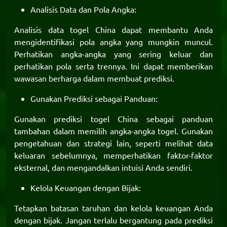
Analisis Data dan Pola Angka:
Analisis data togel China dapat membantu Anda
mengidentifikasi pola angka yang mungkin muncul.
Perhatikan angka-angka yang sering keluar dan
perhatikan pola serta trennya. Ini dapat memberikan
wawasan berharga dalam membuat prediksi.
Gunakan Prediksi sebagai Panduan:
Gunakan prediksi togel China sebagai panduan
tambahan dalam memilih angka-angka togel. Gunakan
pengetahuan dan strategi lain, seperti melihat data
keluaran sebelumnya, memperhatikan faktor-faktor
eksternal, dan mengandalkan intuisi Anda sendiri.
Kelola Keuangan dengan Bijak:
Tetapkan batasan taruhan dan kelola keuangan Anda
dengan bijak. Jangan terlalu bergantung pada prediksi