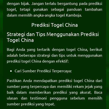
dengan bijak. Jangan terlalu bergantung pada prediksi
togel, tetapi gunakan sebagai panduan tambahan
dalam memilih angka-angka togel Kamboja.
Prediksi Togel China
Strategi dan Tips Menggunakan Prediksi
Togel China
Bagi Anda yang tertarik dengan togel China, berikut
adalah beberapa strategi dan tips untuk menggunakan
prediksi togel China
dengan efektif:
Cari Sumber Prediksi Terpercaya:
Pastikan Anda mendapatkan prediksi togel China dari
sumber yang terpercaya dan memiliki rekam jejak yang
baik dalam memberikan prediksi yang akurat. Baca
ulasan dan testimoni pengguna sebelum memilih
sumber prediksi yang tepat.