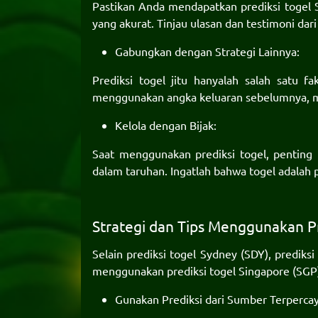
Pastikan Anda mendapatkan prediksi togel 
yang akurat. Tinjau ulasan dan testimoni da
Gabungkan dengan Strategi Lainnya:
Prediksi togel jitu
hanyalah salah satu fa
menggunakan angka keluaran sebelumnya, me
Kelola dengan Bijak:
Saat menggunakan prediksi togel, penting 
dalam taruhan. Ingatlah bahwa togel adalah p
Strategi dan Tips Menggunakan Pr
Selain prediksi togel Sydney (SDY), prediksi
menggunakan prediksi togel Singapore (SGP)
Gunakan Prediksi dari Sumber Terpercay