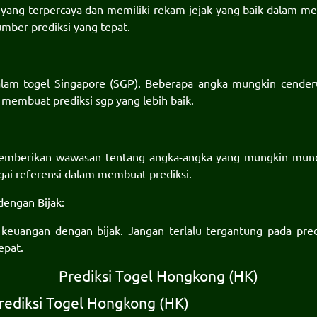
 yang terpercaya dan memiliki rekam jejak yang baik dalam me
mber prediksi yang tepat.
lam togel Singapore (SGP). Beberapa angka mungkin cenderun
at membuat
prediksi sgp
yang lebih baik.
memberikan wawasan tentang angka-angka yang mungkin muncu
ai referensi dalam membuat prediksi.
dengan Bijak:
keuangan dengan bijak. Jangan terlalu tergantung pada pred
epat.
Prediksi Togel Hongkong (HK)
rediksi Togel Hongkong (HK)