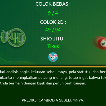
COLOK BEBAS :
9 / 4
COLOK 2D :
49 / 94
SHIO JITU :
Tikus
ari analisis angka keluaran sebelumnya, pola statistik, dan b
membantu meningkatkan peluang menang, tetap ingat bahwa fa
 Anda bermain dengan bijak dan penuh perhitungan.
PREDIKSI CAMBODIA SEBELUMNYA: