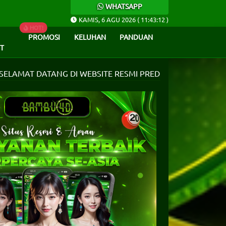
WHATSAPP
KAMIS
, 6 AGU 2026
(
11
:
43
:
14
)
HOT!
PROMOSI
KELUHAN
PANDUAN
T
 DATANG DI WEBSITE RESMI PREDIKSI BAMBU4D - PREDIKSI 