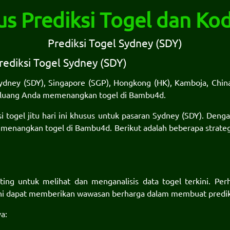
 Prediksi Togel dan Kode 
Prediksi Togel Sydney (SDY)
ediksi Togel Sydney (SDY)
dney (SDY), Singapore (SGP), Hongkong (HK), Kamboja, Chin
peluang Anda memenangkan togel di
Bambu4d
.
si togel jitu hari ini khusus untuk pasaran Sydney (SDY). Deng
emenangkan togel di
Bambu4d
. Berikut adalah beberapa strat
ting untuk melihat dan menganalisis data togel terkini. Pe
 ini dapat memberikan wawasan berharga dalam membuat predik
a: