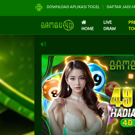
DOWNLOAD APLIKASI TOGEL
DAFTAR JADI 
LIVE
PR
HOME
DRAW
TO