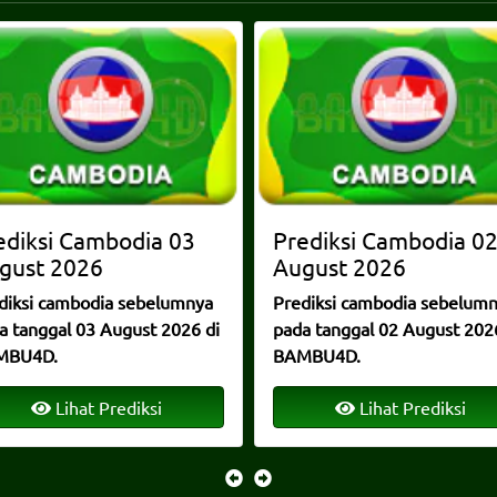
ediksi
Cambodia
03
Prediksi
Cambodia
0
gust 2026
August 2026
diksi cambodia sebelumnya
Prediksi cambodia sebelum
a tanggal 03 August 2026 di
pada tanggal 02 August 202
MBU4D.
BAMBU4D.
Lihat Prediksi
Lihat Prediksi