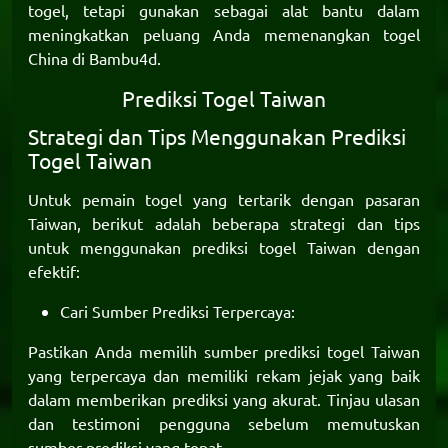
togel, tetapi gunakan sebagai alat bantu dalam
meningkatkan peluang Anda memenangkan togel
China di
Bambu4d
.
Prediksi Togel Taiwan
Strategi dan Tips Menggunakan Prediksi
Togel Taiwan
Untuk pemain togel yang tertarik dengan pasaran
Taiwan, berikut adalah beberapa strategi dan tips
untuk menggunakan
prediksi togel Taiwan
dengan
efektif:
Cari Sumber Prediksi Terpercaya:
Pastikan Anda memilih sumber prediksi togel Taiwan
yang terpercaya dan memiliki rekam jejak yang baik
dalam memberikan prediksi yang akurat. Tinjau ulasan
dan testimoni pengguna sebelum memutuskan
sumber prediksi yang tepat.