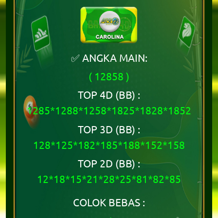
✅ ANGKA MAIN:
( 12858 )
TOP 4D (BB) :
1285*1288*1258*1825*1828*1852
TOP 3D (BB) :
128*125*182*185*188*152*158
TOP 2D (BB) :
12*18*15*21*28*25*81*82*85
COLOK BEBAS :