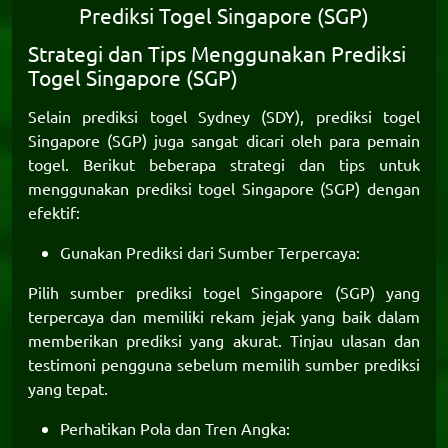
Prediksi Togel Singapore (SGP)
Strategi dan Tips Menggunakan Prediksi
Togel Singapore (SGP)
Selain prediksi togel Sydney (SDY), prediksi togel
Singapore (SGP) juga sangat dicari oleh para pemain
togel. Berikut beberapa strategi dan tips untuk
menggunakan prediksi togel Singapore (SGP) dengan
efektif:
Gunakan Prediksi dari Sumber Terpercaya:
Pilih sumber prediksi togel Singapore (SGP) yang
terpercaya dan memiliki rekam jejak yang baik dalam
memberikan prediksi yang akurat. Tinjau ulasan dan
testimoni pengguna sebelum memilih sumber prediksi
yang tepat.
Perhatikan Pola dan Tren Angka: