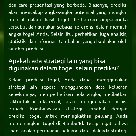
dan cara presentasi yang berbeda. Biasanya, prediksi
akan mencakup angka-angka potensial yang mungkin
muncul dalam hasil togel. Perhatikan angka-angka
tersebut dan gunakan sebagai referensi dalam memilih
angka togel Anda. Selain itu, perhatikan juga analisis,
statistik, dan informasi tambahan yang disediakan oleh
sumber prediksi.
Apakah ada strategi lain yang bisa
digunakan dalam togel selain prediksi?
Selain prediksi togel, Anda dapat menggunakan
strategi lain seperti menggunakan data keluaran
sebelumnya, memperhatikan pola angka, melibatkan
faktor-faktor eksternal, atau menggunakan intuisi
pribadi. Kombinasikan strategi tersebut dengan
prediksi togel untuk meningkatkan peluang Anda
memenangkan togel di
Bambu4d
. Tetap ingat bahwa
togel adalah permainan peluang dan tidak ada strategi