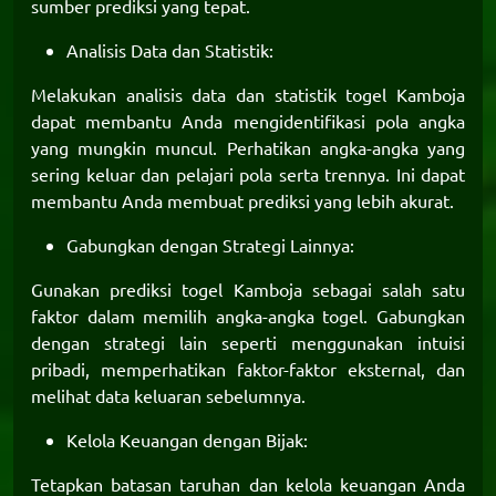
sumber prediksi yang tepat.
Analisis Data dan Statistik:
Melakukan analisis data dan statistik togel Kamboja
dapat membantu Anda mengidentifikasi pola angka
yang mungkin muncul. Perhatikan angka-angka yang
sering keluar dan pelajari pola serta trennya. Ini dapat
membantu Anda membuat prediksi yang lebih akurat.
Gabungkan dengan Strategi Lainnya:
Gunakan prediksi togel Kamboja sebagai salah satu
faktor dalam memilih angka-angka togel. Gabungkan
dengan strategi lain seperti menggunakan intuisi
pribadi, memperhatikan faktor-faktor eksternal, dan
melihat data keluaran sebelumnya.
Kelola Keuangan dengan Bijak:
Tetapkan batasan taruhan dan kelola keuangan Anda