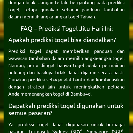
dengan bijak. Jangan terlalu bergantung pada prediksi
togel, tetapi gunakan sebagai panduan tambahan
dalam memilih angka-angka togel Taiwan.
FAQ – Prediksi Togel Jitu Hari Ini:
Apakah prediksi togel bisa diandalkan?
Prediksi togel dapat memberikan panduan dan
wawasan tambahan dalam memilih angka-angka togel.
Namun, perlu diingat bahwa togel adalah permainan
peluang dan hasilnya tidak dapat dijamin secara pasti.
Gunakan prediksi sebagai alat bantu dan kombinasikan
dengan strategi lain untuk meningkatkan peluang
Anda memenangkan togel di
Bambu4d
.
Dapatkah prediksi togel digunakan untuk
semua pasaran?
Ya, prediksi togel dapat digunakan untuk berbagai
pasaran, termasuk Sydney (SDY), Singapore (SGP),