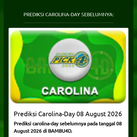
PREDIKSI CAROLINA-DAY SEBELUMNYA:
Prediksi
Carolina-Day
08 August 2026
Prediksi carolina-day sebelumnya pada tanggal 08
August 2026 di BAMBU4D.