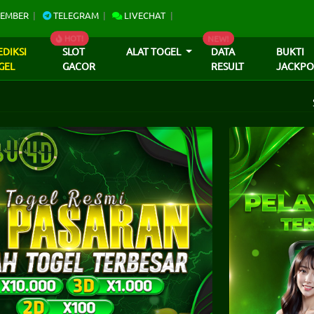
MEMBER
TELEGRAM
LIVECHAT
HOT!
NEW!
EDIKSI
SLOT
ALAT TOGEL
DATA
BUKTI
GEL
GACOR
RESULT
JACKPO
SELAMA