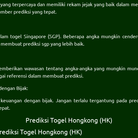
 yang terpercaya dan memiliki rekam jejak yang baik dalam me
mber prediksi yang tepat.
lam togel Singapore (SGP). Beberapa angka mungkin cenderun
at membuat
prediksi sgp
yang lebih baik.
memberikan wawasan tentang angka-angka yang mungkin muncu
ai referensi dalam membuat prediksi.
dengan Bijak:
keuangan dengan bijak. Jangan terlalu tergantung pada pred
epat.
Prediksi Togel Hongkong (HK)
rediksi Togel Hongkong (HK)