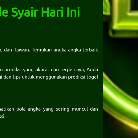
Syair Hari Ini
a, dan Taiwan. Temukan angka-angka terbaik
an prediksi yang akurat dan terpercaya, Anda
egi dan tips untuk menggunakan
prediksi togel
rhatikan pola angka yang sering muncul dan
si.