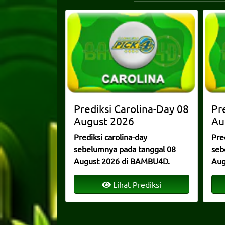
lina-Day
09
Prediksi
Carolina-Day
08
Pr
August 2026
Au
day
Prediksi carolina-day
Pre
tanggal 09
sebelumnya pada tanggal 08
seb
BAMBU4D.
August 2026 di BAMBU4D.
Aug
rediksi
Lihat Prediksi