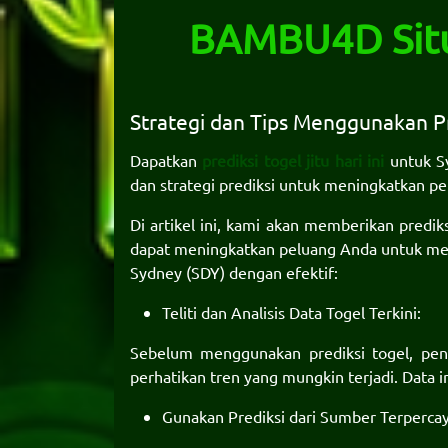
BAMBU4D Situs
Strategi dan Tips Menggunakan Pr
Dapatkan
prediksi togel jitu hari ini
untuk Sy
dan strategi prediksi untuk meningkatkan 
Di artikel ini, kami akan memberikan predik
dapat meningkatkan peluang Anda untuk m
Sydney
(SDY) dengan efektif:
Teliti dan Analisis Data Togel Terkini:
Sebelum menggunakan
prediksi togel
, pen
perhatikan tren yang mungkin terjadi. Data
Gunakan Prediksi dari Sumber Terpercay