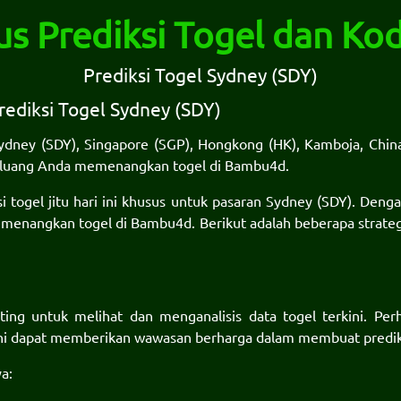
 Prediksi Togel dan Kode 
Prediksi Togel Sydney (SDY)
ediksi Togel Sydney (SDY)
dney (SDY), Singapore (SGP), Hongkong (HK), Kamboja, Chin
peluang Anda memenangkan togel di
Bambu4d
.
si togel jitu hari ini khusus untuk pasaran Sydney (SDY). Deng
emenangkan togel di
Bambu4d
. Berikut adalah beberapa strat
ting untuk melihat dan menganalisis data togel terkini. Pe
 ini dapat memberikan wawasan berharga dalam membuat predik
a: