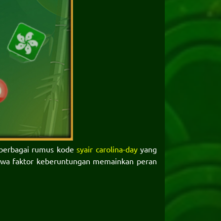
n berbagai rumus kode
syair carolina-day
yang
ahwa faktor keberuntungan memainkan peran