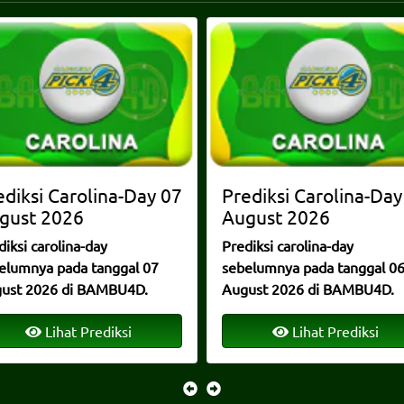
ediksi
Carolina-Day
07
Prediksi
Carolina-Day
gust 2026
August 2026
diksi carolina-day
Prediksi carolina-day
elumnya pada tanggal 07
sebelumnya pada tanggal 0
ust 2026 di BAMBU4D.
August 2026 di BAMBU4D.
Lihat Prediksi
Lihat Prediksi