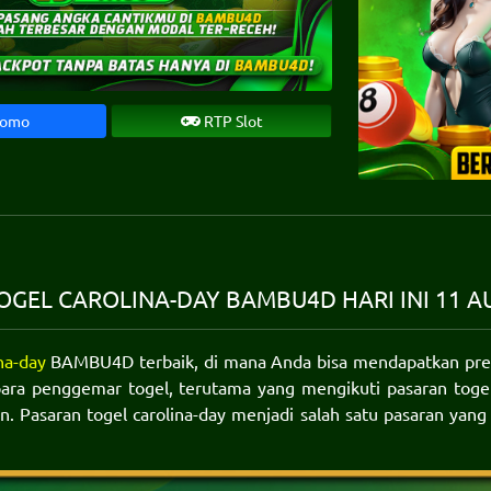
omo
RTP Slot
TOGEL CAROLINA-DAY BAMBU4D HARI INI 11 A
ina-day
BAMBU4D terbaik, di mana Anda bisa mendapatkan predik
para penggemar togel, terutama yang mengikuti pasaran togel 
 Pasaran togel carolina-day menjadi salah satu pasaran yang 