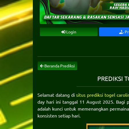
Login
Pr
Beranda Prediksi
PREDIKSI 
Selamat datang di
situs prediksi togel carol
day hari ini tanggal 11 August 2025. Bagi 
adalah kunci untuk memenangkan permainan.
konsisten setiap hari.