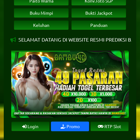
Paito Warna
Konv.Toto SGP
Buku Mimpi
Bukti Jackpot
Keluhan
Panduan
SELAMAT DATANG DI WEBSITE RESMI PREDIKSI BAMBU4D - 
Login
Promo
RTP Slot