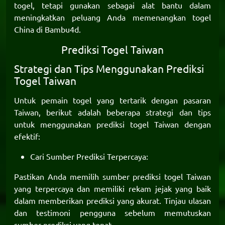
togel, tetapi gunakan sebagai alat bantu dalam
meningkatkan peluang Anda memenangkan togel
China di
Bambu4d
.
Prediksi Togel Taiwan
Strategi dan Tips Menggunakan Prediksi
Togel Taiwan
Untuk pemain togel yang tertarik dengan pasaran
Taiwan, berikut adalah beberapa strategi dan tips
untuk menggunakan
prediksi togel Taiwan
dengan
efektif:
Cari Sumber Prediksi Terpercaya:
Pastikan Anda memilih sumber prediksi togel Taiwan
yang terpercaya dan memiliki rekam jejak yang baik
dalam memberikan prediksi yang akurat. Tinjau ulasan
dan testimoni pengguna sebelum memutuskan
sumber prediksi yang tepat.