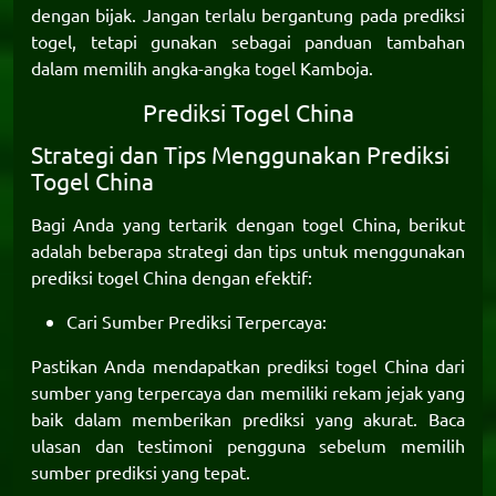
dengan bijak. Jangan terlalu bergantung pada prediksi
togel, tetapi gunakan sebagai panduan tambahan
dalam memilih angka-angka togel Kamboja.
Prediksi Togel China
Strategi dan Tips Menggunakan Prediksi
Togel China
Bagi Anda yang tertarik dengan togel China, berikut
adalah beberapa strategi dan tips untuk menggunakan
prediksi togel China
dengan efektif:
Cari Sumber Prediksi Terpercaya:
Pastikan Anda mendapatkan prediksi togel China dari
sumber yang terpercaya dan memiliki rekam jejak yang
baik dalam memberikan prediksi yang akurat. Baca
ulasan dan testimoni pengguna sebelum memilih
sumber prediksi yang tepat.