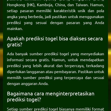
Hongkong (HK), Kamboja, China, dan Taiwan. Namun,
setiap pasaran memiliki karakteristik unik dan pola
angka yang berbeda, jadi pastikan untuk menggunakan
prediksi yang sesuai dengan pasaran yang Anda
mainkan.
Apakah prediksi togel bisa diakses secara
gratis?
Ada banyak sumber prediksi togel yang menyediakan
informasi secara gratis. Namun, untuk mendapatkan
prediksi yang lebih akurat dan terpercaya, terkadang
diperlukan langganan atau pembayaran. Pastikan untuk
memilih sumber prediksi yang terpercaya dan sesuai
dengan anggaran Anda.
Bagaimana cara menginterpretasikan
prediksi togel?
Setiap sumber prediksi togel biasanya memiliki format