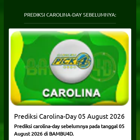
PREDIKSI CAROLINA-DAY SEBELUMNYA:
Prediksi
Carolina-Day
05 August 2026
Prediksi carolina-day sebelumnya pada tanggal 05
August 2026 di BAMBU4D.