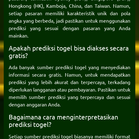
Hongkong (HK), Kamboja, China, dan Taiwan. Namun,
setiap pasaran memiliki karakteristik unik dan pola
angka yang berbeda, jadi pastikan untuk menggunakan
prediksi yang sesuai dengan pasaran yang Anda
mainkan.
Apakah prediksi togel bisa diakses secara
gratis?
Ada banyak sumber prediksi togel yang menyediakan
informasi secara gratis. Namun, untuk mendapatkan
prediksi yang lebih akurat dan terpercaya, terkadang
diperlukan langganan atau pembayaran. Pastikan untuk
memilih sumber prediksi yang terpercaya dan sesuai
dengan anggaran Anda.
Bagaimana cara menginterpretasikan
prediksi togel?
Setiap sumber prediksi togel biasanya memiliki format