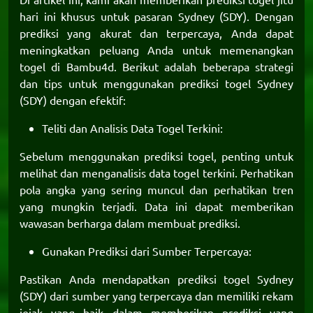
hari ini khusus untuk pasaran Sydney (SDY). Dengan
prediksi yang akurat dan terpercaya, Anda dapat
meningkatkan peluang Anda untuk memenangkan
togel di
Bambu4d
. Berikut adalah beberapa strategi
dan tips untuk menggunakan
prediksi togel Sydney
(SDY) dengan efektif:
Teliti dan Analisis Data Togel Terkini:
Sebelum menggunakan
prediksi togel
, penting untuk
melihat dan menganalisis data togel terkini. Perhatikan
pola angka yang sering muncul dan perhatikan tren
yang mungkin terjadi. Data ini dapat memberikan
wawasan berharga dalam membuat prediksi.
Gunakan Prediksi dari Sumber Terpercaya:
Pastikan Anda mendapatkan prediksi togel Sydney
(SDY) dari sumber yang terpercaya dan memiliki rekam
jejak yang baik dalam memberikan prediksi yang