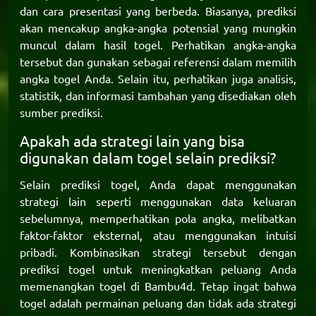
dan cara presentasi yang berbeda. Biasanya, prediksi
akan mencakup angka-angka potensial yang mungkin
muncul dalam hasil togel. Perhatikan angka-angka
tersebut dan gunakan sebagai referensi dalam memilih
angka togel Anda. Selain itu, perhatikan juga analisis,
statistik, dan informasi tambahan yang disediakan oleh
sumber prediksi.
Apakah ada strategi lain yang bisa
digunakan dalam togel selain prediksi?
Selain prediksi togel, Anda dapat menggunakan
strategi lain seperti menggunakan data keluaran
sebelumnya, memperhatikan pola angka, melibatkan
faktor-faktor eksternal, atau menggunakan intuisi
pribadi. Kombinasikan strategi tersebut dengan
prediksi togel untuk meningkatkan peluang Anda
memenangkan togel di
Bambu4d
. Tetap ingat bahwa
togel adalah permainan peluang dan tidak ada strategi