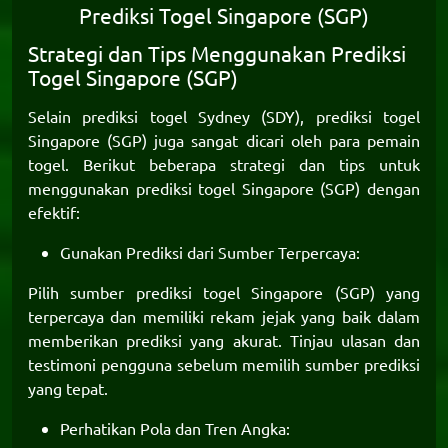
Prediksi Togel Singapore (SGP)
Strategi dan Tips Menggunakan Prediksi
Togel Singapore (SGP)
Selain prediksi togel Sydney (SDY), prediksi togel
Singapore (SGP) juga sangat dicari oleh para pemain
togel. Berikut beberapa strategi dan tips untuk
menggunakan prediksi togel Singapore (SGP) dengan
efektif:
Gunakan Prediksi dari Sumber Terpercaya:
Pilih sumber prediksi togel Singapore (SGP) yang
terpercaya dan memiliki rekam jejak yang baik dalam
memberikan prediksi yang akurat. Tinjau ulasan dan
testimoni pengguna sebelum memilih sumber prediksi
yang tepat.
Perhatikan Pola dan Tren Angka: