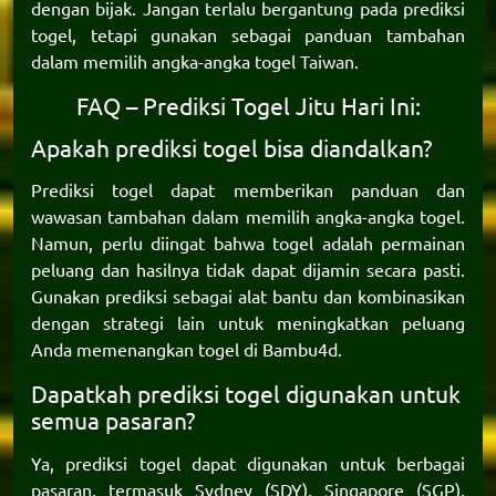
dengan bijak. Jangan terlalu bergantung pada prediksi
togel, tetapi gunakan sebagai panduan tambahan
dalam memilih angka-angka togel Taiwan.
FAQ – Prediksi Togel Jitu Hari Ini:
Apakah prediksi togel bisa diandalkan?
Prediksi togel dapat memberikan panduan dan
wawasan tambahan dalam memilih angka-angka togel.
Namun, perlu diingat bahwa togel adalah permainan
peluang dan hasilnya tidak dapat dijamin secara pasti.
Gunakan prediksi sebagai alat bantu dan kombinasikan
dengan strategi lain untuk meningkatkan peluang
Anda memenangkan togel di
Bambu4d
.
Dapatkah prediksi togel digunakan untuk
semua pasaran?
Ya, prediksi togel dapat digunakan untuk berbagai
pasaran, termasuk Sydney (SDY), Singapore (SGP),