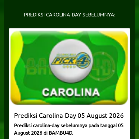
PREDIKSI CAROLINA-DAY SEBELUMNYA:
Prediksi
Carolina-Day
04 August 2026
Prediksi carolina-day sebelumnya pada tanggal 04
August 2026 di BAMBU4D.