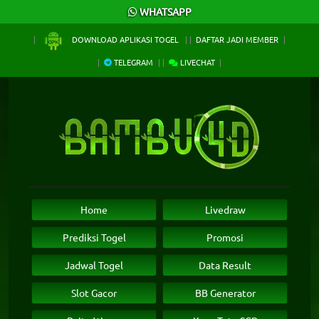
×
WHATSAPP
DOWNLOAD APLIKASI TOGEL
DAFTAR JADI MEMBER
TELEGRAM
LIVECHAT
Home
Livedraw
Prediksi Togel
Promosi
Jadwal Togel
Data Result
Slot Gacor
BB Generator