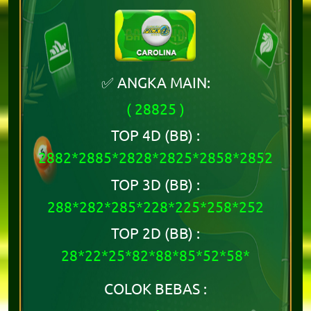
✅ ANGKA MAIN:
( 28825 )
TOP 4D (BB) :
2882*2885*2828*2825*2858*2852
TOP 3D (BB) :
288*282*285*228*225*258*252
TOP 2D (BB) :
28*22*25*82*88*85*52*58*
COLOK BEBAS :