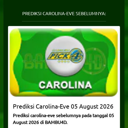
PREDIKSI CAROLINA-EVE SEBELUMNYA:
Prediksi
Carolina-Eve
05 August 2026
Prediksi carolina-eve sebelumnya pada tanggal 05
August 2026 di BAMBU4D.