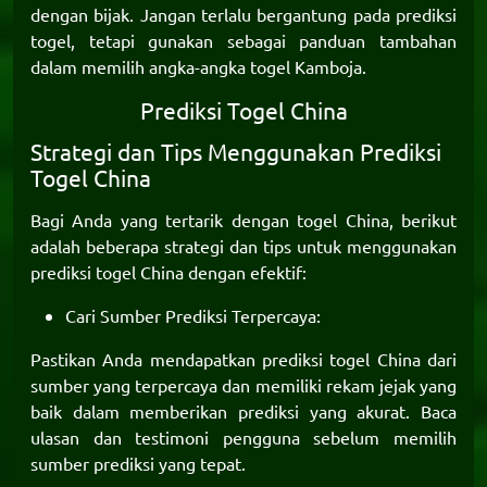
dengan bijak. Jangan terlalu bergantung pada prediksi
togel, tetapi gunakan sebagai panduan tambahan
dalam memilih angka-angka togel Kamboja.
Prediksi Togel China
Strategi dan Tips Menggunakan Prediksi
Togel China
Bagi Anda yang tertarik dengan togel China, berikut
adalah beberapa strategi dan tips untuk menggunakan
prediksi togel China
dengan efektif:
Cari Sumber Prediksi Terpercaya:
Pastikan Anda mendapatkan prediksi togel China dari
sumber yang terpercaya dan memiliki rekam jejak yang
baik dalam memberikan prediksi yang akurat. Baca
ulasan dan testimoni pengguna sebelum memilih
sumber prediksi yang tepat.