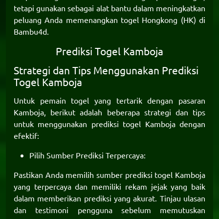
tetapi gunakan sebagai alat bantu dalam meningkatkan
peluang Anda memenangkan togel Hongkong (HK) di
Bambu4d
.
Prediksi Togel Kamboja
Strategi dan Tips Menggunakan Prediksi
Togel Kamboja
Untuk pemain togel yang tertarik dengan pasaran
Kamboja, berikut adalah beberapa strategi dan tips
untuk menggunakan
prediksi togel Kamboja
dengan
efektif:
Pilih Sumber Prediksi Terpercaya:
Pastikan Anda memilih sumber prediksi togel Kamboja
yang terpercaya dan memiliki rekam jejak yang baik
dalam memberikan prediksi yang akurat. Tinjau ulasan
dan testimoni pengguna sebelum memutuskan