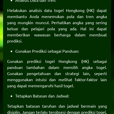
Analisis Data dan Tren:
Melakukan analisis data togel Hongkong (HK) dapat
membantu Anda menemukan pola dan tren angka
yang mungkin muncul. Perhatikan angka yang sering
keluar dan pelajari pola yang ada. Hal ini dapat
memberikan wawasan berharga dalam membuat
prediksi.
Gunakan Prediksi sebagai Panduan:
Gunakan prediksi togel Hongkong (HK) sebagai
panduan tambahan dalam memilih angka togel.
Gunakan pengetahuan dan strategi lain, seperti
menggunakan intuisi dan melihat faktor-faktor lain
yang dapat memengaruhi hasil togel.
Tetapkan Batasan dan Jadwal:
Tetapkan batasan taruhan dan jadwal bermain yang
disiplin. Jangan terlalu terobsesi dengan prediksi togel,