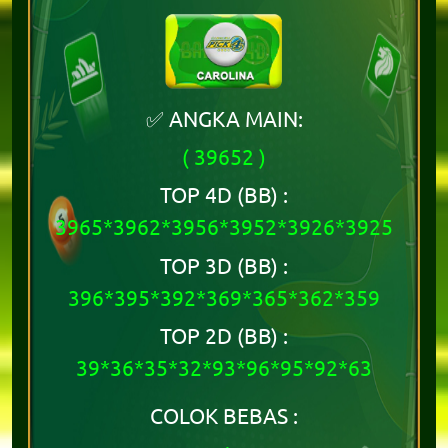
✅ ANGKA MAIN:
( 39652 )
TOP 4D (BB) :
3965*3962*3956*3952*3926*3925
TOP 3D (BB) :
396*395*392*369*365*362*359
TOP 2D (BB) :
39*36*35*32*93*96*95*92*63
COLOK BEBAS :