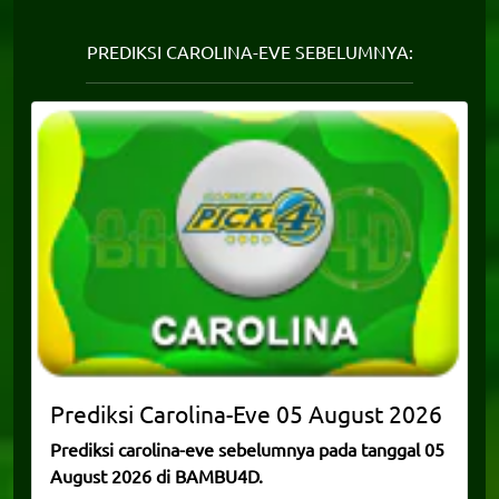
PREDIKSI CAROLINA-EVE SEBELUMNYA:
Prediksi
Carolina-Eve
05 August 2026
Prediksi carolina-eve sebelumnya pada tanggal 05
August 2026 di BAMBU4D.