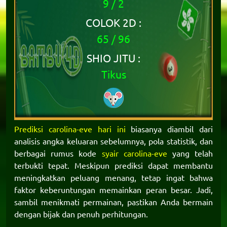
9 / 2
COLOK 2D :
65 / 96
SHIO JITU :
Tikus
Prediksi carolina-eve hari ini
biasanya diambil dari
analisis angka keluaran sebelumnya, pola statistik, dan
berbagai rumus kode
syair carolina-eve
yang telah
terbukti tepat. Meskipun prediksi dapat membantu
meningkatkan peluang menang, tetap ingat bahwa
faktor keberuntungan memainkan peran besar. Jadi,
sambil menikmati permainan, pastikan Anda bermain
dengan bijak dan penuh perhitungan.