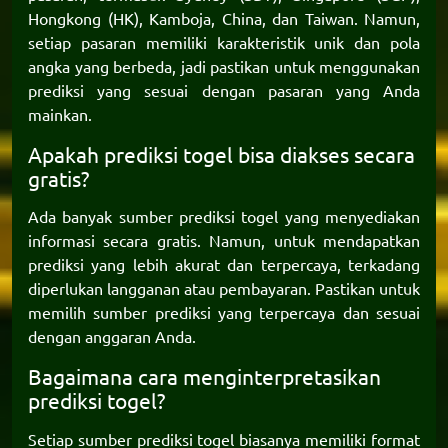
Hongkong (HK), Kamboja, China, dan Taiwan. Namun,
setiap pasaran memiliki karakteristik unik dan pola
angka yang berbeda, jadi pastikan untuk menggunakan
prediksi yang sesuai dengan pasaran yang Anda
mainkan.
Apakah prediksi togel bisa diakses secara
gratis?
Ada banyak sumber prediksi togel yang menyediakan
informasi secara gratis. Namun, untuk mendapatkan
prediksi yang lebih akurat dan terpercaya, terkadang
diperlukan langganan atau pembayaran. Pastikan untuk
memilih sumber prediksi yang terpercaya dan sesuai
dengan anggaran Anda.
Bagaimana cara menginterpretasikan
prediksi togel?
Setiap sumber prediksi togel biasanya memiliki format