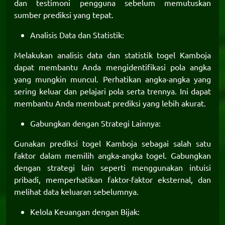
dan testimoni pengguna sebelum memutuskan
sumber prediksi yang tepat.
Analisis Data dan Statistik:
Melakukan analisis data dan statistik togel Kamboja
dapat membantu Anda mengidentifikasi pola angka
yang mungkin muncul. Perhatikan angka-angka yang
sering keluar dan pelajari pola serta trennya. Ini dapat
membantu Anda membuat prediksi yang lebih akurat.
Gabungkan dengan Strategi Lainnya:
Gunakan prediksi togel Kamboja sebagai salah satu
faktor dalam memilih angka-angka togel. Gabungkan
dengan strategi lain seperti menggunakan intuisi
pribadi, memperhatikan faktor-faktor eksternal, dan
melihat data keluaran sebelumnya.
Kelola Keuangan dengan Bijak: