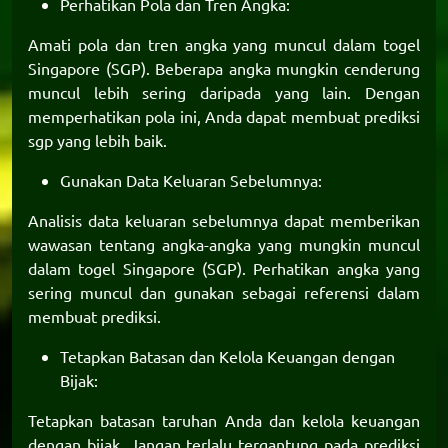
Perhatikan Pola dan Tren Angka:
Amati pola dan tren angka yang muncul dalam togel
Singapore (SGP). Beberapa angka mungkin cenderung
muncul lebih sering daripada yang lain. Dengan
memperhatikan pola ini, Anda dapat membuat
prediksi
sgp
yang lebih baik.
Gunakan Data Keluaran Sebelumnya:
Analisis data keluaran sebelumnya dapat memberikan
wawasan tentang angka-angka yang mungkin muncul
dalam togel Singapore (SGP). Perhatikan angka yang
sering muncul dan gunakan sebagai referensi dalam
membuat prediksi.
Tetapkan Batasan dan Kelola Keuangan dengan
Bijak:
Tetapkan batasan taruhan Anda dan kelola keuangan
dengan bijak. Jangan terlalu tergantung pada prediksi