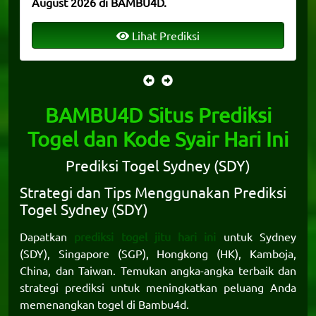
August 2026 di BAMBU4D.
Lihat Prediksi
BAMBU4D Situs Prediksi
Togel dan Kode Syair Hari Ini
Prediksi Togel Sydney (SDY)
Strategi dan Tips Menggunakan Prediksi
Togel Sydney (SDY)
Dapatkan
prediksi togel jitu hari ini
untuk Sydney
(SDY), Singapore (SGP), Hongkong (HK), Kamboja,
China, dan Taiwan. Temukan angka-angka terbaik dan
strategi prediksi untuk meningkatkan peluang Anda
memenangkan togel di
Bambu4d
.