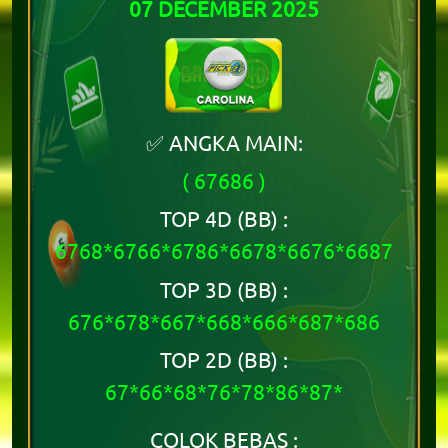
07 DECEMBER 2025
✅ ANGKA MAIN:
( 67686 )
TOP 4D (BB) :
6768*6766*6786*6678*6676*6687
TOP 3D (BB) :
676*678*667*668*666*687*686
TOP 2D (BB) :
67*66*68*76*78*86*87*
COLOK BEBAS :