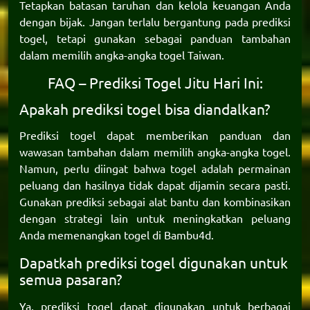
Tetapkan batasan taruhan dan kelola keuangan Anda
dengan bijak. Jangan terlalu bergantung pada prediksi
togel, tetapi gunakan sebagai panduan tambahan
dalam memilih angka-angka togel Taiwan.
FAQ – Prediksi Togel Jitu Hari Ini:
Apakah prediksi togel bisa diandalkan?
Prediksi togel dapat memberikan panduan dan
wawasan tambahan dalam memilih angka-angka togel.
Namun, perlu diingat bahwa togel adalah permainan
peluang dan hasilnya tidak dapat dijamin secara pasti.
Gunakan prediksi sebagai alat bantu dan kombinasikan
dengan strategi lain untuk meningkatkan peluang
Anda memenangkan togel di
Bambu4d
.
Dapatkah prediksi togel digunakan untuk
semua pasaran?
Ya, prediksi togel dapat digunakan untuk berbagai