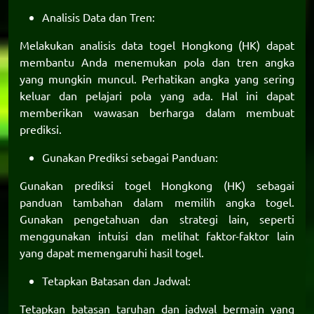
Analisis Data dan Tren:
Melakukan analisis data togel Hongkong (HK) dapat
membantu Anda menemukan pola dan tren angka
yang mungkin muncul. Perhatikan angka yang sering
keluar dan pelajari pola yang ada. Hal ini dapat
memberikan wawasan berharga dalam membuat
prediksi.
Gunakan Prediksi sebagai Panduan:
Gunakan prediksi togel Hongkong (HK) sebagai
panduan tambahan dalam memilih angka togel.
Gunakan pengetahuan dan strategi lain, seperti
menggunakan intuisi dan melihat faktor-faktor lain
yang dapat memengaruhi hasil togel.
Tetapkan Batasan dan Jadwal:
Tetapkan batasan taruhan dan jadwal bermain yang