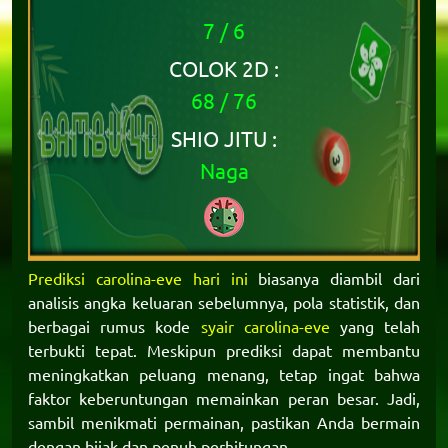
7 / 6
COLOK 2D :
68 / 76
SHIO JITU :
Naga
Prediksi carolina-eve hari ini
biasanya diambil dari
analisis angka keluaran sebelumnya, pola statistik, dan
berbagai rumus kode
syair carolina-eve
yang telah
terbukti tepat. Meskipun prediksi dapat membantu
meningkatkan peluang menang, tetap ingat bahwa
faktor keberuntungan memainkan peran besar. Jadi,
sambil menikmati permainan, pastikan Anda bermain
dengan bijak dan penuh perhitungan.