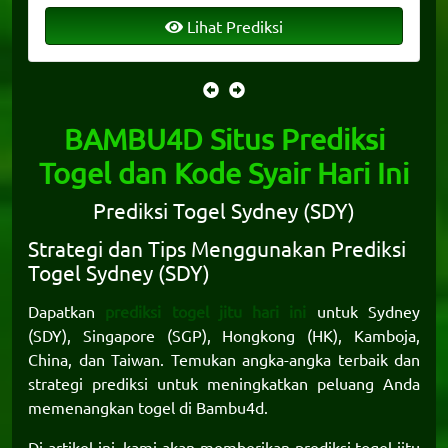
Lihat Prediksi
BAMBU4D Situs Prediksi
Togel dan Kode Syair Hari Ini
Prediksi Togel Sydney (SDY)
Strategi dan Tips Menggunakan Prediksi
Togel Sydney (SDY)
Dapatkan
prediksi togel jitu hari ini
untuk Sydney
(SDY), Singapore (SGP), Hongkong (HK), Kamboja,
China, dan Taiwan. Temukan angka-angka terbaik dan
strategi prediksi untuk meningkatkan peluang Anda
memenangkan togel di
Bambu4d
.
Di artikel ini, kami akan memberikan prediksi togel jitu