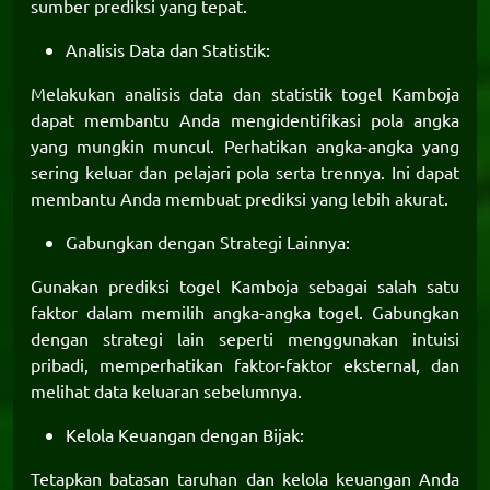
sumber prediksi yang tepat.
Analisis Data dan Statistik:
Melakukan analisis data dan statistik togel Kamboja
dapat membantu Anda mengidentifikasi pola angka
yang mungkin muncul. Perhatikan angka-angka yang
sering keluar dan pelajari pola serta trennya. Ini dapat
membantu Anda membuat prediksi yang lebih akurat.
Gabungkan dengan Strategi Lainnya:
Gunakan prediksi togel Kamboja sebagai salah satu
faktor dalam memilih angka-angka togel. Gabungkan
dengan strategi lain seperti menggunakan intuisi
pribadi, memperhatikan faktor-faktor eksternal, dan
melihat data keluaran sebelumnya.
Kelola Keuangan dengan Bijak:
Tetapkan batasan taruhan dan kelola keuangan Anda