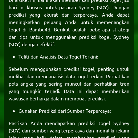
hari ini khusus untuk pasaran Sydney (SDY). Dengan
prediksi yang akurat dan terpercaya, Anda dapat
meningkatkan peluang Anda untuk memenangkan
togel di
Bambu4d
. Berikut adalah beberapa strategi
dan tips untuk menggunakan
prediksi togel Sydney
(SDY) dengan efektif:
Teliti dan Analisis Data Togel Terkini:
Sebelum menggunakan
prediksi togel
, penting untuk
melihat dan menganalisis data togel terkini. Perhatikan
pola angka yang sering muncul dan perhatikan tren
yang mungkin terjadi. Data ini dapat memberikan
wawasan berharga dalam membuat prediksi.
Gunakan Prediksi dari Sumber Terpercaya:
Pastikan Anda mendapatkan prediksi togel Sydney
(SDY) dari sumber yang terpercaya dan memiliki rekam
jejak yang baik dalam memberikan prediksi yang