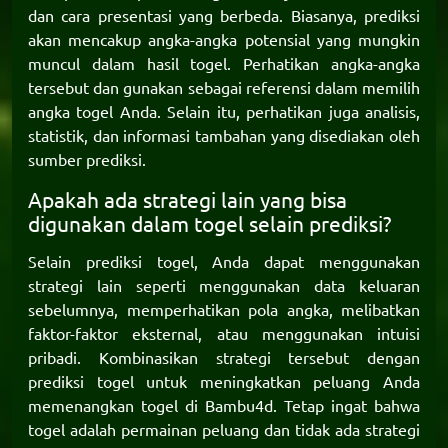
dan cara presentasi yang berbeda. Biasanya, prediksi
akan mencakup angka-angka potensial yang mungkin
muncul dalam hasil togel. Perhatikan angka-angka
tersebut dan gunakan sebagai referensi dalam memilih
angka togel Anda. Selain itu, perhatikan juga analisis,
statistik, dan informasi tambahan yang disediakan oleh
sumber prediksi.
Apakah ada strategi lain yang bisa
digunakan dalam togel selain prediksi?
Selain prediksi togel, Anda dapat menggunakan
strategi lain seperti menggunakan data keluaran
sebelumnya, memperhatikan pola angka, melibatkan
faktor-faktor eksternal, atau menggunakan intuisi
pribadi. Kombinasikan strategi tersebut dengan
prediksi togel untuk meningkatkan peluang Anda
memenangkan togel di
Bambu4d
. Tetap ingat bahwa
togel adalah permainan peluang dan tidak ada strategi