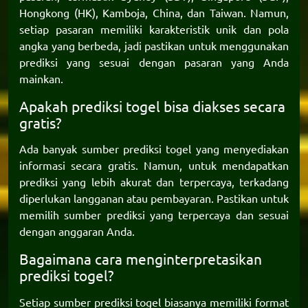
Hongkong (HK), Kamboja, China, dan Taiwan. Namun,
setiap pasaran memiliki karakteristik unik dan pola
angka yang berbeda, jadi pastikan untuk menggunakan
prediksi yang sesuai dengan pasaran yang Anda
mainkan.
Apakah prediksi togel bisa diakses secara
gratis?
Ada banyak sumber prediksi togel yang menyediakan
informasi secara gratis. Namun, untuk mendapatkan
prediksi yang lebih akurat dan terpercaya, terkadang
diperlukan langganan atau pembayaran. Pastikan untuk
memilih sumber prediksi yang terpercaya dan sesuai
dengan anggaran Anda.
Bagaimana cara menginterpretasikan
prediksi togel?
Setiap sumber prediksi togel biasanya memiliki format