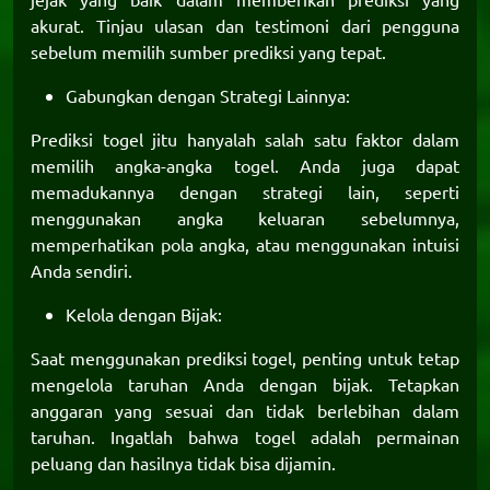
akurat. Tinjau ulasan dan testimoni dari pengguna
sebelum memilih sumber prediksi yang tepat.
Gabungkan dengan Strategi Lainnya:
Prediksi togel jitu
hanyalah salah satu faktor dalam
memilih angka-angka togel. Anda juga dapat
memadukannya dengan strategi lain, seperti
menggunakan angka keluaran sebelumnya,
memperhatikan pola angka, atau menggunakan intuisi
Anda sendiri.
Kelola dengan Bijak:
Saat menggunakan prediksi togel, penting untuk tetap
mengelola taruhan Anda dengan bijak. Tetapkan
anggaran yang sesuai dan tidak berlebihan dalam
taruhan. Ingatlah bahwa togel adalah permainan
peluang dan hasilnya tidak bisa dijamin.