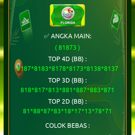
✅ ANGKA MAIN:
( 81873 )
TOP 4D (BB) :
8187*8183*8178*8173*8138*8137
TOP 3D (BB) :
818*817*813*881*887*883*871
TOP 2D (BB) :
81*88*87*83*18*17*13*78*71
COLOK BEBAS :