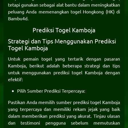
tetapi gunakan sebagai alat bantu dalam meningkatkan
peluang Anda memenangkan togel Hongkong (HK) di
Bambu4d
.
Prediksi Togel Kamboja
Strategi dan Tips Menggunakan Prediksi
Togel Kamboja
Untuk pemain togel yang tertarik dengan pasaran
Kamboja, berikut adalah beberapa strategi dan tips
untuk menggunakan
prediksi togel Kamboja
dengan
efektif:
Pilih Sumber Prediksi Terpercaya:
Pastikan Anda memilih sumber prediksi togel Kamboja
yang terpercaya dan memiliki rekam jejak yang baik
dalam memberikan prediksi yang akurat. Tinjau ulasan
dan testimoni pengguna sebelum memutuskan