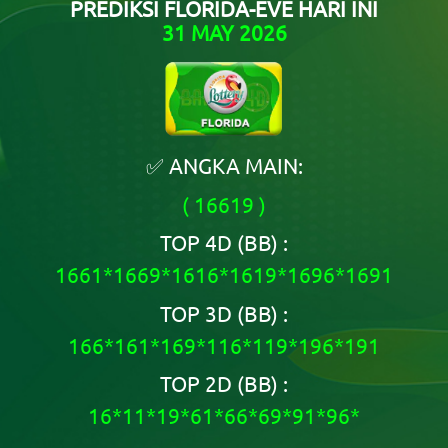
PREDIKSI FLORIDA-EVE HARI INI
31 MAY 2026
✅ ANGKA MAIN:
( 16619 )
TOP 4D (BB) :
1661*1669*1616*1619*1696*1691
TOP 3D (BB) :
166*161*169*116*119*196*191
TOP 2D (BB) :
16*11*19*61*66*69*91*96*