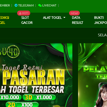
MEMBER
TELEGRAM
LIVECHAT
HOT!
NEW!
EDIKSI
SLOT
ALAT TOGEL
DATA
BUKTI
GEL
GACOR
RESULT
JACKPO
SELAMAT DAT