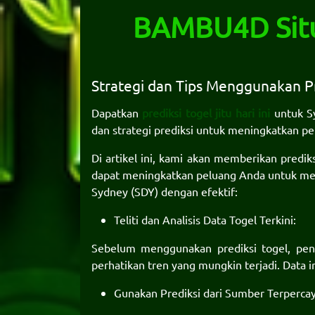
BAMBU4D Situs
Strategi dan Tips Menggunakan Pr
Dapatkan
prediksi togel jitu hari ini
untuk Sy
dan strategi prediksi untuk meningkatkan 
Di artikel ini, kami akan memberikan predik
dapat meningkatkan peluang Anda untuk m
Sydney
(SDY) dengan efektif:
Teliti dan Analisis Data Togel Terkini:
Sebelum menggunakan
prediksi togel
, pen
perhatikan tren yang mungkin terjadi. Data
Gunakan Prediksi dari Sumber Terpercay