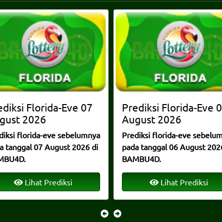
ediksi
Florida-Eve
07
Prediksi
Florida-Eve
0
gust 2026
August 2026
diksi florida-eve sebelumnya
Prediksi florida-eve sebelu
a tanggal 07 August 2026 di
pada tanggal 06 August 202
MBU4D.
BAMBU4D.
Lihat Prediksi
Lihat Prediksi