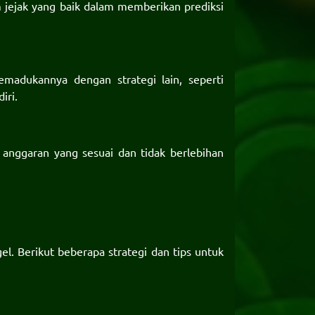
 jejak yang baik dalam memberikan prediksi
madukannya dengan strategi lain, seperti
iri.
 anggaran yang sesuai dan tidak berlebihan
gel. Berikut beberapa strategi dan tips untuk