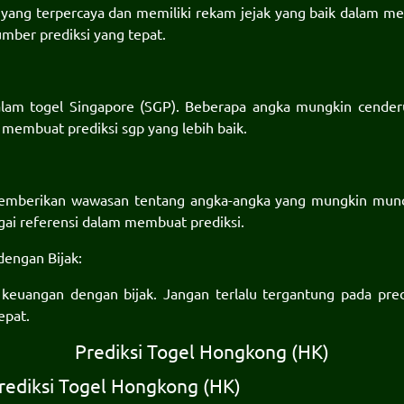
 yang terpercaya dan memiliki rekam jejak yang baik dalam me
mber prediksi yang tepat.
lam togel Singapore (SGP). Beberapa angka mungkin cenderun
at membuat
prediksi sgp
yang lebih baik.
memberikan wawasan tentang angka-angka yang mungkin muncu
ai referensi dalam membuat prediksi.
dengan Bijak:
keuangan dengan bijak. Jangan terlalu tergantung pada pred
epat.
Prediksi Togel Hongkong (HK)
rediksi Togel Hongkong (HK)