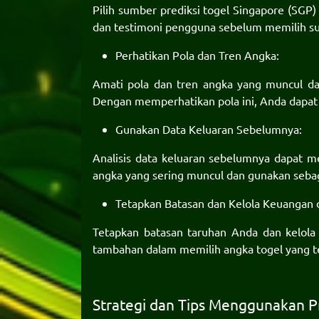
Pilih sumber prediksi togel Singapore (SGP)
dan testimoni pengguna sebelum memilih su
Perhatikan Pola dan Tren Angka:
Amati pola dan tren angka yang muncul da
Dengan memperhatikan pola ini, Anda dap
Gunakan Data Keluaran Sebelumnya:
Analisis data keluaran sebelumnya dapat 
angka yang sering muncul dan gunakan sebag
Tetapkan Batasan dan Kelola Keuangan 
Tetapkan batasan taruhan Anda dan kelola 
tambahan dalam memilih angka togel yang t
Strategi dan Tips Menggunakan P