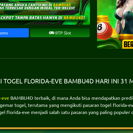
omo
RTP Slot
I TOGEL FLORIDA-EVE BAMBU4D HARI INI 31 
a-eve
BAMBU4D terbaik, di mana Anda bisa mendapatkan prediksi
gemar togel, terutama yang mengikuti pasaran togel florida-ev
 florida-eve menjadi salah satu pasaran yang paling populer d