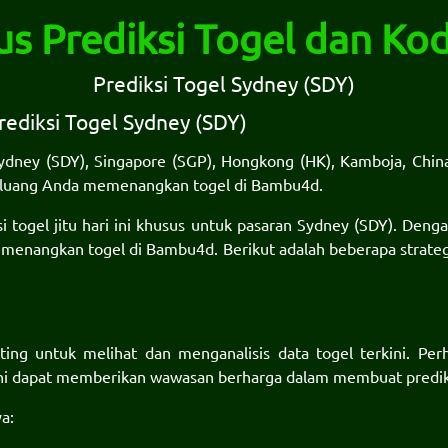
 Prediksi Togel dan Kode 
Prediksi Togel Sydney (SDY)
ediksi Togel Sydney (SDY)
dney (SDY), Singapore (SGP), Hongkong (HK), Kamboja, Chin
peluang Anda memenangkan togel di
Bambu4d
.
si togel jitu hari ini khusus untuk pasaran Sydney (SDY). Deng
emenangkan togel di
Bambu4d
. Berikut adalah beberapa strat
ting untuk melihat dan menganalisis data togel terkini. Pe
 ini dapat memberikan wawasan berharga dalam membuat predik
a: