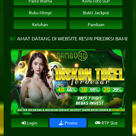
Paito Warna
Konv.Toto SGP
Buku Mimpi
Bukti Jackpot
Keluhan
Panduan
ELAMAT DATANG DI WEBSITE RESMI PREDIKSI BAMBU4D - PRE
Login
Promo
RTP Slot