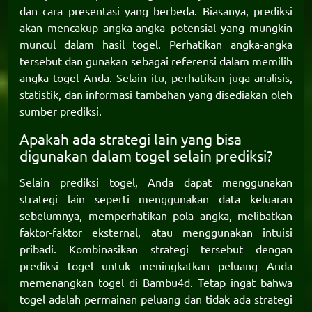
dan cara presentasi yang berbeda. Biasanya, prediksi
akan mencakup angka-angka potensial yang mungkin
muncul dalam hasil togel. Perhatikan angka-angka
tersebut dan gunakan sebagai referensi dalam memilih
angka togel Anda. Selain itu, perhatikan juga analisis,
statistik, dan informasi tambahan yang disediakan oleh
sumber prediksi.
Apakah ada strategi lain yang bisa
digunakan dalam togel selain prediksi?
Selain prediksi togel, Anda dapat menggunakan
strategi lain seperti menggunakan data keluaran
sebelumnya, memperhatikan pola angka, melibatkan
faktor-faktor eksternal, atau menggunakan intuisi
pribadi. Kombinasikan strategi tersebut dengan
prediksi togel untuk meningkatkan peluang Anda
memenangkan togel di
Bambu4d
. Tetap ingat bahwa
togel adalah permainan peluang dan tidak ada strategi