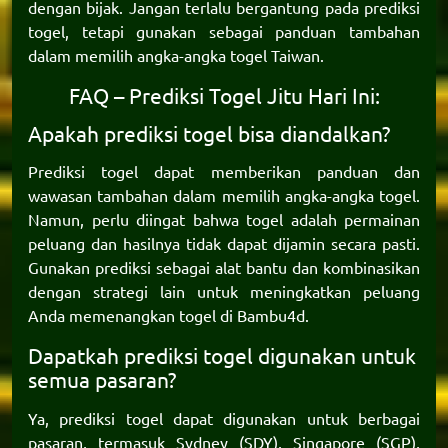
dengan bijak. Jangan terlalu bergantung pada prediksi
togel, tetapi gunakan sebagai panduan tambahan
dalam memilih angka-angka togel Taiwan.
FAQ – Prediksi Togel Jitu Hari Ini:
Apakah prediksi togel bisa diandalkan?
Prediksi togel dapat memberikan panduan dan
wawasan tambahan dalam memilih angka-angka togel.
Namun, perlu diingat bahwa togel adalah permainan
peluang dan hasilnya tidak dapat dijamin secara pasti.
Gunakan prediksi sebagai alat bantu dan kombinasikan
dengan strategi lain untuk meningkatkan peluang
Anda memenangkan togel di
Bambu4d
.
Dapatkah prediksi togel digunakan untuk
semua pasaran?
Ya, prediksi togel dapat digunakan untuk berbagai
pasaran, termasuk Sydney (SDY), Singapore (SGP),