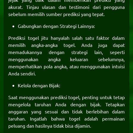
akurat. Tinjau ulasan dan testimoni dari pengguna
sebelum memilih sumber prediksi yang tepat.
Gabungkan dengan Strategi Lainnya:
Prediksi togel jitu
hanyalah salah satu faktor dalam
memilih angka-angka togel. Anda juga dapat
memadukannya dengan strategi lain, seperti
menggunakan angka keluaran sebelumnya,
memperhatikan pola angka, atau menggunakan intuisi
Anda sendiri.
Kelola dengan Bijak:
Saat menggunakan prediksi togel, penting untuk tetap
mengelola taruhan Anda dengan bijak. Tetapkan
anggaran yang sesuai dan tidak berlebihan dalam
taruhan. Ingatlah bahwa togel adalah permainan
peluang dan hasilnya tidak bisa dijamin.