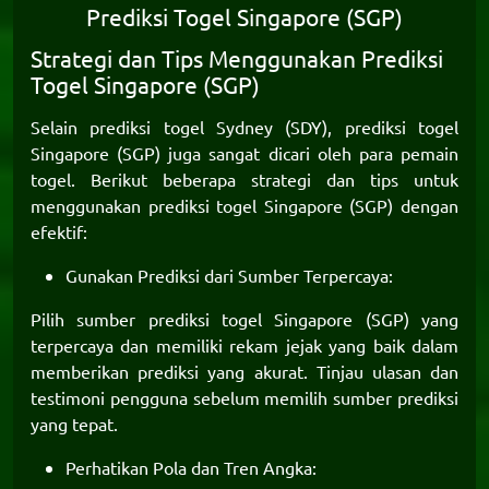
Prediksi Togel Singapore (SGP)
Strategi dan Tips Menggunakan Prediksi
Togel Singapore (SGP)
Selain prediksi togel Sydney (SDY), prediksi togel
Singapore (SGP) juga sangat dicari oleh para pemain
togel. Berikut beberapa strategi dan tips untuk
menggunakan prediksi togel Singapore (SGP) dengan
efektif:
Gunakan Prediksi dari Sumber Terpercaya:
Pilih sumber prediksi togel Singapore (SGP) yang
terpercaya dan memiliki rekam jejak yang baik dalam
memberikan prediksi yang akurat. Tinjau ulasan dan
testimoni pengguna sebelum memilih sumber prediksi
yang tepat.
Perhatikan Pola dan Tren Angka: