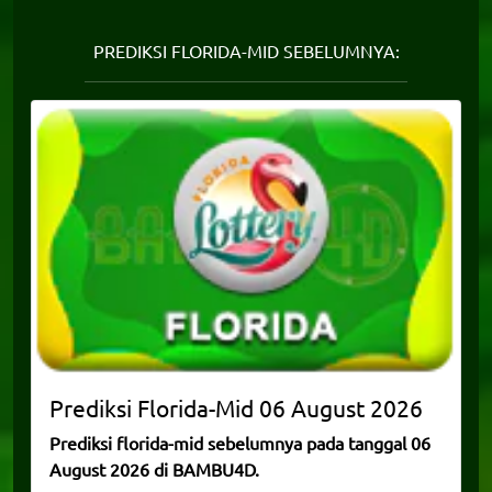
PREDIKSI FLORIDA-MID SEBELUMNYA:
Prediksi
Florida-Mid
06 August 2026
Prediksi florida-mid sebelumnya pada tanggal 06
August 2026 di BAMBU4D.