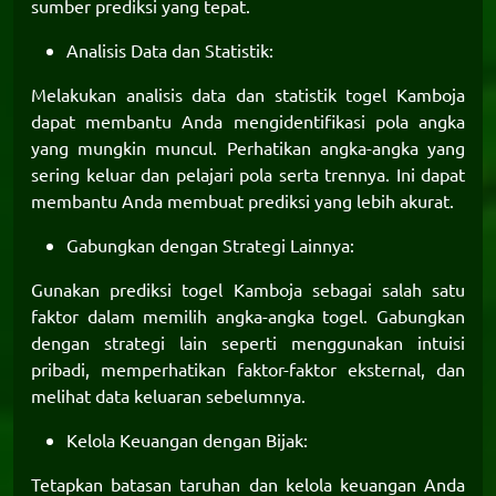
sumber prediksi yang tepat.
Analisis Data dan Statistik:
Melakukan analisis data dan statistik togel Kamboja
dapat membantu Anda mengidentifikasi pola angka
yang mungkin muncul. Perhatikan angka-angka yang
sering keluar dan pelajari pola serta trennya. Ini dapat
membantu Anda membuat prediksi yang lebih akurat.
Gabungkan dengan Strategi Lainnya:
Gunakan prediksi togel Kamboja sebagai salah satu
faktor dalam memilih angka-angka togel. Gabungkan
dengan strategi lain seperti menggunakan intuisi
pribadi, memperhatikan faktor-faktor eksternal, dan
melihat data keluaran sebelumnya.
Kelola Keuangan dengan Bijak:
Tetapkan batasan taruhan dan kelola keuangan Anda