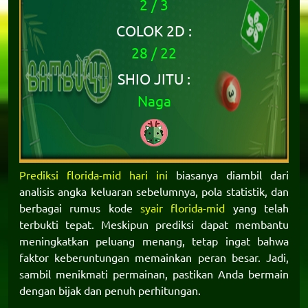
2 / 3
COLOK 2D :
28 / 22
SHIO JITU :
Naga
Prediksi florida-mid hari ini
biasanya diambil dari
analisis angka keluaran sebelumnya, pola statistik, dan
berbagai rumus kode
syair florida-mid
yang telah
terbukti tepat. Meskipun prediksi dapat membantu
meningkatkan peluang menang, tetap ingat bahwa
faktor keberuntungan memainkan peran besar. Jadi,
sambil menikmati permainan, pastikan Anda bermain
dengan bijak dan penuh perhitungan.