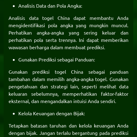
Analisis Data dan Pola Angka:
Analisis data togel China dapat membantu Anda
mengidentifikasi pola angka yang mungkin muncul.
Perhatikan angka-angka yang sering keluar dan
perhatikan pola serta trennya. Ini dapat memberikan
wawasan berharga dalam membuat prediksi.
Gunakan Prediksi sebagai Panduan:
Gunakan prediksi togel China sebagai panduan
tambahan dalam memilih angka-angka togel. Gunakan
pengetahuan dan strategi lain, seperti melihat data
keluaran sebelumnya, memperhatikan faktor-faktor
eksternal, dan mengandalkan intuisi Anda sendiri.
Kelola Keuangan dengan Bijak:
Tetapkan batasan taruhan dan kelola keuangan Anda
dengan bijak. Jangan terlalu bergantung pada prediksi