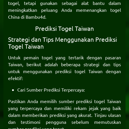
togel, tetapi gunakan sebagai alat bantu dalam
meningkatkan peluang Anda memenangkan togel
China di
Bambu4d
.
Prediksi Togel Taiwan
Strategi dan Tips Menggunakan Prediksi
Togel Taiwan
Untuk pemain togel yang tertarik dengan pasaran
Taiwan, berikut adalah beberapa strategi dan tips
untuk menggunakan
prediksi togel Taiwan
dengan
efektif:
Cari Sumber Prediksi Terpercaya:
Pastikan Anda memilih sumber prediksi togel Taiwan
yang terpercaya dan memiliki rekam jejak yang baik
dalam memberikan prediksi yang akurat. Tinjau ulasan
dan testimoni pengguna sebelum memutuskan
sumber prediksi yang tepat.