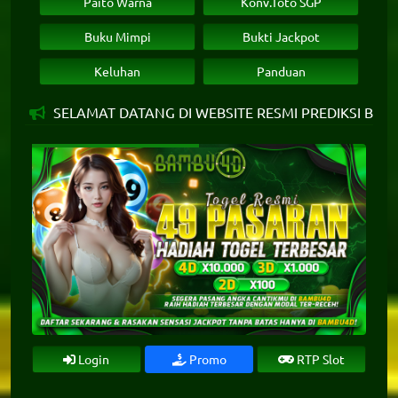
Paito Warna
Konv.Toto SGP
Buku Mimpi
Bukti Jackpot
Keluhan
Panduan
SELAMAT DATANG DI WEBSITE RESMI PREDIKSI BAMBU4D - 
Login
Promo
RTP Slot