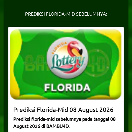
PREDIKSI FLORIDA-MID SEBELUMNYA:
Prediksi
Florida-Mid
08 August 2026
Prediksi florida-mid sebelumnya pada tanggal 08
August 2026 di BAMBU4D.