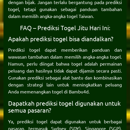
dengan bijak. Jangan terlalu bergantung pada prediksi
togel, tetapi gunakan sebagai panduan tambahan
dalam memilih angka-angka togel Taiwan.
FAQ – Prediksi Togel Jitu Hari Ini:
Apakah prediksi togel bisa diandalkan?
Prediksi togel dapat memberikan panduan dan
wawasan tambahan dalam memilih angka-angka togel.
Namun, perlu diingat bahwa togel adalah permainan
peluang dan hasilnya tidak dapat dijamin secara pasti.
Gunakan prediksi sebagai alat bantu dan kombinasikan
dengan strategi lain untuk meningkatkan peluang
Anda memenangkan togel di
Bambu4d
.
Dapatkah prediksi togel digunakan untuk
semua pasaran?
Ya, prediksi togel dapat digunakan untuk berbagai
pasaran, termasuk Sydney (SDY), Singapore (SGP),