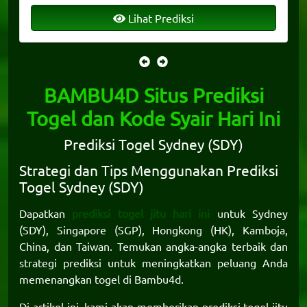
Lihat Prediksi
BAMBU4D Situs Prediksi
Togel dan Kode Syair Hari Ini
Prediksi Togel Sydney (SDY)
Strategi dan Tips Menggunakan Prediksi
Togel Sydney (SDY)
Dapatkan
prediksi togel jitu hari ini
untuk Sydney
(SDY), Singapore (SGP), Hongkong (HK), Kamboja,
China, dan Taiwan. Temukan angka-angka terbaik dan
strategi prediksi untuk meningkatkan peluang Anda
memenangkan togel di
Bambu4d
.
Di artikel ini, kami akan memberikan prediksi togel jitu