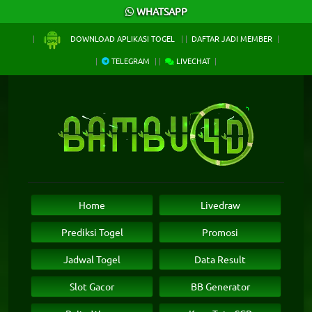
×
WHATSAPP
DOWNLOAD APLIKASI TOGEL
DAFTAR JADI MEMBER
TELEGRAM
LIVECHAT
Home
Livedraw
Prediksi Togel
Promosi
Jadwal Togel
Data Result
Slot Gacor
BB Generator