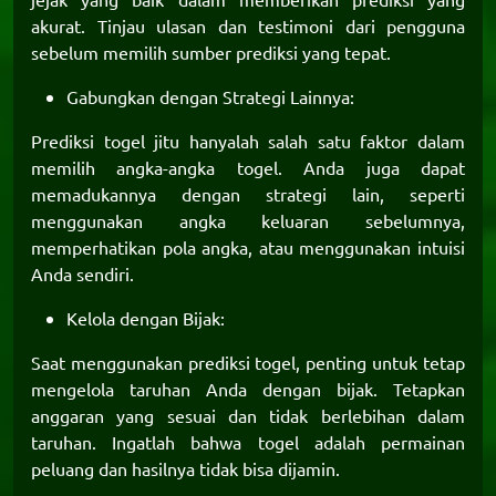
akurat. Tinjau ulasan dan testimoni dari pengguna
sebelum memilih sumber prediksi yang tepat.
Gabungkan dengan Strategi Lainnya:
Prediksi togel jitu
hanyalah salah satu faktor dalam
memilih angka-angka togel. Anda juga dapat
memadukannya dengan strategi lain, seperti
menggunakan angka keluaran sebelumnya,
memperhatikan pola angka, atau menggunakan intuisi
Anda sendiri.
Kelola dengan Bijak:
Saat menggunakan prediksi togel, penting untuk tetap
mengelola taruhan Anda dengan bijak. Tetapkan
anggaran yang sesuai dan tidak berlebihan dalam
taruhan. Ingatlah bahwa togel adalah permainan
peluang dan hasilnya tidak bisa dijamin.