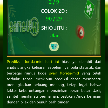
2 / 9
COLOK 2D :
90 / 29
SHIO JITU :
Ular
Prediksi florida-mid hari ini
biasanya diambil dari
analisis angka keluaran sebelumnya, pola statistik, dan
berbagai rumus kode
syair florida-mid
yang telah
terbukti tepat. Meskipun prediksi dapat membantu
meningkatkan peluang menang, tetap ingat bahwa
faktor keberuntungan memainkan peran besar. Jadi,
sambil menikmati permainan, pastikan Anda bermain
dengan bijak dan penuh perhitungan.