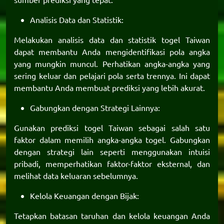
Analisis Data dan Statistik:
Melakukan analisis data dan statistik togel Taiwan
dapat membantu Anda mengidentifikasi pola angka
yang mungkin muncul. Perhatikan angka-angka yang
sering keluar dan pelajari pola serta trennya. Ini dapat
membantu Anda membuat prediksi yang lebih akurat.
Gabungkan dengan Strategi Lainnya:
Gunakan prediksi togel Taiwan sebagai salah satu
faktor dalam memilih angka-angka togel. Gabungkan
dengan strategi lain seperti menggunakan intuisi
pribadi, memperhatikan faktor-faktor eksternal, dan
melihat data keluaran sebelumnya.
Kelola Keuangan dengan Bijak:
Tetapkan batasan taruhan dan kelola keuangan Anda