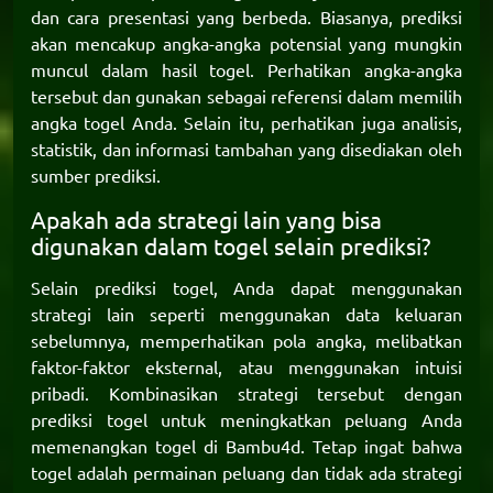
dan cara presentasi yang berbeda. Biasanya, prediksi
akan mencakup angka-angka potensial yang mungkin
muncul dalam hasil togel. Perhatikan angka-angka
tersebut dan gunakan sebagai referensi dalam memilih
angka togel Anda. Selain itu, perhatikan juga analisis,
statistik, dan informasi tambahan yang disediakan oleh
sumber prediksi.
Apakah ada strategi lain yang bisa
digunakan dalam togel selain prediksi?
Selain prediksi togel, Anda dapat menggunakan
strategi lain seperti menggunakan data keluaran
sebelumnya, memperhatikan pola angka, melibatkan
faktor-faktor eksternal, atau menggunakan intuisi
pribadi. Kombinasikan strategi tersebut dengan
prediksi togel untuk meningkatkan peluang Anda
memenangkan togel di
Bambu4d
. Tetap ingat bahwa
togel adalah permainan peluang dan tidak ada strategi