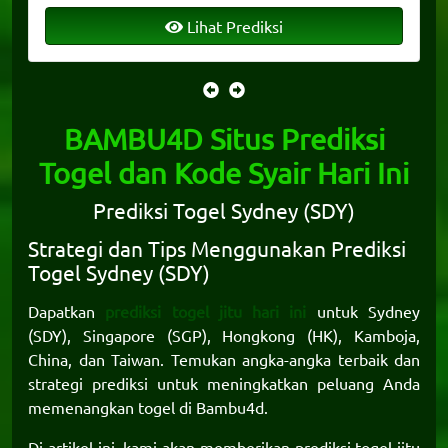
Lihat Prediksi
BAMBU4D Situs Prediksi
Togel dan Kode Syair Hari Ini
Prediksi Togel Sydney (SDY)
Strategi dan Tips Menggunakan Prediksi
Togel Sydney (SDY)
Dapatkan
prediksi togel jitu hari ini
untuk Sydney
(SDY), Singapore (SGP), Hongkong (HK), Kamboja,
China, dan Taiwan. Temukan angka-angka terbaik dan
strategi prediksi untuk meningkatkan peluang Anda
memenangkan togel di
Bambu4d
.
Di artikel ini, kami akan memberikan prediksi togel jitu