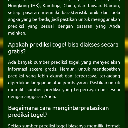
Hongkong (HK), Kamboja, China, dan Taiwan. Namun,
setiap pasaran memiliki karakteristik unik dan pola
angka yang berbeda, jadi pastikan untuk menggunakan
prediksi yang sesuai dengan pasaran yang Anda
mainkan.
Apakah prediksi togel bisa diakses secara
gratis?
Ada banyak sumber prediksi togel yang menyediakan
informasi secara gratis. Namun, untuk mendapatkan
prediksi yang lebih akurat dan terpercaya, terkadang
diperlukan langganan atau pembayaran. Pastikan untuk
memilih sumber prediksi yang terpercaya dan sesuai
dengan anggaran Anda.
Bagaimana cara menginterpretasikan
prediksi togel?
Setiap sumber prediksi togel biasanya memiliki format