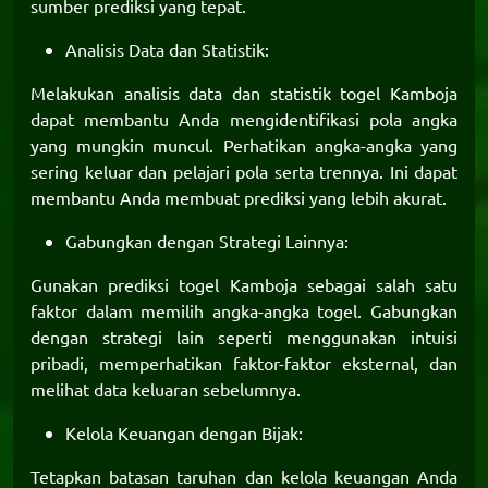
sumber prediksi yang tepat.
Analisis Data dan Statistik:
Melakukan analisis data dan statistik togel Kamboja
dapat membantu Anda mengidentifikasi pola angka
yang mungkin muncul. Perhatikan angka-angka yang
sering keluar dan pelajari pola serta trennya. Ini dapat
membantu Anda membuat prediksi yang lebih akurat.
Gabungkan dengan Strategi Lainnya:
Gunakan prediksi togel Kamboja sebagai salah satu
faktor dalam memilih angka-angka togel. Gabungkan
dengan strategi lain seperti menggunakan intuisi
pribadi, memperhatikan faktor-faktor eksternal, dan
melihat data keluaran sebelumnya.
Kelola Keuangan dengan Bijak:
Tetapkan batasan taruhan dan kelola keuangan Anda