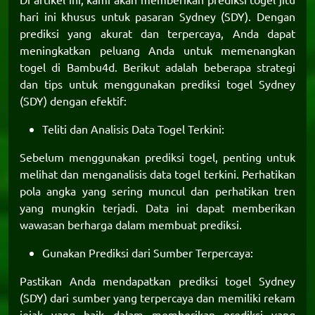
hari ini khusus untuk pasaran Sydney (SDY). Dengan
prediksi yang akurat dan terpercaya, Anda dapat
meningkatkan peluang Anda untuk memenangkan
togel di
Bambu4d
. Berikut adalah beberapa strategi
dan tips untuk menggunakan
prediksi togel Sydney
(SDY) dengan efektif:
Teliti dan Analisis Data Togel Terkini:
Sebelum menggunakan
prediksi togel
, penting untuk
melihat dan menganalisis data togel terkini. Perhatikan
pola angka yang sering muncul dan perhatikan tren
yang mungkin terjadi. Data ini dapat memberikan
wawasan berharga dalam membuat prediksi.
Gunakan Prediksi dari Sumber Terpercaya:
Pastikan Anda mendapatkan prediksi togel Sydney
(SDY) dari sumber yang terpercaya dan memiliki rekam
jejak yang baik dalam memberikan prediksi yang