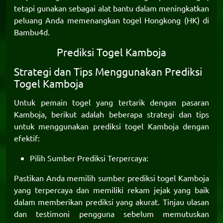
tetapi gunakan sebagai alat bantu dalam meningkatkan
peluang Anda memenangkan togel Hongkong (HK) di
Bambu4d
.
Prediksi Togel Kamboja
Strategi dan Tips Menggunakan Prediksi
Togel Kamboja
Untuk pemain togel yang tertarik dengan pasaran
Kamboja, berikut adalah beberapa strategi dan tips
untuk menggunakan
prediksi togel Kamboja
dengan
efektif:
Pilih Sumber Prediksi Terpercaya:
Pastikan Anda memilih sumber prediksi togel Kamboja
yang terpercaya dan memiliki rekam jejak yang baik
dalam memberikan prediksi yang akurat. Tinjau ulasan
dan testimoni pengguna sebelum memutuskan