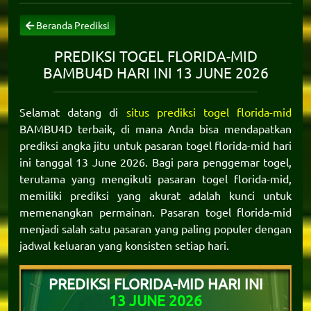
Beranda Prediksi
PREDIKSI TOGEL FLORIDA-MID
BAMBU4D HARI INI 13 JUNE 2026
Selamat datang di
situs prediksi togel florida-mid
BAMBU4D terbaik, di mana Anda bisa mendapatkan
prediksi angka jitu untuk pasaran togel florida-mid hari
ini tanggal 13 June 2026. Bagi para penggemar togel,
terutama yang mengikuti pasaran togel florida-mid,
memiliki prediksi yang akurat adalah kunci untuk
memenangkan permainan. Pasaran togel florida-mid
menjadi salah satu pasaran yang paling populer dengan
jadwal keluaran yang konsisten setiap hari.
PREDIKSI FLORIDA-MID HARI INI
13 JUNE 2026