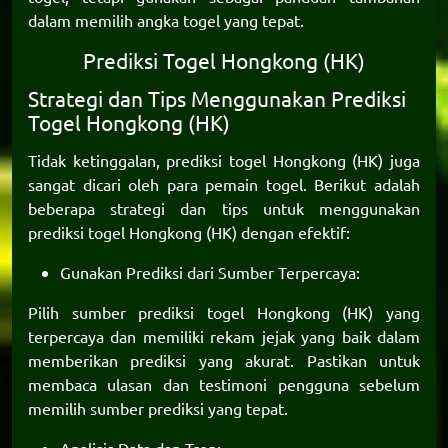
dalam memilih angka togel yang tepat.
Prediksi Togel Hongkong (HK)
Strategi dan Tips Menggunakan Prediksi
Togel Hongkong (HK)
Tidak ketinggalan,
prediksi togel Hongkong
(HK) juga
sangat dicari oleh para pemain togel. Berikut adalah
beberapa strategi dan tips untuk menggunakan
prediksi togel Hongkong (HK) dengan efektif:
Gunakan Prediksi dari Sumber Terpercaya:
Pilih sumber prediksi togel Hongkong (HK) yang
terpercaya dan memiliki rekam jejak yang baik dalam
memberikan prediksi yang akurat. Pastikan untuk
membaca ulasan dan testimoni pengguna sebelum
memilih sumber prediksi yang tepat.