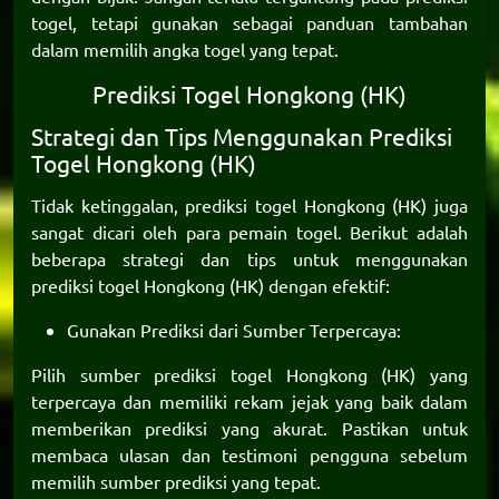
togel, tetapi gunakan sebagai panduan tambahan
dalam memilih angka togel yang tepat.
Prediksi Togel Hongkong (HK)
Strategi dan Tips Menggunakan Prediksi
Togel Hongkong (HK)
Tidak ketinggalan,
prediksi togel Hongkong
(HK) juga
sangat dicari oleh para pemain togel. Berikut adalah
beberapa strategi dan tips untuk menggunakan
prediksi togel Hongkong (HK) dengan efektif:
Gunakan Prediksi dari Sumber Terpercaya:
Pilih sumber prediksi togel Hongkong (HK) yang
terpercaya dan memiliki rekam jejak yang baik dalam
memberikan prediksi yang akurat. Pastikan untuk
membaca ulasan dan testimoni pengguna sebelum
memilih sumber prediksi yang tepat.