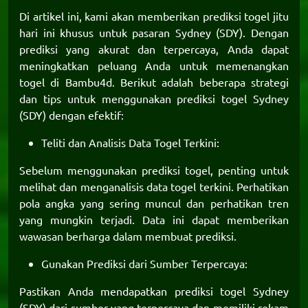
Di artikel ini, kami akan memberikan prediksi togel jitu
hari ini khusus untuk pasaran Sydney (SDY). Dengan
prediksi yang akurat dan terpercaya, Anda dapat
meningkatkan peluang Anda untuk memenangkan
togel di
Bambu4d
. Berikut adalah beberapa strategi
dan tips untuk menggunakan
prediksi togel Sydney
(SDY) dengan efektif:
Teliti dan Analisis Data Togel Terkini:
Sebelum menggunakan
prediksi togel
, penting untuk
melihat dan menganalisis data togel terkini. Perhatikan
pola angka yang sering muncul dan perhatikan tren
yang mungkin terjadi. Data ini dapat memberikan
wawasan berharga dalam membuat prediksi.
Gunakan Prediksi dari Sumber Terpercaya:
Pastikan Anda mendapatkan prediksi togel Sydney
(SDY) dari sumber yang terpercaya dan memiliki rekam