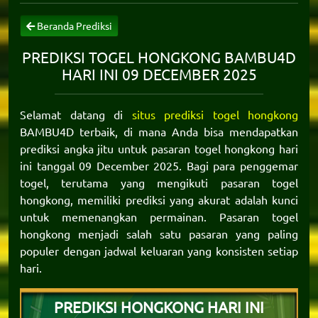
Beranda Prediksi
PREDIKSI TOGEL HONGKONG BAMBU4D
HARI INI 09 DECEMBER 2025
Selamat datang di
situs prediksi togel hongkong
BAMBU4D terbaik, di mana Anda bisa mendapatkan
prediksi angka jitu untuk pasaran togel hongkong hari
ini tanggal 09 December 2025. Bagi para penggemar
togel, terutama yang mengikuti pasaran togel
hongkong, memiliki prediksi yang akurat adalah kunci
untuk memenangkan permainan. Pasaran togel
hongkong menjadi salah satu pasaran yang paling
populer dengan jadwal keluaran yang konsisten setiap
hari.
PREDIKSI HONGKONG HARI INI