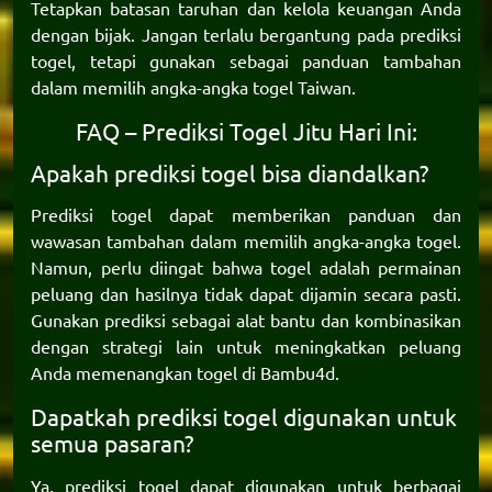
Tetapkan batasan taruhan dan kelola keuangan Anda
dengan bijak. Jangan terlalu bergantung pada prediksi
togel, tetapi gunakan sebagai panduan tambahan
dalam memilih angka-angka togel Taiwan.
FAQ – Prediksi Togel Jitu Hari Ini:
Apakah prediksi togel bisa diandalkan?
Prediksi togel dapat memberikan panduan dan
wawasan tambahan dalam memilih angka-angka togel.
Namun, perlu diingat bahwa togel adalah permainan
peluang dan hasilnya tidak dapat dijamin secara pasti.
Gunakan prediksi sebagai alat bantu dan kombinasikan
dengan strategi lain untuk meningkatkan peluang
Anda memenangkan togel di
Bambu4d
.
Dapatkah prediksi togel digunakan untuk
semua pasaran?
Ya, prediksi togel dapat digunakan untuk berbagai