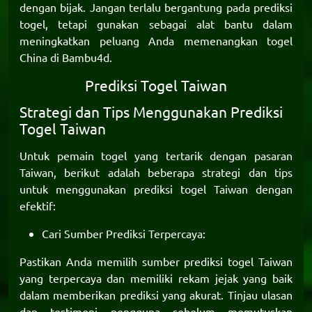
dengan bijak. Jangan terlalu bergantung pada prediksi
togel, tetapi gunakan sebagai alat bantu dalam
meningkatkan peluang Anda memenangkan togel
China di
Bambu4d
.
Prediksi Togel Taiwan
Strategi dan Tips Menggunakan Prediksi
Togel Taiwan
Untuk pemain togel yang tertarik dengan pasaran
Taiwan, berikut adalah beberapa strategi dan tips
untuk menggunakan
prediksi togel Taiwan
dengan
efektif:
Cari Sumber Prediksi Terpercaya:
Pastikan Anda memilih sumber prediksi togel Taiwan
yang terpercaya dan memiliki rekam jejak yang baik
dalam memberikan prediksi yang akurat. Tinjau ulasan
dan testimoni pengguna sebelum memutuskan