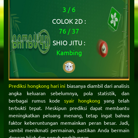
3 / 6
COLOK 2D :
76 / 37
SHIO JITU :
Kambing
Prediksi hongkong hari ini
biasanya diambil dari analisis
angka keluaran sebelumnya, pola statistik, dan
berbagai rumus kode
syair hongkong
yang telah
terbukti tepat. Meskipun prediksi dapat membantu
meningkatkan peluang menang, tetap ingat bahwa
faktor keberuntungan memainkan peran besar. Jadi,
sambil menikmati permainan, pastikan Anda bermain
dengan bijak dan penuh perhitungan.