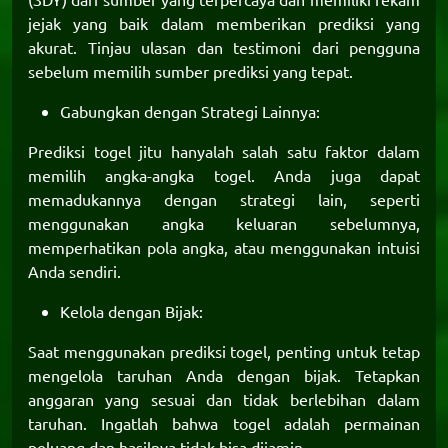
jejak yang baik dalam memberikan prediksi yang
akurat. Tinjau ulasan dan testimoni dari pengguna
sebelum memilih sumber prediksi yang tepat.
Gabungkan dengan Strategi Lainnya:
Prediksi togel jitu
hanyalah salah satu faktor dalam
memilih angka-angka togel. Anda juga dapat
memadukannya dengan strategi lain, seperti
menggunakan angka keluaran sebelumnya,
memperhatikan pola angka, atau menggunakan intuisi
Anda sendiri.
Kelola dengan Bijak:
Saat menggunakan prediksi togel, penting untuk tetap
mengelola taruhan Anda dengan bijak. Tetapkan
anggaran yang sesuai dan tidak berlebihan dalam
taruhan. Ingatlah bahwa togel adalah permainan
peluang dan hasilnya tidak bisa dijamin.