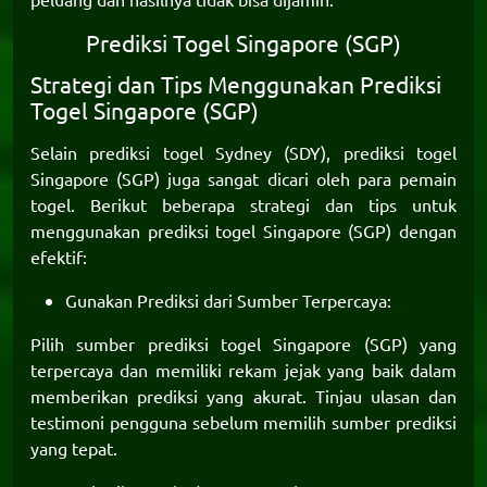
Prediksi Togel Singapore (SGP)
Strategi dan Tips Menggunakan Prediksi
Togel Singapore (SGP)
Selain prediksi togel Sydney (SDY), prediksi togel
Singapore (SGP) juga sangat dicari oleh para pemain
togel. Berikut beberapa strategi dan tips untuk
menggunakan prediksi togel Singapore (SGP) dengan
efektif:
Gunakan Prediksi dari Sumber Terpercaya:
Pilih sumber prediksi togel Singapore (SGP) yang
terpercaya dan memiliki rekam jejak yang baik dalam
memberikan prediksi yang akurat. Tinjau ulasan dan
testimoni pengguna sebelum memilih sumber prediksi
yang tepat.