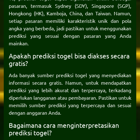
pasaran, termasuk Sydney (SDY), Singapore (SGP),
Hongkong (HK), Kamboja, China, dan Taiwan. Namun,
setiap pasaran memiliki karakteristik unik dan pola
angka yang berbeda, jadi pastikan untuk menggunakan
prediksi yang sesuai dengan pasaran yang Anda
mainkan.
Apakah prediksi togel bisa diakses secara
gratis?
Ada banyak sumber prediksi togel yang menyediakan
informasi secara gratis. Namun, untuk mendapatkan
prediksi yang lebih akurat dan terpercaya, terkadang
diperlukan langganan atau pembayaran. Pastikan untuk
memilih sumber prediksi yang terpercaya dan sesuai
dengan anggaran Anda.
Bagaimana cara menginterpretasikan
prediksi togel?