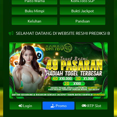
Paito Warna
Konv.Toto SGP
Buku Mimpi
Bukti Jackpot
Keluhan
Panduan
SELAMAT DATANG DI WEBSITE RESMI PREDIKSI BAMBU4D -
Login
Promo
RTP Slot