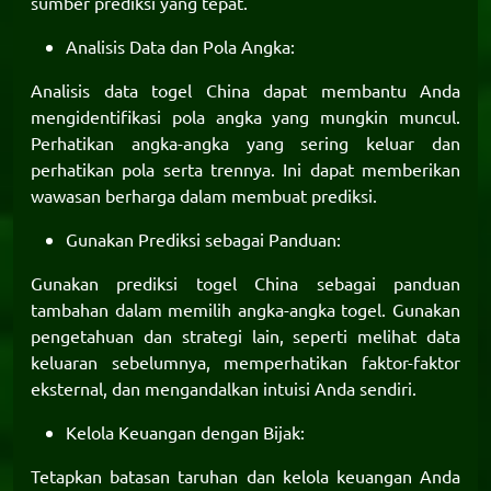
sumber prediksi yang tepat.
Analisis Data dan Pola Angka:
Analisis data togel China dapat membantu Anda
mengidentifikasi pola angka yang mungkin muncul.
Perhatikan angka-angka yang sering keluar dan
perhatikan pola serta trennya. Ini dapat memberikan
wawasan berharga dalam membuat prediksi.
Gunakan Prediksi sebagai Panduan:
Gunakan prediksi togel China sebagai panduan
tambahan dalam memilih angka-angka togel. Gunakan
pengetahuan dan strategi lain, seperti melihat data
keluaran sebelumnya, memperhatikan faktor-faktor
eksternal, dan mengandalkan intuisi Anda sendiri.
Kelola Keuangan dengan Bijak:
Tetapkan batasan taruhan dan kelola keuangan Anda