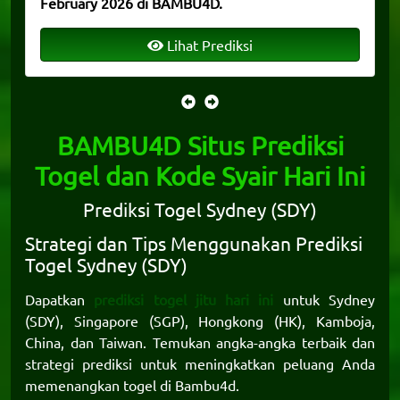
February 2026 di BAMBU4D.
Lihat Prediksi
BAMBU4D Situs Prediksi
Togel dan Kode Syair Hari Ini
Prediksi Togel Sydney (SDY)
Strategi dan Tips Menggunakan Prediksi
Togel Sydney (SDY)
Dapatkan
prediksi togel jitu hari ini
untuk Sydney
(SDY), Singapore (SGP), Hongkong (HK), Kamboja,
China, dan Taiwan. Temukan angka-angka terbaik dan
strategi prediksi untuk meningkatkan peluang Anda
memenangkan togel di
Bambu4d
.