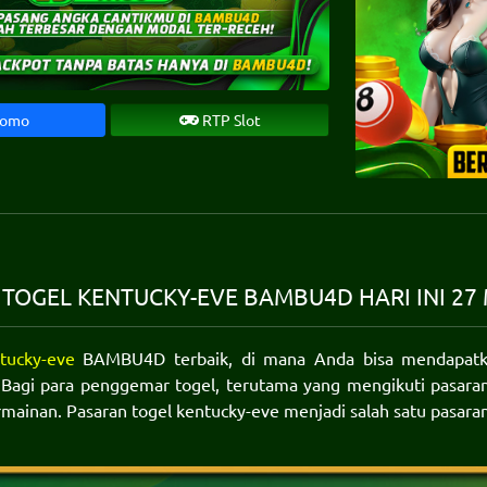
omo
RTP Slot
 TOGEL KENTUCKY-EVE BAMBU4D HARI INI 27
ntucky-eve
BAMBU4D terbaik, di mana Anda bisa mendapatkan
 Bagi para penggemar togel, terutama yang mengikuti pasaran
ainan. Pasaran togel kentucky-eve menjadi salah satu pasaran