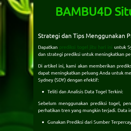
BAMBU4D Situs
Strategi dan Tips Menggunakan Pr
Dapatkan
prediksi togel jitu hari ini
untuk Sy
dan strategi prediksi untuk meningkatkan 
Di artikel ini, kami akan memberikan predik
dapat meningkatkan peluang Anda untuk m
Sydney
(SDY) dengan efektif:
Teliti dan Analisis Data Togel Terkini:
Sebelum menggunakan
prediksi togel
, pen
perhatikan tren yang mungkin terjadi. Data
Gunakan Prediksi dari Sumber Terpercay