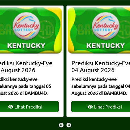
ediksi
Kentucky-Eve
Prediksi
Kentucky-Ev
 August 2026
04 August 2026
diksi kentucky-eve
Prediksi kentucky-eve
elumnya pada tanggal 05
sebelumnya pada tanggal 0
ust 2026 di BAMBU4D.
August 2026 di BAMBU4D.
Lihat Prediksi
Lihat Prediksi