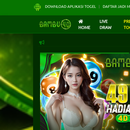
DOWNLOAD APLIKASI TOGEL
DAFTAR JADI 
LIVE
PR
HOME
DRAW
TO