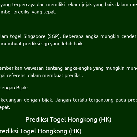
 yang terpercaya dan memiliki rekam jejak yang baik dalam me
mber prediksi yang tepat.
lam togel Singapore (SGP). Beberapa angka mungkin cenderun
at membuat
prediksi sgp
yang lebih baik.
memberikan wawasan tentang angka-angka yang mungkin muncu
ai referensi dalam membuat prediksi.
dengan Bijak:
keuangan dengan bijak. Jangan terlalu tergantung pada pred
epat.
Prediksi Togel Hongkong (HK)
rediksi Togel Hongkong (HK)