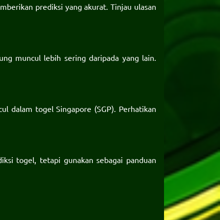
mberikan prediksi yang akurat. Tinjau ulasan
g muncul lebih sering daripada yang lain.
l dalam togel Singapore (SGP). Perhatikan
iksi togel, tetapi gunakan sebagai panduan