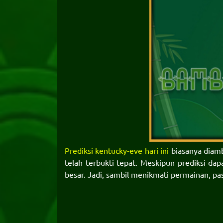
Prediksi kentucky-eve hari ini
biasanya diamb
telah terbukti tepat. Meskipun prediksi 
besar. Jadi, sambil menikmati permainan, p