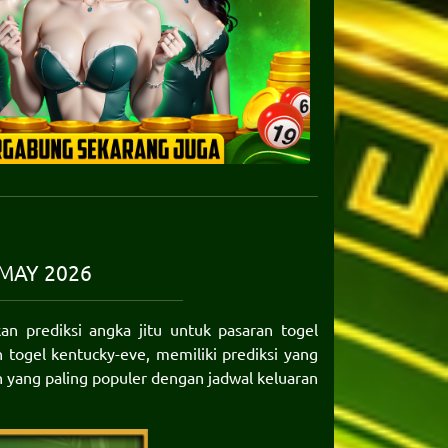
 MAY 2026
 prediksi angka jitu untuk pasaran togel
 togel kentucky-eve, memiliki prediksi yang
 yang paling populer dengan jadwal keluaran