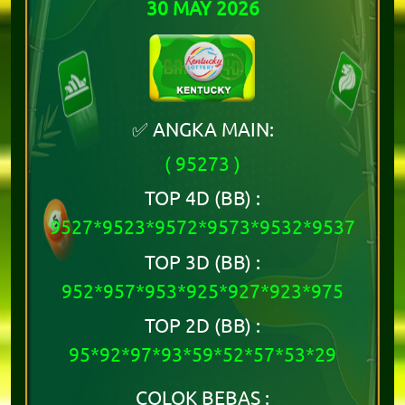
30 MAY 2026
✅ ANGKA MAIN:
( 95273 )
TOP 4D (BB) :
9527*9523*9572*9573*9532*9537
TOP 3D (BB) :
952*957*953*925*927*923*975
TOP 2D (BB) :
95*92*97*93*59*52*57*53*29
COLOK BEBAS :