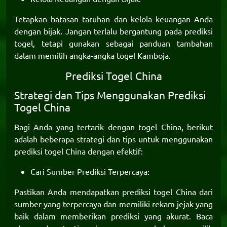
Tetapkan batasan taruhan dan kelola keuangan Anda
dengan bijak. Jangan terlalu bergantung pada prediksi
togel, tetapi gunakan sebagai panduan tambahan
dalam memilih angka-angka togel Kamboja.
Prediksi Togel China
Strategi dan Tips Menggunakan Prediksi
Togel China
Bagi Anda yang tertarik dengan togel China, berikut
adalah beberapa strategi dan tips untuk menggunakan
prediksi togel China
dengan efektif:
Cari Sumber Prediksi Terpercaya:
Pastikan Anda mendapatkan prediksi togel China dari
sumber yang terpercaya dan memiliki rekam jejak yang
baik dalam memberikan prediksi yang akurat. Baca