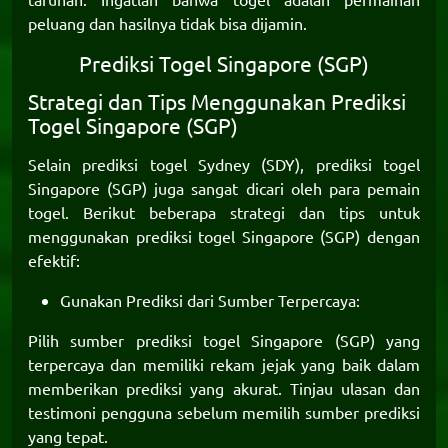
peluang dan hasilnya tidak bisa dijamin.
Prediksi Togel Singapore (SGP)
Strategi dan Tips Menggunakan Prediksi
Togel Singapore (SGP)
Selain prediksi togel Sydney (SDY), prediksi togel
Singapore (SGP) juga sangat dicari oleh para pemain
togel. Berikut beberapa strategi dan tips untuk
menggunakan prediksi togel Singapore (SGP) dengan
efektif:
Gunakan Prediksi dari Sumber Terpercaya:
Pilih sumber prediksi togel Singapore (SGP) yang
terpercaya dan memiliki rekam jejak yang baik dalam
memberikan prediksi yang akurat. Tinjau ulasan dan
testimoni pengguna sebelum memilih sumber prediksi
yang tepat.