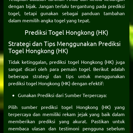
dengan bijak. Jangan terlalu tergantung pada prediksi
togel, tetapi gunakan sebagai panduan tambahan
dalam memilih angka togel yang tepat.
Prediksi Togel Hongkong (HK)
Strategi dan Tips Menggunakan Prediksi
Togel Hongkong (HK)
Tidak ketinggalan,
prediksi togel Hongkong
(HK) juga
sangat dicari oleh para pemain togel. Berikut adalah
beberapa strategi dan tips untuk menggunakan
prediksi togel Hongkong (HK) dengan efektif:
Gunakan Prediksi dari Sumber Terpercaya:
Pilih sumber prediksi togel Hongkong (HK) yang
terpercaya dan memiliki rekam jejak yang baik dalam
memberikan prediksi yang akurat. Pastikan untuk
membaca ulasan dan testimoni pengguna sebelum