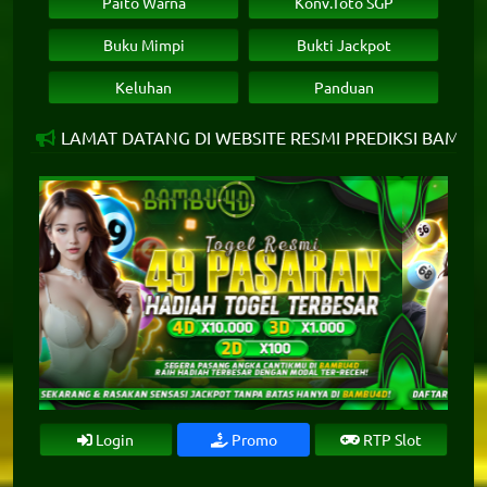
Paito Warna
Konv.Toto SGP
Buku Mimpi
Bukti Jackpot
Keluhan
Panduan
SELAMAT DATANG DI WEBSITE RESMI PREDIKSI BAMBU4D - PR
Login
Promo
RTP Slot