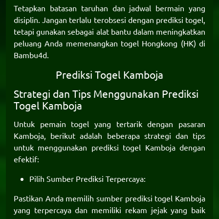
Tetapkan batasan taruhan dan jadwal bermain yang
disiplin. Jangan terlalu terobsesi dengan prediksi togel,
tetapi gunakan sebagai alat bantu dalam meningkatkan
peluang Anda memenangkan togel Hongkong (HK) di
Bambu4d
.
Prediksi Togel Kamboja
Strategi dan Tips Menggunakan Prediksi
Togel Kamboja
Untuk pemain togel yang tertarik dengan pasaran
Kamboja, berikut adalah beberapa strategi dan tips
untuk menggunakan
prediksi togel Kamboja
dengan
efektif:
Pilih Sumber Prediksi Terpercaya:
Pastikan Anda memilih sumber prediksi togel Kamboja
yang terpercaya dan memiliki rekam jejak yang baik