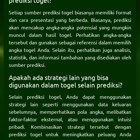
prediksi togel?
Setiap sumber prediksi togel biasanya memiliki format
dan cara presentasi yang berbeda. Biasanya, prediksi
akan mencakup angka-angka potensial yang mungkin
muncul dalam hasil togel. Perhatikan angka-angka
tersebut dan gunakan sebagai referensi dalam memilih
angka togel Anda. Selain itu, perhatikan juga analisis,
statistik, dan informasi tambahan yang disediakan oleh
sumber prediksi.
Apakah ada strategi lain yang bisa
digunakan dalam togel selain prediksi?
Selain prediksi togel, Anda dapat menggunakan
strategi lain seperti menggunakan data keluaran
sebelumnya, memperhatikan pola angka, melibatkan
faktor-faktor eksternal, atau menggunakan intuisi
pribadi. Kombinasikan strategi tersebut dengan
prediksi togel untuk meningkatkan peluang Anda