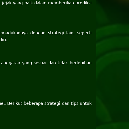
 jejak yang baik dalam memberikan prediksi
madukannya dengan strategi lain, seperti
iri.
 anggaran yang sesuai dan tidak berlebihan
gel. Berikut beberapa strategi dan tips untuk