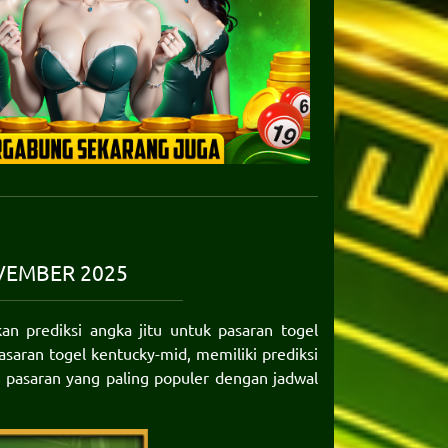
OVEMBER 2025
 prediksi angka jitu untuk pasaran togel
saran togel kentucky-mid, memiliki prediksi
 pasaran yang paling populer dengan jadwal