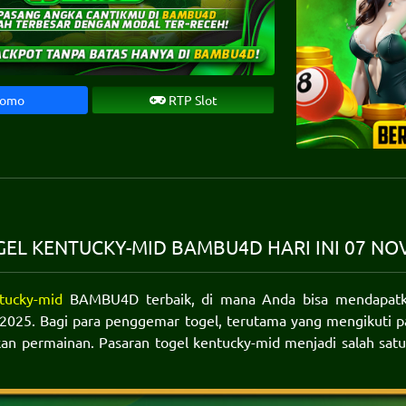
omo
RTP Slot
GEL KENTUCKY-MID BAMBU4D HARI INI 07 N
ntucky-mid
BAMBU4D terbaik, di mana Anda bisa mendapatkan
2025. Bagi para penggemar togel, terutama yang mengikuti pa
n permainan. Pasaran togel kentucky-mid menjadi salah satu