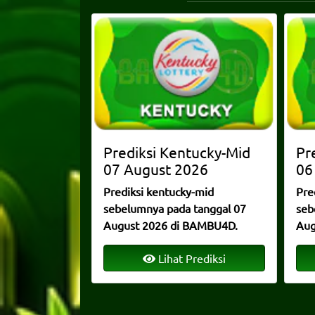
ucky-Mid
Prediksi
Kentucky-Mid
Pr
026
07 August 2026
06
y-mid
Prediksi kentucky-mid
Pre
tanggal 07
sebelumnya pada tanggal 07
seb
BAMBU4D.
August 2026 di BAMBU4D.
Aug
rediksi
Lihat Prediksi