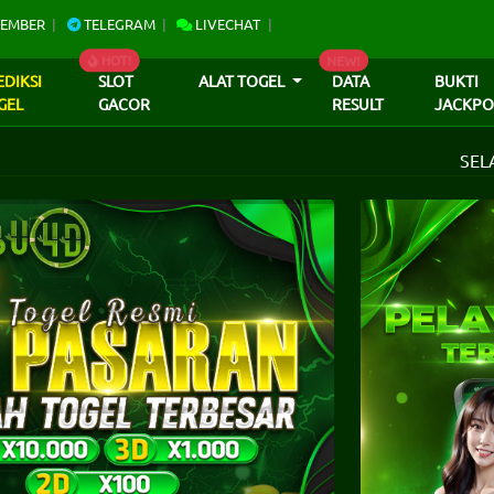
MEMBER
TELEGRAM
LIVECHAT
HOT!
NEW!
EDIKSI
SLOT
ALAT TOGEL
DATA
BUKTI
GEL
GACOR
RESULT
JACKPO
SELAMAT DA