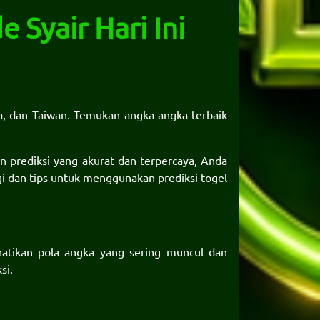
Syair Hari Ini
a, dan Taiwan. Temukan angka-angka terbaik
an prediksi yang akurat dan terpercaya, Anda
egi dan tips untuk menggunakan
prediksi togel
rhatikan pola angka yang sering muncul dan
si.