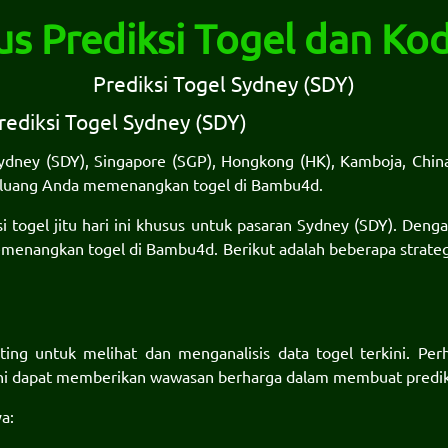
 Prediksi Togel dan Kode 
Prediksi Togel Sydney (SDY)
ediksi Togel Sydney (SDY)
dney (SDY), Singapore (SGP), Hongkong (HK), Kamboja, Chin
peluang Anda memenangkan togel di
Bambu4d
.
si togel jitu hari ini khusus untuk pasaran Sydney (SDY). Deng
emenangkan togel di
Bambu4d
. Berikut adalah beberapa strat
ting untuk melihat dan menganalisis data togel terkini. Pe
 ini dapat memberikan wawasan berharga dalam membuat predik
a: