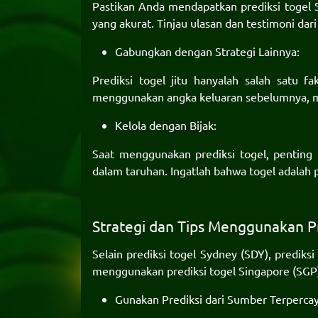
Pastikan Anda mendapatkan prediksi togel 
yang akurat. Tinjau ulasan dan testimoni da
Gabungkan dengan Strategi Lainnya:
Prediksi togel jitu
hanyalah salah satu fa
menggunakan angka keluaran sebelumnya, me
Kelola dengan Bijak:
Saat menggunakan prediksi togel, penting 
dalam taruhan. Ingatlah bahwa togel adalah p
Strategi dan Tips Menggunakan Pr
Selain prediksi togel Sydney (SDY), prediksi
menggunakan prediksi togel Singapore (SGP)
Gunakan Prediksi dari Sumber Terpercay