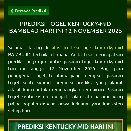
Beranda Prediksi
PREDIKSI TOGEL KENTUCKY-MID
BAMBU4D HARI INI 12 NOVEMBER 2025
Selamat datang di
situs prediksi togel kentucky-mid
BAMBU4D terbaik, di mana Anda bisa mendapatkan
prediksi angka jitu untuk pasaran togel kentucky-mid
hari ini tanggal 12 November 2025. Bagi para
penggemar togel, terutama yang mengikuti pasaran
togel kentucky-mid, memiliki prediksi yang akurat
adalah kunci untuk memenangkan permainan. Pasaran
togel kentucky-mid menjadi salah satu pasaran yang
paling populer dengan jadwal keluaran yang konsisten
setiap hari.
PREDIKSI KENTUCKY-MID HARI INI