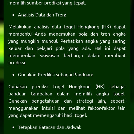
memilih sumber prediksi yang tepat.
Analisis Data dan Tren:
Melakukan analisis data togel Hongkong (HK) dapat
membantu Anda menemukan pola dan tren angka
yang mungkin muncul. Perhatikan angka yang sering
keluar dan pelajari pola yang ada. Hal ini dapat
memberikan wawasan berharga dalam membuat
prediksi.
Gunakan Prediksi sebagai Panduan:
Gunakan prediksi togel Hongkong (HK) sebagai
panduan tambahan dalam memilih angka togel.
Gunakan pengetahuan dan strategi lain, seperti
menggunakan intuisi dan melihat faktor-faktor lain
yang dapat memengaruhi hasil togel.
Tetapkan Batasan dan Jadwal: