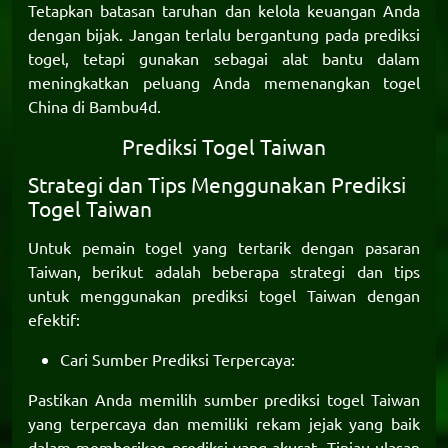
Tetapkan batasan taruhan dan kelola keuangan Anda
dengan bijak. Jangan terlalu bergantung pada prediksi
togel, tetapi gunakan sebagai alat bantu dalam
meningkatkan peluang Anda memenangkan togel
China di
Bambu4d
.
Prediksi Togel Taiwan
Strategi dan Tips Menggunakan Prediksi
Togel Taiwan
Untuk pemain togel yang tertarik dengan pasaran
Taiwan, berikut adalah beberapa strategi dan tips
untuk menggunakan
prediksi togel Taiwan
dengan
efektif:
Cari Sumber Prediksi Terpercaya:
Pastikan Anda memilih sumber prediksi togel Taiwan
yang terpercaya dan memiliki rekam jejak yang baik
dalam memberikan prediksi yang akurat. Tinjau ulasan