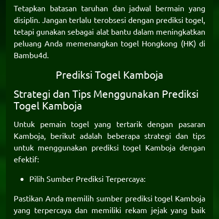
Tetapkan batasan taruhan dan jadwal bermain yang
disiplin. Jangan terlalu terobsesi dengan prediksi togel,
tetapi gunakan sebagai alat bantu dalam meningkatkan
peluang Anda memenangkan togel Hongkong (HK) di
Bambu4d
.
Prediksi Togel Kamboja
Strategi dan Tips Menggunakan Prediksi
Togel Kamboja
Untuk pemain togel yang tertarik dengan pasaran
Kamboja, berikut adalah beberapa strategi dan tips
untuk menggunakan
prediksi togel Kamboja
dengan
efektif:
Pilih Sumber Prediksi Terpercaya:
Pastikan Anda memilih sumber prediksi togel Kamboja
yang terpercaya dan memiliki rekam jejak yang baik