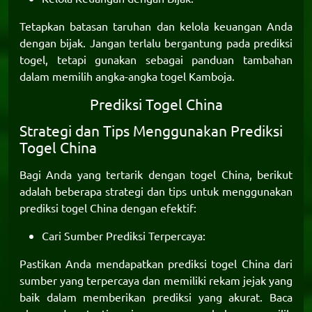
Tetapkan batasan taruhan dan kelola keuangan Anda
dengan bijak. Jangan terlalu bergantung pada prediksi
togel, tetapi gunakan sebagai panduan tambahan
dalam memilih angka-angka togel Kamboja.
Prediksi Togel China
Strategi dan Tips Menggunakan Prediksi
Togel China
Bagi Anda yang tertarik dengan togel China, berikut
adalah beberapa strategi dan tips untuk menggunakan
prediksi togel China
dengan efektif:
Cari Sumber Prediksi Terpercaya:
Pastikan Anda mendapatkan prediksi togel China dari
sumber yang terpercaya dan memiliki rekam jejak yang
baik dalam memberikan prediksi yang akurat. Baca