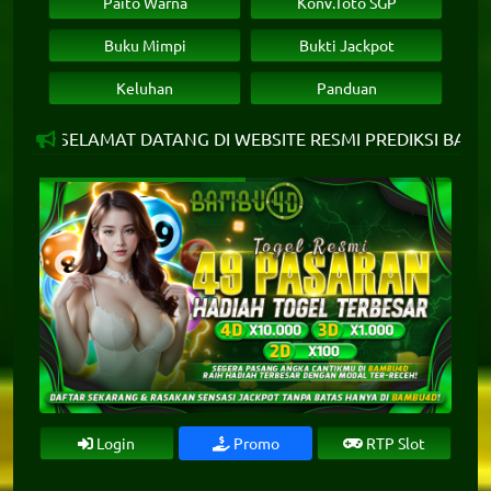
Paito Warna
Konv.Toto SGP
Buku Mimpi
Bukti Jackpot
Keluhan
Panduan
SELAMAT DATANG DI WEBSITE RESMI PREDIKSI BAMBU4D - 
Login
Promo
RTP Slot