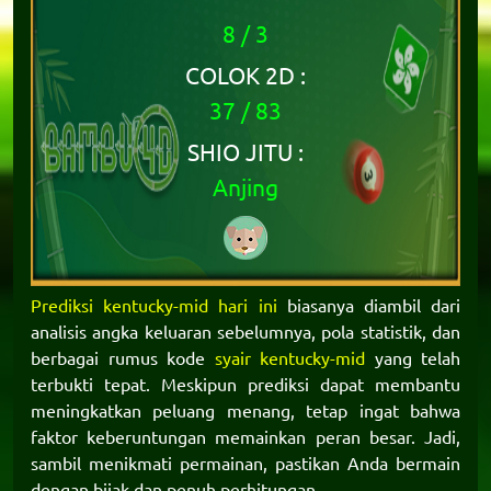
8 / 3
COLOK 2D :
37 / 83
SHIO JITU :
Anjing
Prediksi kentucky-mid hari ini
biasanya diambil dari
analisis angka keluaran sebelumnya, pola statistik, dan
berbagai rumus kode
syair kentucky-mid
yang telah
terbukti tepat. Meskipun prediksi dapat membantu
meningkatkan peluang menang, tetap ingat bahwa
faktor keberuntungan memainkan peran besar. Jadi,
sambil menikmati permainan, pastikan Anda bermain
dengan bijak dan penuh perhitungan.