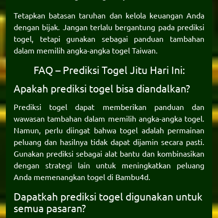
Tetapkan batasan taruhan dan kelola keuangan Anda
dengan bijak. Jangan terlalu bergantung pada prediksi
togel, tetapi gunakan sebagai panduan tambahan
dalam memilih angka-angka togel Taiwan.
FAQ – Prediksi Togel Jitu Hari Ini:
Apakah prediksi togel bisa diandalkan?
Prediksi togel dapat memberikan panduan dan
wawasan tambahan dalam memilih angka-angka togel.
Namun, perlu diingat bahwa togel adalah permainan
peluang dan hasilnya tidak dapat dijamin secara pasti.
Gunakan prediksi sebagai alat bantu dan kombinasikan
dengan strategi lain untuk meningkatkan peluang
Anda memenangkan togel di
Bambu4d
.
Dapatkah prediksi togel digunakan untuk
semua pasaran?