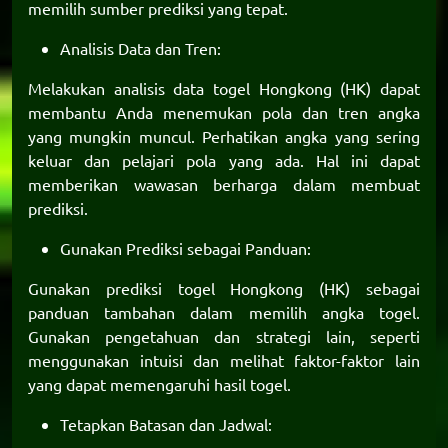
memilih sumber prediksi yang tepat.
Analisis Data dan Tren:
Melakukan analisis data togel Hongkong (HK) dapat
membantu Anda menemukan pola dan tren angka
yang mungkin muncul. Perhatikan angka yang sering
keluar dan pelajari pola yang ada. Hal ini dapat
memberikan wawasan berharga dalam membuat
prediksi.
Gunakan Prediksi sebagai Panduan:
Gunakan prediksi togel Hongkong (HK) sebagai
panduan tambahan dalam memilih angka togel.
Gunakan pengetahuan dan strategi lain, seperti
menggunakan intuisi dan melihat faktor-faktor lain
yang dapat memengaruhi hasil togel.
Tetapkan Batasan dan Jadwal: