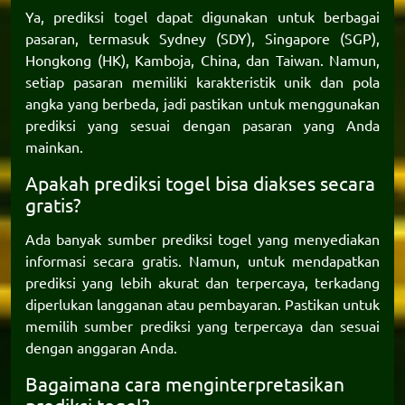
Ya, prediksi togel dapat digunakan untuk berbagai
pasaran, termasuk Sydney (SDY), Singapore (SGP),
Hongkong (HK), Kamboja, China, dan Taiwan. Namun,
setiap pasaran memiliki karakteristik unik dan pola
angka yang berbeda, jadi pastikan untuk menggunakan
prediksi yang sesuai dengan pasaran yang Anda
mainkan.
Apakah prediksi togel bisa diakses secara
gratis?
Ada banyak sumber prediksi togel yang menyediakan
informasi secara gratis. Namun, untuk mendapatkan
prediksi yang lebih akurat dan terpercaya, terkadang
diperlukan langganan atau pembayaran. Pastikan untuk
memilih sumber prediksi yang terpercaya dan sesuai
dengan anggaran Anda.
Bagaimana cara menginterpretasikan