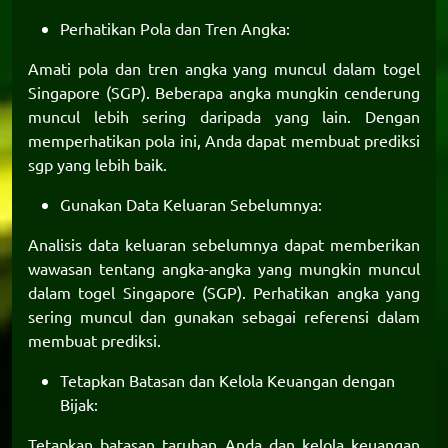
Perhatikan Pola dan Tren Angka:
Amati pola dan tren angka yang muncul dalam togel
Singapore (SGP). Beberapa angka mungkin cenderung
muncul lebih sering daripada yang lain. Dengan
memperhatikan pola ini, Anda dapat membuat
prediksi
sgp
yang lebih baik.
Gunakan Data Keluaran Sebelumnya:
Analisis data keluaran sebelumnya dapat memberikan
wawasan tentang angka-angka yang mungkin muncul
dalam togel Singapore (SGP). Perhatikan angka yang
sering muncul dan gunakan sebagai referensi dalam
membuat prediksi.
Tetapkan Batasan dan Kelola Keuangan dengan
Bijak:
Tetapkan batasan taruhan Anda dan kelola keuangan