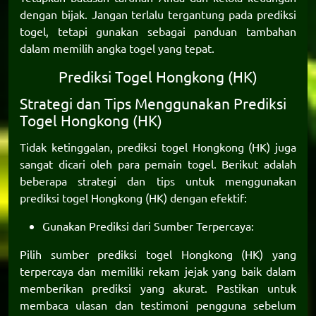
dengan bijak. Jangan terlalu tergantung pada prediksi
togel, tetapi gunakan sebagai panduan tambahan
dalam memilih angka togel yang tepat.
Prediksi Togel Hongkong (HK)
Strategi dan Tips Menggunakan Prediksi
Togel Hongkong (HK)
Tidak ketinggalan,
prediksi togel Hongkong
(HK) juga
sangat dicari oleh para pemain togel. Berikut adalah
beberapa strategi dan tips untuk menggunakan
prediksi togel Hongkong (HK) dengan efektif:
Gunakan Prediksi dari Sumber Terpercaya:
Pilih sumber prediksi togel Hongkong (HK) yang
terpercaya dan memiliki rekam jejak yang baik dalam
memberikan prediksi yang akurat. Pastikan untuk
membaca ulasan dan testimoni pengguna sebelum