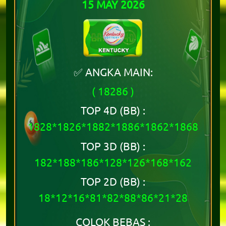
15 MAY 2026
✅ ANGKA MAIN:
( 18286 )
TOP 4D (BB) :
1828*1826*1882*1886*1862*1868
TOP 3D (BB) :
182*188*186*128*126*168*162
TOP 2D (BB) :
18*12*16*81*82*88*86*21*28
COLOK BEBAS :