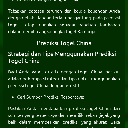
Tetapkan batasan taruhan dan kelola keuangan Anda
dengan bijak. Jangan terlalu bergantung pada prediksi
togel, tetapi gunakan sebagai panduan tambahan
dalam memilih angka-angka togel Kamboja.
Prediksi Togel China
Strategi dan Tips Menggunakan Prediksi
Togel China
Bagi Anda yang tertarik dengan togel China, berikut
adalah beberapa strategi dan tips untuk menggunakan
prediksi togel China
dengan efektif:
Cari Sumber Prediksi Terpercaya:
Pastikan Anda mendapatkan prediksi togel China dari
sumber yang terpercaya dan memiliki rekam jejak yang
baik dalam memberikan prediksi yang akurat. Baca