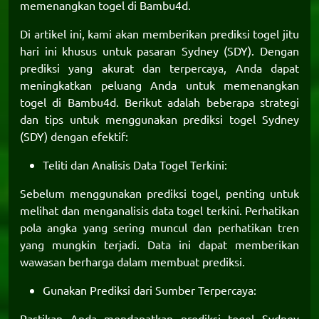
memenangkan togel di
Bambu4d
.
Di artikel ini, kami akan memberikan prediksi togel jitu
hari ini khusus untuk pasaran Sydney (SDY). Dengan
prediksi yang akurat dan terpercaya, Anda dapat
meningkatkan peluang Anda untuk memenangkan
togel di
Bambu4d
. Berikut adalah beberapa strategi
dan tips untuk menggunakan
prediksi togel Sydney
(SDY) dengan efektif:
Teliti dan Analisis Data Togel Terkini:
Sebelum menggunakan
prediksi togel
, penting untuk
melihat dan menganalisis data togel terkini. Perhatikan
pola angka yang sering muncul dan perhatikan tren
yang mungkin terjadi. Data ini dapat memberikan
wawasan berharga dalam membuat prediksi.
Gunakan Prediksi dari Sumber Terpercaya:
Pastikan Anda mendapatkan prediksi togel Sydney