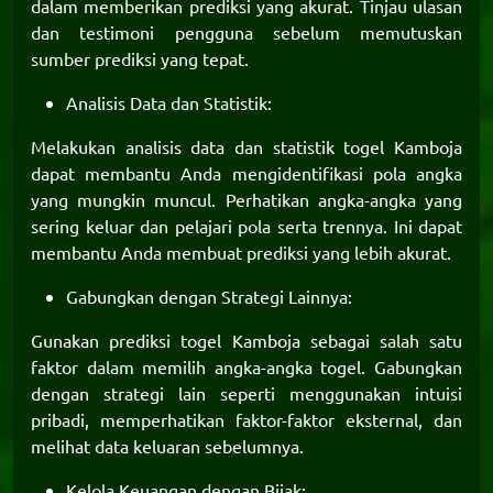
dalam memberikan prediksi yang akurat. Tinjau ulasan
dan testimoni pengguna sebelum memutuskan
sumber prediksi yang tepat.
Analisis Data dan Statistik:
Melakukan analisis data dan statistik togel Kamboja
dapat membantu Anda mengidentifikasi pola angka
yang mungkin muncul. Perhatikan angka-angka yang
sering keluar dan pelajari pola serta trennya. Ini dapat
membantu Anda membuat prediksi yang lebih akurat.
Gabungkan dengan Strategi Lainnya:
Gunakan prediksi togel Kamboja sebagai salah satu
faktor dalam memilih angka-angka togel. Gabungkan
dengan strategi lain seperti menggunakan intuisi
pribadi, memperhatikan faktor-faktor eksternal, dan
melihat data keluaran sebelumnya.
Kelola Keuangan dengan Bijak: