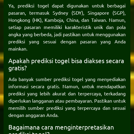
Ya, prediksi togel dapat digunakan untuk berbagai
pasaran, termasuk Sydney (SDY), Singapore (SGP),
Hongkong (HK), Kamboja, China, dan Taiwan. Namun,
setiap pasaran memiliki karakteristik unik dan pola
angka yang berbeda, jadi pastikan untuk menggunakan
prediksi yang sesuai dengan pasaran yang Anda
mainkan.
Apakah prediksi togel bisa diakses secara
gratis?
Ada banyak sumber prediksi togel yang menyediakan
informasi secara gratis. Namun, untuk mendapatkan
prediksi yang lebih akurat dan terpercaya, terkadang
diperlukan langganan atau pembayaran. Pastikan untuk
memilih sumber prediksi yang terpercaya dan sesuai
dengan anggaran Anda.
Bagaimana cara menginterpretasikan