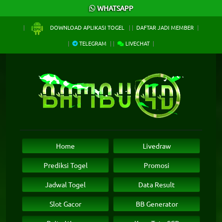
×
WHATSAPP
DOWNLOAD APLIKASI TOGEL
DAFTAR JADI MEMBER
TELEGRAM
LIVECHAT
Home
Livedraw
Prediksi Togel
Promosi
Jadwal Togel
Data Result
Slot Gacor
BB Generator