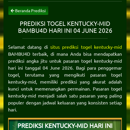
Beranda Prediksi
PREDIKSI TOGEL KENTUCKY-MID
BAMBU4D HARI INI 04 JUNE 2026
Selamat datang di
situs prediksi togel kentucky-mid
BAMBU4D terbaik, di mana Anda bisa mendapatkan
prediksi angka jitu untuk pasaran togel kentucky-mid
hari ini tanggal 04 June 2026. Bagi para penggemar
togel, terutama yang mengikuti pasaran togel
kentucky-mid, memiliki prediksi yang akurat adalah
kunci untuk memenangkan permainan. Pasaran togel
kentucky-mid menjadi salah satu pasaran yang paling
populer dengan jadwal keluaran yang konsisten setiap
hari.
PREDIKSI KENTUCKY-MID HARI INI