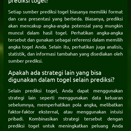
prediksi togel?
Setiap sumber prediksi togel biasanya memiliki format
dan cara presentasi yang berbeda. Biasanya, prediksi
akan mencakup angka-angka potensial yang mungkin
muncul dalam hasil togel. Perhatikan angka-angka
tersebut dan gunakan sebagai referensi dalam memilih
angka togel Anda. Selain itu, perhatikan juga analisis,
statistik, dan informasi tambahan yang disediakan oleh
sumber prediksi.
Apakah ada strategi lain yang bisa
digunakan dalam togel selain prediksi?
Selain prediksi togel, Anda dapat menggunakan
strategi lain seperti menggunakan data keluaran
sebelumnya, memperhatikan pola angka, melibatkan
faktor-faktor eksternal, atau menggunakan intuisi
pribadi. Kombinasikan strategi tersebut dengan
prediksi togel untuk meningkatkan peluang Anda