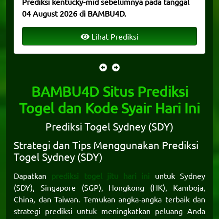
Prediksi kentucky-mid sebelumnya pada tanggal
04 August 2026 di BAMBU4D.
Lihat Prediksi
BAMBU4D Situs Prediksi
Togel dan Kode Syair Hari Ini
Prediksi Togel Sydney (SDY)
Strategi dan Tips Menggunakan Prediksi
Togel Sydney (SDY)
Dapatkan
prediksi togel jitu hari ini
untuk Sydney
(SDY), Singapore (SGP), Hongkong (HK), Kamboja,
China, dan Taiwan. Temukan angka-angka terbaik dan
strategi prediksi untuk meningkatkan peluang Anda