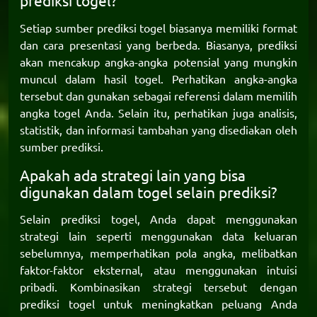
prediksi togel?
Setiap sumber prediksi togel biasanya memiliki format
dan cara presentasi yang berbeda. Biasanya, prediksi
akan mencakup angka-angka potensial yang mungkin
muncul dalam hasil togel. Perhatikan angka-angka
tersebut dan gunakan sebagai referensi dalam memilih
angka togel Anda. Selain itu, perhatikan juga analisis,
statistik, dan informasi tambahan yang disediakan oleh
sumber prediksi.
Apakah ada strategi lain yang bisa
digunakan dalam togel selain prediksi?
Selain prediksi togel, Anda dapat menggunakan
strategi lain seperti menggunakan data keluaran
sebelumnya, memperhatikan pola angka, melibatkan
faktor-faktor eksternal, atau menggunakan intuisi
pribadi. Kombinasikan strategi tersebut dengan
prediksi togel untuk meningkatkan peluang Anda