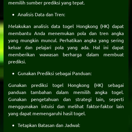
memilih sumber prediksi yang tepat.
Analisis Data dan Tren:
Melakukan analisis data togel Hongkong (HK) dapat
membantu Anda menemukan pola dan tren angka
yang mungkin muncul. Perhatikan angka yang sering
keluar dan pelajari pola yang ada. Hal ini dapat
memberikan wawasan berharga dalam membuat
prediksi.
Gunakan Prediksi sebagai Panduan:
Gunakan prediksi togel Hongkong (HK) sebagai
panduan tambahan dalam memilih angka togel.
Gunakan pengetahuan dan strategi lain, seperti
menggunakan intuisi dan melihat faktor-faktor lain
yang dapat memengaruhi hasil togel.
Tetapkan Batasan dan Jadwal: