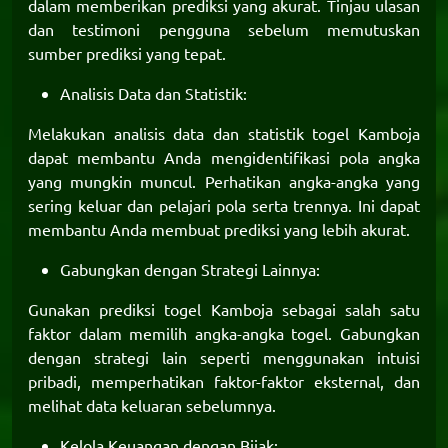
dalam memberikan prediksi yang akurat. Tinjau ulasan
dan testimoni pengguna sebelum memutuskan
sumber prediksi yang tepat.
Analisis Data dan Statistik:
Melakukan analisis data dan statistik togel Kamboja
dapat membantu Anda mengidentifikasi pola angka
yang mungkin muncul. Perhatikan angka-angka yang
sering keluar dan pelajari pola serta trennya. Ini dapat
membantu Anda membuat prediksi yang lebih akurat.
Gabungkan dengan Strategi Lainnya:
Gunakan prediksi togel Kamboja sebagai salah satu
faktor dalam memilih angka-angka togel. Gabungkan
dengan strategi lain seperti menggunakan intuisi
pribadi, memperhatikan faktor-faktor eksternal, dan
melihat data keluaran sebelumnya.
Kelola Keuangan dengan Bijak: