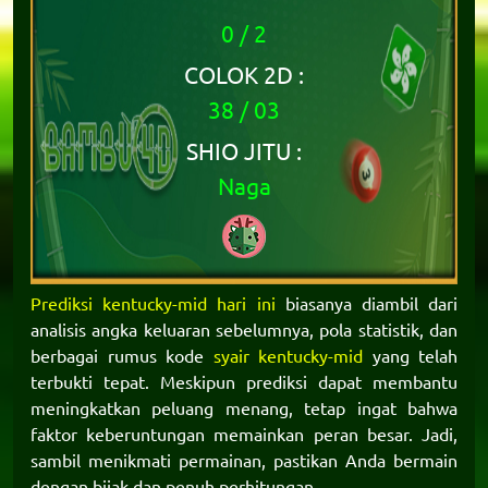
0 / 2
COLOK 2D :
38 / 03
SHIO JITU :
Naga
Prediksi kentucky-mid hari ini
biasanya diambil dari
analisis angka keluaran sebelumnya, pola statistik, dan
berbagai rumus kode
syair kentucky-mid
yang telah
terbukti tepat. Meskipun prediksi dapat membantu
meningkatkan peluang menang, tetap ingat bahwa
faktor keberuntungan memainkan peran besar. Jadi,
sambil menikmati permainan, pastikan Anda bermain
dengan bijak dan penuh perhitungan.