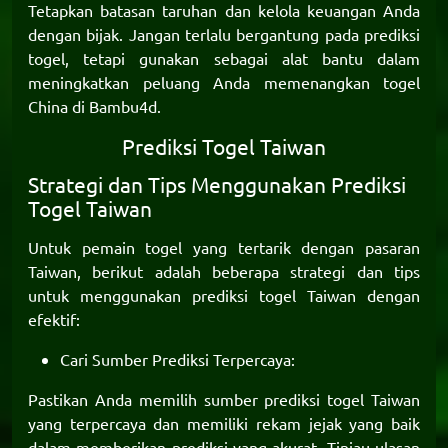
Tetapkan batasan taruhan dan kelola keuangan Anda
dengan bijak. Jangan terlalu bergantung pada prediksi
togel, tetapi gunakan sebagai alat bantu dalam
meningkatkan peluang Anda memenangkan togel
China di
Bambu4d
.
Prediksi Togel Taiwan
Strategi dan Tips Menggunakan Prediksi
Togel Taiwan
Untuk pemain togel yang tertarik dengan pasaran
Taiwan, berikut adalah beberapa strategi dan tips
untuk menggunakan
prediksi togel Taiwan
dengan
efektif:
Cari Sumber Prediksi Terpercaya:
Pastikan Anda memilih sumber prediksi togel Taiwan
yang terpercaya dan memiliki rekam jejak yang baik
dalam memberikan prediksi yang akurat. Tinjau ulasan