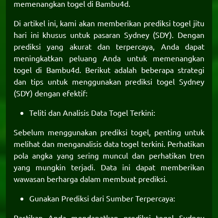
memenangkan togel di
Bambu4d
.
Di artikel ini, kami akan memberikan prediksi togel jitu
hari ini khusus untuk pasaran Sydney (SDY). Dengan
prediksi yang akurat dan terpercaya, Anda dapat
meningkatkan peluang Anda untuk memenangkan
togel di
Bambu4d
. Berikut adalah beberapa strategi
dan tips untuk menggunakan
prediksi togel Sydney
(SDY) dengan efektif:
Teliti dan Analisis Data Togel Terkini:
Sebelum menggunakan
prediksi togel
, penting untuk
melihat dan menganalisis data togel terkini. Perhatikan
pola angka yang sering muncul dan perhatikan tren
yang mungkin terjadi. Data ini dapat memberikan
wawasan berharga dalam membuat prediksi.
Gunakan Prediksi dari Sumber Terpercaya:
Pastikan Anda mendapatkan prediksi togel Sydney