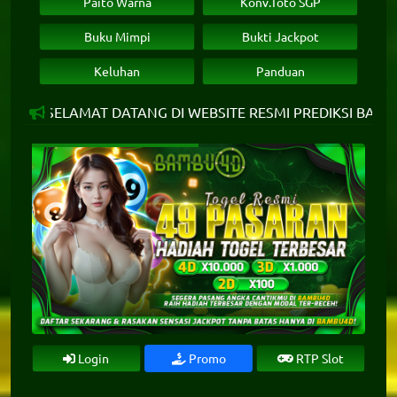
Paito Warna
Konv.Toto SGP
Buku Mimpi
Bukti Jackpot
Keluhan
Panduan
SELAMAT DATANG DI WEBSITE RESMI PREDIKSI BAMBU4D - P
Login
Promo
RTP Slot