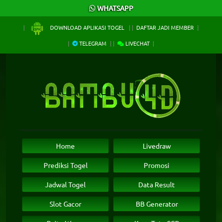
×
WHATSAPP
DOWNLOAD APLIKASI TOGEL
DAFTAR JADI MEMBER
TELEGRAM
LIVECHAT
Home
Livedraw
Prediksi Togel
Promosi
Jadwal Togel
Data Result
Slot Gacor
BB Generator