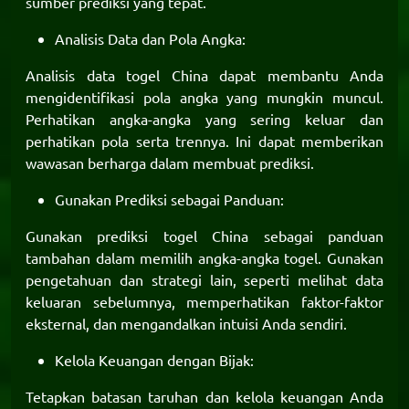
sumber prediksi yang tepat.
Analisis Data dan Pola Angka:
Analisis data togel China dapat membantu Anda
mengidentifikasi pola angka yang mungkin muncul.
Perhatikan angka-angka yang sering keluar dan
perhatikan pola serta trennya. Ini dapat memberikan
wawasan berharga dalam membuat prediksi.
Gunakan Prediksi sebagai Panduan:
Gunakan prediksi togel China sebagai panduan
tambahan dalam memilih angka-angka togel. Gunakan
pengetahuan dan strategi lain, seperti melihat data
keluaran sebelumnya, memperhatikan faktor-faktor
eksternal, dan mengandalkan intuisi Anda sendiri.
Kelola Keuangan dengan Bijak:
Tetapkan batasan taruhan dan kelola keuangan Anda