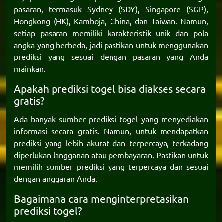
pasaran, termasuk Sydney (SDY), Singapore (SGP),
Hongkong (HK), Kamboja, China, dan Taiwan. Namun,
setiap pasaran memiliki karakteristik unik dan pola
angka yang berbeda, jadi pastikan untuk menggunakan
prediksi yang sesuai dengan pasaran yang Anda
mainkan.
Apakah prediksi togel bisa diakses secara
gratis?
Ada banyak sumber prediksi togel yang menyediakan
informasi secara gratis. Namun, untuk mendapatkan
prediksi yang lebih akurat dan terpercaya, terkadang
diperlukan langganan atau pembayaran. Pastikan untuk
memilih sumber prediksi yang terpercaya dan sesuai
dengan anggaran Anda.
Bagaimana cara menginterpretasikan
prediksi togel?