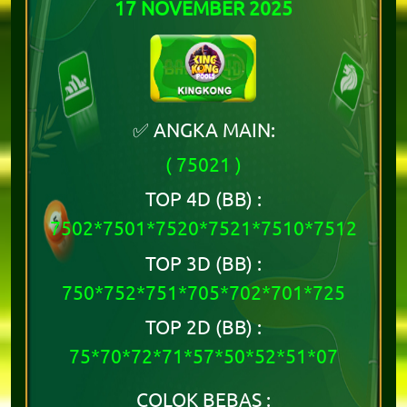
17 NOVEMBER 2025
✅ ANGKA MAIN:
( 75021 )
TOP 4D (BB) :
7502*7501*7520*7521*7510*7512
TOP 3D (BB) :
750*752*751*705*702*701*725
TOP 2D (BB) :
75*70*72*71*57*50*52*51*07
COLOK BEBAS :