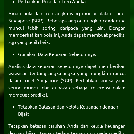
Perhatikan Pola dan Tren Angka:
Amati pola dan tren angka yang muncul dalam togel
Singapore (SGP). Beberapa angka mungkin cenderung
muncul lebih sering daripada yang lain. Dengan
memperhatikan pola ini, Anda dapat membuat
prediksi
sgp
yang lebih baik.
Gunakan Data Keluaran Sebelumnya:
Analisis data keluaran sebelumnya dapat memberikan
wawasan tentang angka-angka yang mungkin muncul
dalam togel Singapore (SGP). Perhatikan angka yang
sering muncul dan gunakan sebagai referensi dalam
membuat prediksi.
Tetapkan Batasan dan Kelola Keuangan dengan
Bijak:
Tetapkan batasan taruhan Anda dan kelola keuangan
dengan bijak. Jangan terlalu tergantung pada prediksi