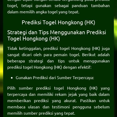
togel, tetapi gunakan sebagai panduan tambahan
dalam memilih angka togel yang tepat.
Prediksi Togel Hongkong (HK)
Strategi dan Tips Menggunakan Prediksi
Togel Hongkong (HK)
Tidak ketinggalan,
prediksi togel Hongkong
(HK) juga
sangat dicari oleh para pemain togel. Berikut adalah
beberapa strategi dan tips untuk menggunakan
prediksi togel Hongkong (HK) dengan efektif:
Gunakan Prediksi dari Sumber Terpercaya:
Pilih sumber prediksi togel Hongkong (HK) yang
terpercaya dan memiliki rekam jejak yang baik dalam
memberikan prediksi yang akurat. Pastikan untuk
membaca ulasan dan testimoni pengguna sebelum
memilih sumber prediksi yang tepat.