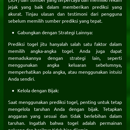
jejak yang baik dalam memberikan prediksi yang
akurat. Tinjau ulasan dan testimoni dari pengguna
sebelum memilih sumber prediksi yang tepat.
Gabungkan dengan Strategi Lainnya:
Prediksi togel jitu
hanyalah salah satu faktor dalam
memilih angka-angka togel. Anda juga dapat
memadukannya dengan strategi lain, seperti
menggunakan angka keluaran sebelumnya,
memperhatikan pola angka, atau menggunakan intuisi
Anda sendiri.
Kelola dengan Bijak:
Saat menggunakan prediksi togel, penting untuk tetap
mengelola taruhan Anda dengan bijak. Tetapkan
anggaran yang sesuai dan tidak berlebihan dalam
taruhan. Ingatlah bahwa togel adalah permainan
peluang dan hasilnya tidak bisa dijamin.