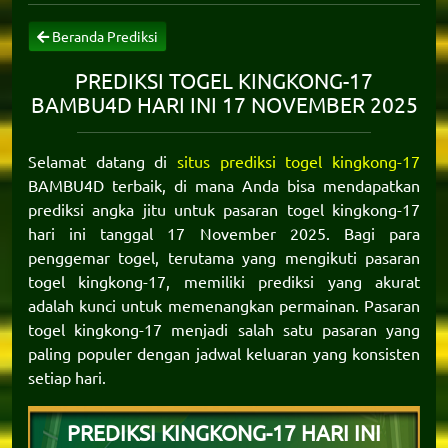
Beranda Prediksi
PREDIKSI TOGEL KINGKONG-17
BAMBU4D HARI INI 17 NOVEMBER 2025
Selamat datang di
situs prediksi togel kingkong-17
BAMBU4D terbaik, di mana Anda bisa mendapatkan
prediksi angka jitu untuk pasaran togel kingkong-17
hari ini tanggal 17 November 2025. Bagi para
penggemar togel, terutama yang mengikuti pasaran
togel kingkong-17, memiliki prediksi yang akurat
adalah kunci untuk memenangkan permainan. Pasaran
togel kingkong-17 menjadi salah satu pasaran yang
paling populer dengan jadwal keluaran yang konsisten
setiap hari.
PREDIKSI KINGKONG-17 HARI INI