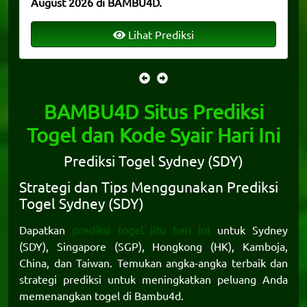
August 2026 di BAMBU4D.
Lihat Prediksi
BAMBU4D Situs Prediksi
Togel dan Kode Syair Hari Ini
Prediksi Togel Sydney (SDY)
Strategi dan Tips Menggunakan Prediksi
Togel Sydney (SDY)
Dapatkan
prediksi togel jitu hari ini
untuk Sydney
(SDY), Singapore (SGP), Hongkong (HK), Kamboja,
China, dan Taiwan. Temukan angka-angka terbaik dan
strategi prediksi untuk meningkatkan peluang Anda
memenangkan togel di
Bambu4d
.