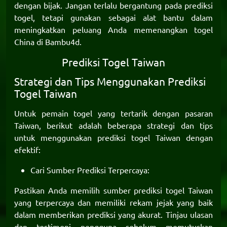
dengan bijak. Jangan terlalu bergantung pada prediksi
togel, tetapi gunakan sebagai alat bantu dalam
meningkatkan peluang Anda memenangkan togel
China di
Bambu4d
.
Prediksi Togel Taiwan
Strategi dan Tips Menggunakan Prediksi
Togel Taiwan
Untuk pemain togel yang tertarik dengan pasaran
Taiwan, berikut adalah beberapa strategi dan tips
untuk menggunakan
prediksi togel Taiwan
dengan
efektif:
Cari Sumber Prediksi Terpercaya:
Pastikan Anda memilih sumber prediksi togel Taiwan
yang terpercaya dan memiliki rekam jejak yang baik
dalam memberikan prediksi yang akurat. Tinjau ulasan
dan testimoni pengguna sebelum memutuskan