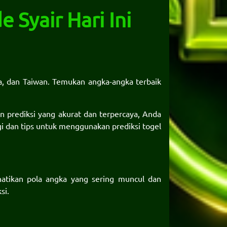
Syair Hari Ini
a, dan Taiwan. Temukan angka-angka terbaik
an prediksi yang akurat dan terpercaya, Anda
egi dan tips untuk menggunakan
prediksi togel
rhatikan pola angka yang sering muncul dan
si.