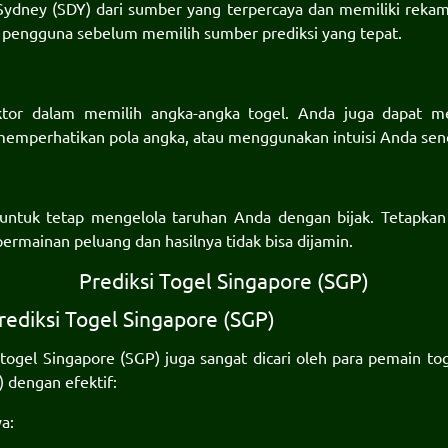
Sydney (SDY) dari sumber yang terpercaya dan memiliki rekam
ri pengguna sebelum memilih sumber prediksi yang tepat.
ktor dalam memilih angka-angka togel. Anda juga dapat me
mperhatikan pola angka, atau menggunakan intuisi Anda send
untuk tetap mengelola taruhan Anda dengan bijak. Tetapkan
ermainan peluang dan hasilnya tidak bisa dijamin.
Prediksi Togel Singapore (SGP)
ediksi Togel Singapore (SGP)
 togel Singapore (SGP) juga sangat dicari oleh para pemain to
 dengan efektif:
a: