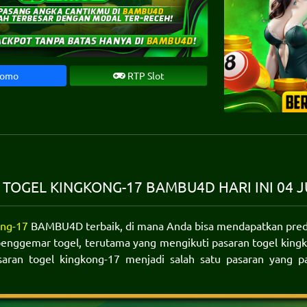
omo
RTP Slot
 TOGEL KINGKONG-17 BAMBU4D HARI INI 04 
ong-17
BAMBU4D terbaik, di mana Anda bisa mendapatkan predik
 penggemar togel, terutama yang mengikuti pasaran togel kingk
ran togel kingkong-17 menjadi salah satu pasaran yang pa