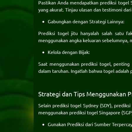
Pastikan Anda mendapatkan prediksi togel 
yang akurat. Tinjau ulasan dan testimoni da
Gabungkan dengan Strategi Lainnya:
Prediksi togel jitu
hanyalah salah satu fa
menggunakan angka keluaran sebelumnya, me
Kelola dengan Bijak:
Saat menggunakan prediksi togel, penting 
dalam taruhan. Ingatlah bahwa togel adalah p
Strategi dan Tips Menggunakan Pr
Selain prediksi togel Sydney (SDY), prediksi
menggunakan prediksi togel Singapore (SGP)
Gunakan Prediksi dari Sumber Terpercay