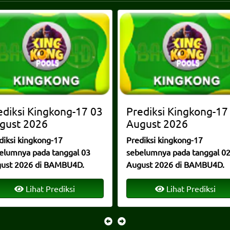
ediksi
Kingkong-17
03
Prediksi
Kingkong-17
gust 2026
August 2026
diksi kingkong-17
Prediksi kingkong-17
elumnya pada tanggal 03
sebelumnya pada tanggal 0
ust 2026 di BAMBU4D.
August 2026 di BAMBU4D.
Lihat Prediksi
Lihat Prediksi