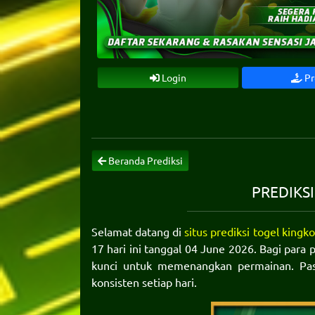
Login
Pr
Beranda Prediksi
PREDIKSI
Selamat datang di
situs prediksi togel kingk
17 hari ini tanggal 04 June 2026. Bagi para
kunci untuk memenangkan permainan. Pasa
konsisten setiap hari.