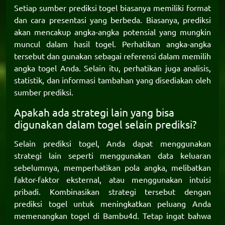
Setiap sumber prediksi togel biasanya memiliki format
dan cara presentasi yang berbeda. Biasanya, prediksi
akan mencakup angka-angka potensial yang mungkin
muncul dalam hasil togel. Perhatikan angka-angka
tersebut dan gunakan sebagai referensi dalam memilih
angka togel Anda. Selain itu, perhatikan juga analisis,
statistik, dan informasi tambahan yang disediakan oleh
sumber prediksi.
Apakah ada strategi lain yang bisa
digunakan dalam togel selain prediksi?
Selain prediksi togel, Anda dapat menggunakan
strategi lain seperti menggunakan data keluaran
sebelumnya, memperhatikan pola angka, melibatkan
faktor-faktor eksternal, atau menggunakan intuisi
pribadi. Kombinasikan strategi tersebut dengan
prediksi togel untuk meningkatkan peluang Anda
memenangkan togel di
Bambu4d
. Tetap ingat bahwa