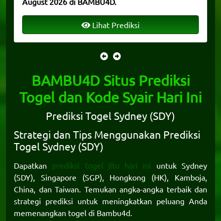
August 2026 di BAMBU4D.
Lihat Prediksi
BAMBU4D Situs Prediksi
Togel dan Kode Syair Hari Ini
Prediksi Togel Sydney (SDY)
Strategi dan Tips Menggunakan Prediksi
Togel Sydney (SDY)
Dapatkan
prediksi togel jitu hari ini
untuk Sydney
(SDY), Singapore (SGP), Hongkong (HK), Kamboja,
China, dan Taiwan. Temukan angka-angka terbaik dan
strategi prediksi untuk meningkatkan peluang Anda
memenangkan togel di
Bambu4d
.