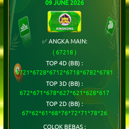
09 JUNE 2026
✅ ANGKA MAIN:
( 67218 )
TOP 4D (BB) :
6721*6728*6712*6718*6782*6781
TOP 3D (BB) :
672*671*678*627*621*628*617
TOP 2D (BB) :
67*62*61*68*76*72*71*78*26
COLOK BEBAS :