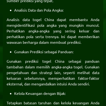
sumber prediksi yang tepat.
Analisis Data dan Pola Angka:
Analisis data togel China dapat membantu Anda
mengidentifikasi pola angka yang mungkin muncul.
Perhatikan angka-angka yang sering keluar dan
perhatikan pola serta trennya. Ini dapat memberikan
wawasan berharga dalam membuat prediksi.
Gunakan Prediksi sebagai Panduan:
Gunakan prediksi togel China sebagai panduan
tambahan dalam memilih angka-angka togel. Gunakan
pengetahuan dan strategi lain, seperti melihat data
keluaran sebelumnya, memperhatikan faktor-faktor
eksternal, dan mengandalkan intuisi Anda sendiri.
Kelola Keuangan dengan Bijak:
Tetapkan batasan taruhan dan kelola keuangan Anda