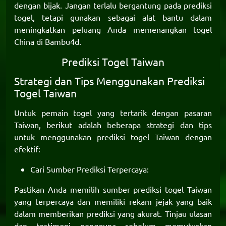
dengan bijak. Jangan terlalu bergantung pada prediksi
togel, tetapi gunakan sebagai alat bantu dalam
meningkatkan peluang Anda memenangkan togel
China di
Bambu4d
.
Prediksi Togel Taiwan
Strategi dan Tips Menggunakan Prediksi
Togel Taiwan
Untuk pemain togel yang tertarik dengan pasaran
Taiwan, berikut adalah beberapa strategi dan tips
untuk menggunakan
prediksi togel Taiwan
dengan
efektif:
Cari Sumber Prediksi Terpercaya:
Pastikan Anda memilih sumber prediksi togel Taiwan
yang terpercaya dan memiliki rekam jejak yang baik
dalam memberikan prediksi yang akurat. Tinjau ulasan
dan testimoni pengguna sebelum memutuskan