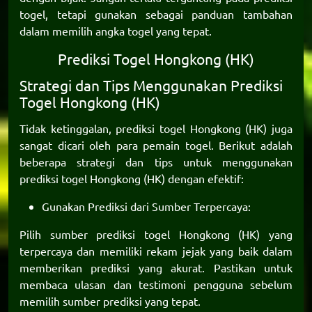
togel, tetapi gunakan sebagai panduan tambahan
dalam memilih angka togel yang tepat.
Prediksi Togel Hongkong (HK)
Strategi dan Tips Menggunakan Prediksi
Togel Hongkong (HK)
Tidak ketinggalan,
prediksi togel Hongkong
(HK) juga
sangat dicari oleh para pemain togel. Berikut adalah
beberapa strategi dan tips untuk menggunakan
prediksi togel Hongkong (HK) dengan efektif:
Gunakan Prediksi dari Sumber Terpercaya:
Pilih sumber prediksi togel Hongkong (HK) yang
terpercaya dan memiliki rekam jejak yang baik dalam
memberikan prediksi yang akurat. Pastikan untuk
membaca ulasan dan testimoni pengguna sebelum
memilih sumber prediksi yang tepat.