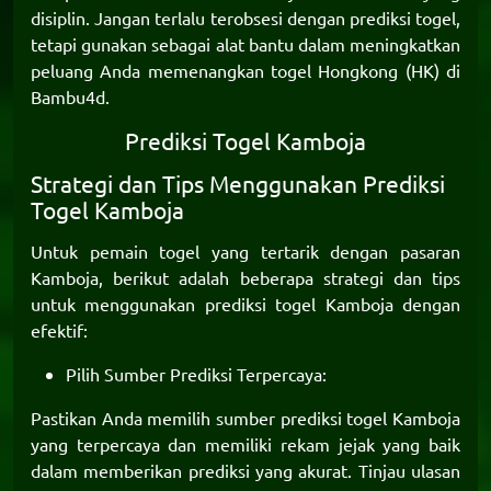
disiplin. Jangan terlalu terobsesi dengan prediksi togel,
tetapi gunakan sebagai alat bantu dalam meningkatkan
peluang Anda memenangkan togel Hongkong (HK) di
Bambu4d
.
Prediksi Togel Kamboja
Strategi dan Tips Menggunakan Prediksi
Togel Kamboja
Untuk pemain togel yang tertarik dengan pasaran
Kamboja, berikut adalah beberapa strategi dan tips
untuk menggunakan
prediksi togel Kamboja
dengan
efektif:
Pilih Sumber Prediksi Terpercaya:
Pastikan Anda memilih sumber prediksi togel Kamboja
yang terpercaya dan memiliki rekam jejak yang baik
dalam memberikan prediksi yang akurat. Tinjau ulasan