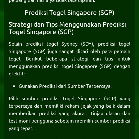
Prediksi Togel Singapore (SGP)
Strategi dan Tips Menggunakan Prediksi
Togel Singapore (SGP)
Selain prediksi togel Sydney (SDY), prediksi togel
Singapore (SGP) juga sangat dicari oleh para pemain
togel. Berikut beberapa strategi dan tips untuk
menggunakan prediksi togel Singapore (SGP) dengan
efektif:
Gunakan Prediksi dari Sumber Terpercaya:
Pilih sumber prediksi togel Singapore (SGP) yang
terpercaya dan memiliki rekam jejak yang baik dalam
memberikan prediksi yang akurat. Tinjau ulasan dan
testimoni pengguna sebelum memilih sumber prediksi
yang tepat.