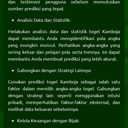
dan testimoni pengguna sebelum memutuskan
sumber prediksi yang tepat.
Analisis Data dan Statistik:
Melakukan analisis data dan statistik togel Kamboja
dapat membantu Anda mengidentifikasi pola angka
yang mungkin muncul. Perhatikan angka-angka yang
sering keluar dan pelajari pola serta trennya. Ini dapat
membantu Anda membuat prediksi yang lebih akurat.
Gabungkan dengan Strategi Lainnya:
Gunakan prediksi togel Kamboja sebagai salah satu
faktor dalam memilih angka-angka togel. Gabungkan
dengan strategi lain seperti menggunakan intuisi
pribadi, memperhatikan faktor-faktor eksternal, dan
melihat data keluaran sebelumnya.
Kelola Keuangan dengan Bijak: