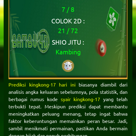
7 / 8
COLOK 2D :
21 / 72
SHIO JITU :
Kambing
Prediksi kingkong-17 hari ini
biasanya diambil dari
analisis angka keluaran sebelumnya, pola statistik, dan
berbagai rumus kode
syair kingkong-17
yang telah
terbukti tepat. Meskipun prediksi dapat membantu
meningkatkan peluang menang, tetap ingat bahwa
faktor keberuntungan memainkan peran besar. Jadi,
sambil menikmati permainan, pastikan Anda bermain
dengan bijak dan penuh perhitungan.