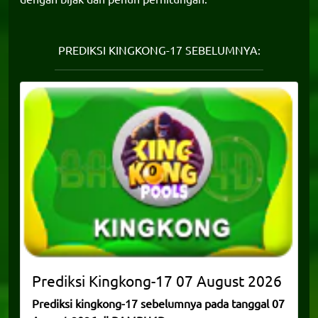
PREDIKSI KINGKONG-17 SEBELUMNYA:
Prediksi
Kingkong-17
07 August 2026
Prediksi kingkong-17 sebelumnya pada tanggal 07