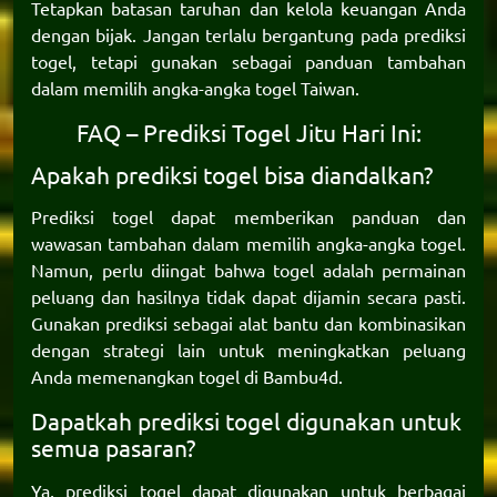
Tetapkan batasan taruhan dan kelola keuangan Anda
dengan bijak. Jangan terlalu bergantung pada prediksi
togel, tetapi gunakan sebagai panduan tambahan
dalam memilih angka-angka togel Taiwan.
FAQ – Prediksi Togel Jitu Hari Ini:
Apakah prediksi togel bisa diandalkan?
Prediksi togel dapat memberikan panduan dan
wawasan tambahan dalam memilih angka-angka togel.
Namun, perlu diingat bahwa togel adalah permainan
peluang dan hasilnya tidak dapat dijamin secara pasti.
Gunakan prediksi sebagai alat bantu dan kombinasikan
dengan strategi lain untuk meningkatkan peluang
Anda memenangkan togel di
Bambu4d
.
Dapatkah prediksi togel digunakan untuk
semua pasaran?
Ya, prediksi togel dapat digunakan untuk berbagai