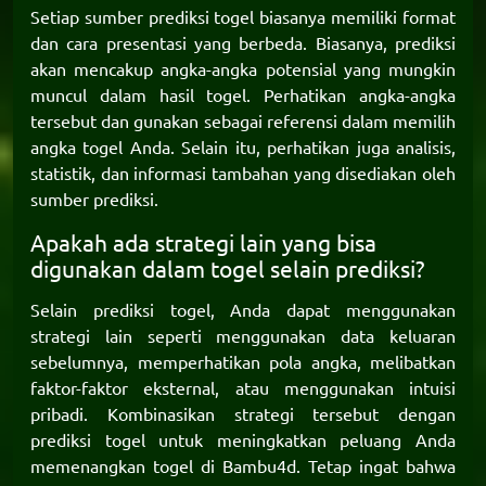
Setiap sumber prediksi togel biasanya memiliki format
dan cara presentasi yang berbeda. Biasanya, prediksi
akan mencakup angka-angka potensial yang mungkin
muncul dalam hasil togel. Perhatikan angka-angka
tersebut dan gunakan sebagai referensi dalam memilih
angka togel Anda. Selain itu, perhatikan juga analisis,
statistik, dan informasi tambahan yang disediakan oleh
sumber prediksi.
Apakah ada strategi lain yang bisa
digunakan dalam togel selain prediksi?
Selain prediksi togel, Anda dapat menggunakan
strategi lain seperti menggunakan data keluaran
sebelumnya, memperhatikan pola angka, melibatkan
faktor-faktor eksternal, atau menggunakan intuisi
pribadi. Kombinasikan strategi tersebut dengan
prediksi togel untuk meningkatkan peluang Anda
memenangkan togel di
Bambu4d
. Tetap ingat bahwa