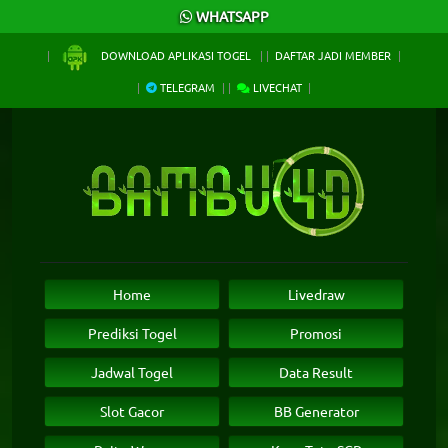
×
WHATSAPP
DOWNLOAD APLIKASI TOGEL
DAFTAR JADI MEMBER
TELEGRAM
LIVECHAT
Home
Livedraw
Prediksi Togel
Promosi
Jadwal Togel
Data Result
Slot Gacor
BB Generator