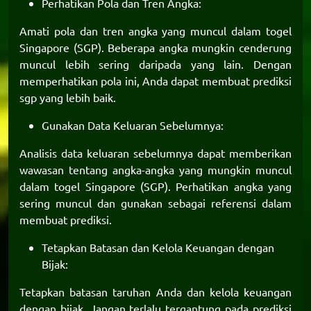
Perhatikan Pola dan Tren Angka:
Amati pola dan tren angka yang muncul dalam togel
Singapore (SGP). Beberapa angka mungkin cenderung
muncul lebih sering daripada yang lain. Dengan
memperhatikan pola ini, Anda dapat membuat
prediksi
sgp
yang lebih baik.
Gunakan Data Keluaran Sebelumnya:
Analisis data keluaran sebelumnya dapat memberikan
wawasan tentang angka-angka yang mungkin muncul
dalam togel Singapore (SGP). Perhatikan angka yang
sering muncul dan gunakan sebagai referensi dalam
membuat prediksi.
Tetapkan Batasan dan Kelola Keuangan dengan
Bijak:
Tetapkan batasan taruhan Anda dan kelola keuangan
dengan bijak. Jangan terlalu tergantung pada prediksi