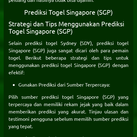
Prediksi Togel Singapore (SGP)
Strategi dan Tips Menggunakan Prediksi
Togel Singapore (SGP)
Selain prediksi togel Sydney (SDY), prediksi togel
Singapore (SGP) juga sangat dicari oleh para pemain
togel. Berikut beberapa strategi dan tips untuk
menggunakan prediksi togel Singapore (SGP) dengan
efektif:
Gunakan Prediksi dari Sumber Terpercaya:
Pilih sumber prediksi togel Singapore (SGP) yang
terpercaya dan memiliki rekam jejak yang baik dalam
memberikan prediksi yang akurat. Tinjau ulasan dan
testimoni pengguna sebelum memilih sumber prediksi
yang tepat.