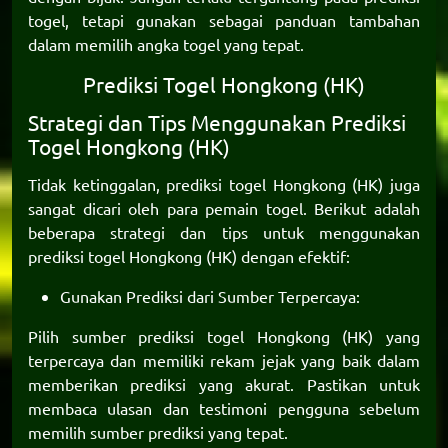
togel, tetapi gunakan sebagai panduan tambahan
dalam memilih angka togel yang tepat.
Prediksi Togel Hongkong (HK)
Strategi dan Tips Menggunakan Prediksi
Togel Hongkong (HK)
Tidak ketinggalan,
prediksi togel Hongkong
(HK) juga
sangat dicari oleh para pemain togel. Berikut adalah
beberapa strategi dan tips untuk menggunakan
prediksi togel Hongkong (HK) dengan efektif:
Gunakan Prediksi dari Sumber Terpercaya:
Pilih sumber prediksi togel Hongkong (HK) yang
terpercaya dan memiliki rekam jejak yang baik dalam
memberikan prediksi yang akurat. Pastikan untuk
membaca ulasan dan testimoni pengguna sebelum
memilih sumber prediksi yang tepat.