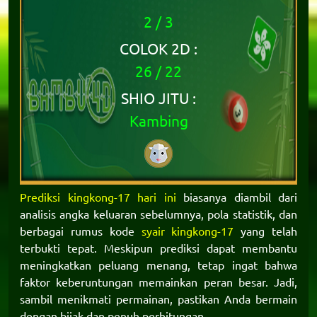
2 / 3
COLOK 2D :
26 / 22
SHIO JITU :
Kambing
Prediksi kingkong-17 hari ini
biasanya diambil dari
analisis angka keluaran sebelumnya, pola statistik, dan
berbagai rumus kode
syair kingkong-17
yang telah
terbukti tepat. Meskipun prediksi dapat membantu
meningkatkan peluang menang, tetap ingat bahwa
faktor keberuntungan memainkan peran besar. Jadi,
sambil menikmati permainan, pastikan Anda bermain
dengan bijak dan penuh perhitungan.