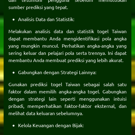
sumber prediksi yang tepat.
Analisis Data dan Statistik:
Melakukan analisis data dan statistik togel Taiwan
dapat membantu Anda mengidentifikasi pola angka
yang mungkin muncul. Perhatikan angka-angka yang
sering keluar dan pelajari pola serta trennya. Ini dapat
membantu Anda membuat prediksi yang lebih akurat.
Gabungkan dengan Strategi Lainnya:
Gunakan prediksi togel Taiwan sebagai salah satu
faktor dalam memilih angka-angka togel. Gabungkan
dengan strategi lain seperti menggunakan intuisi
pribadi, memperhatikan faktor-faktor eksternal, dan
melihat data keluaran sebelumnya.
Kelola Keuangan dengan Bijak: