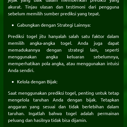
akurat. Tinjau ulasan dan testimoni dari pengguna
sebelum memilih sumber prediksi yang tepat.
Gabungkan dengan Strategi Lainnya:
Prediksi togel jitu
hanyalah salah satu faktor dalam
memilih angka-angka togel. Anda juga dapat
memadukannya dengan strategi lain, seperti
menggunakan angka keluaran sebelumnya,
memperhatikan pola angka, atau menggunakan intuisi
Anda sendiri.
Kelola dengan Bijak:
Saat menggunakan prediksi togel, penting untuk tetap
mengelola taruhan Anda dengan bijak. Tetapkan
anggaran yang sesuai dan tidak berlebihan dalam
taruhan. Ingatlah bahwa togel adalah permainan
peluang dan hasilnya tidak bisa dijamin.