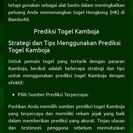
tetapi gunakan sebagai alat bantu dalam meningkatkan
peluang Anda memenangkan togel Hongkong (HK) di
Bambu4d
.
Prediksi Togel Kamboja
Strategi dan Tips Menggunakan Prediksi
Togel Kamboja
Untuk pemain togel yang tertarik dengan pasaran
Kamboja, berikut adalah beberapa strategi dan tips
untuk menggunakan
prediksi togel Kamboja
dengan
efektif:
Pilih Sumber Prediksi Terpercaya:
Pastikan Anda memilih sumber prediksi togel Kamboja
yang terpercaya dan memiliki rekam jejak yang baik
dalam memberikan prediksi yang akurat. Tinjau ulasan
dan testimoni pengguna sebelum memutuskan