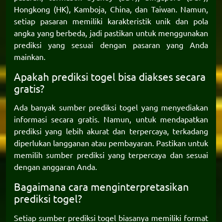
Hongkong (HK), Kamboja, China, dan Taiwan. Namun,
setiap pasaran memiliki karakteristik unik dan pola
angka yang berbeda, jadi pastikan untuk menggunakan
prediksi yang sesuai dengan pasaran yang Anda
mainkan.
Apakah prediksi togel bisa diakses secara
gratis?
Ada banyak sumber prediksi togel yang menyediakan
informasi secara gratis. Namun, untuk mendapatkan
prediksi yang lebih akurat dan terpercaya, terkadang
diperlukan langganan atau pembayaran. Pastikan untuk
memilih sumber prediksi yang terpercaya dan sesuai
dengan anggaran Anda.
Bagaimana cara menginterpretasikan
prediksi togel?
Setiap sumber prediksi togel biasanya memiliki format