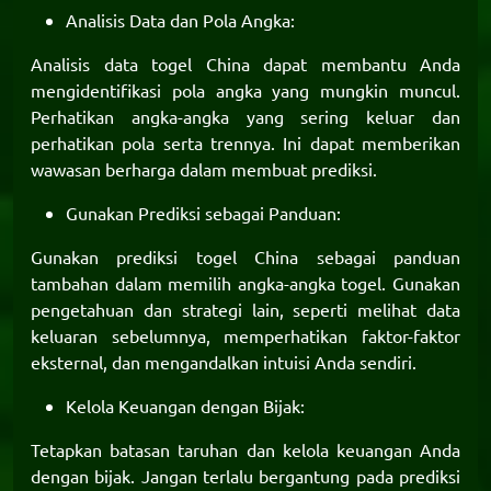
Analisis Data dan Pola Angka:
Analisis data togel China dapat membantu Anda
mengidentifikasi pola angka yang mungkin muncul.
Perhatikan angka-angka yang sering keluar dan
perhatikan pola serta trennya. Ini dapat memberikan
wawasan berharga dalam membuat prediksi.
Gunakan Prediksi sebagai Panduan:
Gunakan prediksi togel China sebagai panduan
tambahan dalam memilih angka-angka togel. Gunakan
pengetahuan dan strategi lain, seperti melihat data
keluaran sebelumnya, memperhatikan faktor-faktor
eksternal, dan mengandalkan intuisi Anda sendiri.
Kelola Keuangan dengan Bijak:
Tetapkan batasan taruhan dan kelola keuangan Anda
dengan bijak. Jangan terlalu bergantung pada prediksi