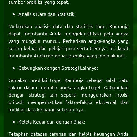
sumber prediksi yang tepat.
Analisis Data dan Statistik:
Melakukan analisis data dan statistik togel Kamboja
dapat membantu Anda mengidentifikasi pola angka
yang mungkin muncul. Perhatikan angka-angka yang
sering keluar dan pelajari pola serta trennya. Ini dapat
membantu Anda membuat prediksi yang lebih akurat.
Gabungkan dengan Strategi Lainnya:
Gunakan prediksi togel Kamboja sebagai salah satu
faktor dalam memilih angka-angka togel. Gabungkan
dengan strategi lain seperti menggunakan intuisi
pribadi, memperhatikan faktor-faktor eksternal, dan
melihat data keluaran sebelumnya.
Kelola Keuangan dengan Bijak:
Tetapkan batasan taruhan dan kelola keuangan Anda