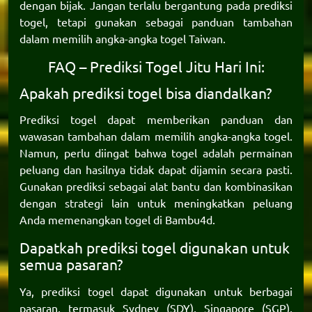
dengan bijak. Jangan terlalu bergantung pada prediksi
togel, tetapi gunakan sebagai panduan tambahan
dalam memilih angka-angka togel Taiwan.
FAQ – Prediksi Togel Jitu Hari Ini:
Apakah prediksi togel bisa diandalkan?
Prediksi togel dapat memberikan panduan dan
wawasan tambahan dalam memilih angka-angka togel.
Namun, perlu diingat bahwa togel adalah permainan
peluang dan hasilnya tidak dapat dijamin secara pasti.
Gunakan prediksi sebagai alat bantu dan kombinasikan
dengan strategi lain untuk meningkatkan peluang
Anda memenangkan togel di
Bambu4d
.
Dapatkah prediksi togel digunakan untuk
semua pasaran?
Ya, prediksi togel dapat digunakan untuk berbagai
pasaran, termasuk Sydney (SDY), Singapore (SGP),