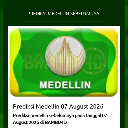
PREDIKSI MEDELLIN SEBELUMNYA:
Prediksi
Medellin
07 August 2026
Prediksi medellin sebelumnya pada tanggal 07
August 2026 di BAMBU4D.