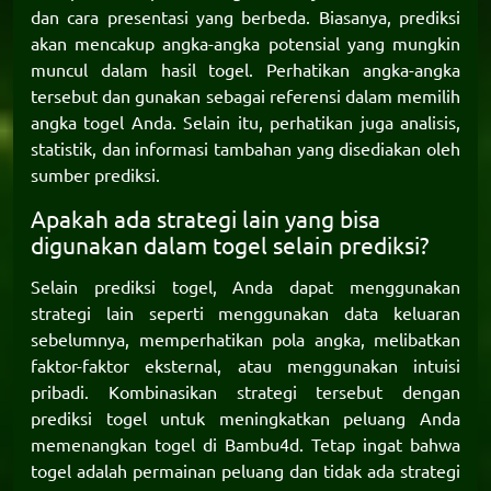
dan cara presentasi yang berbeda. Biasanya, prediksi
akan mencakup angka-angka potensial yang mungkin
muncul dalam hasil togel. Perhatikan angka-angka
tersebut dan gunakan sebagai referensi dalam memilih
angka togel Anda. Selain itu, perhatikan juga analisis,
statistik, dan informasi tambahan yang disediakan oleh
sumber prediksi.
Apakah ada strategi lain yang bisa
digunakan dalam togel selain prediksi?
Selain prediksi togel, Anda dapat menggunakan
strategi lain seperti menggunakan data keluaran
sebelumnya, memperhatikan pola angka, melibatkan
faktor-faktor eksternal, atau menggunakan intuisi
pribadi. Kombinasikan strategi tersebut dengan
prediksi togel untuk meningkatkan peluang Anda
memenangkan togel di
Bambu4d
. Tetap ingat bahwa
togel adalah permainan peluang dan tidak ada strategi