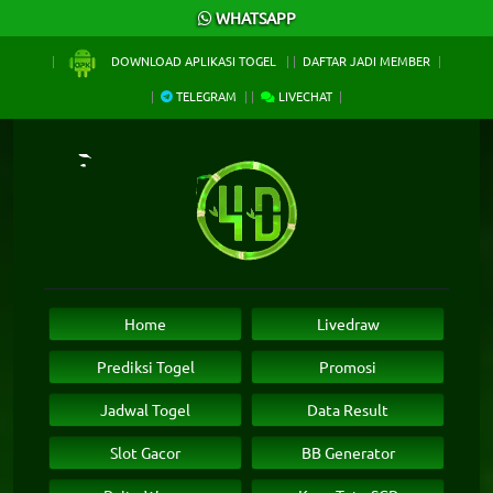
×
WHATSAPP
DOWNLOAD APLIKASI TOGEL
DAFTAR JADI MEMBER
TELEGRAM
LIVECHAT
Home
Livedraw
Prediksi Togel
Promosi
Jadwal Togel
Data Result
Slot Gacor
BB Generator